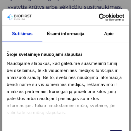
vystytis krūtys arba sėklidžių susitraukimas.
Kaip gydoma kepenų cirozė?
Sutikimas
Išsami informacija
Apie
Kadangi ligos pradžioje simptomai retai
pasireiškia, cirozė dažnai diagnozuojama,
kai pacientas yra tiriamas dėl kitos būklės
Šioje svetainėje naudojami slapukai
ar ligos.
Naudojame slapukus, kad galėtume suasmeninti turinį
bei skelbimus, teikti visuomeninės medijos funkcijas ir
Cirozė yra neišgydoma, todėl gydytojai turi
analizuoti srautą. Be to, svetainės naudojimo informaciją
du šios ligos gydymo tikslus: sustabdyti
bendriname su visuomeninės medijos, reklamavimo ir
analizės partneriais, kurie gali ją pridėti prie kitos jūsų
kepenų pažeidimą ir užkirsti kelią
pateiktos arba naudojant paslaugas surinktos
komplikacijoms. Gydymas gali būti nuo
informacijos. Toliau naudodamiesi mūsų svetaine, jūs
tinkamos mitybos, vaistų skyrimo iki
sutinkate su mūsų slapukais.
atliekamos transplantacijos esant
dideliems kepenų pažeidimams.
Sutikimo