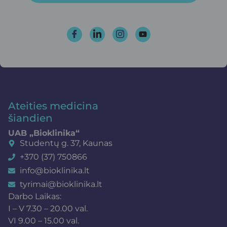
Ateities medicina
šiandien
UAB „Bioklinika“
Studentų g. 37, Kaunas
+370 (37) 750866
info@bioklinika.lt
tyrimai@bioklinika.lt
Darbo Laikas:
I – V 7.30 – 20.00 val.
VI 9.00 – 15.00 val.