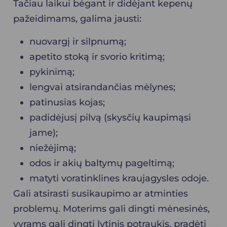
Tačiau laikui bėgant ir didėjant kepenų
pažeidimams, galima jausti:
nuovargį ir silpnumą;
apetito stoką ir svorio kritimą;
pykinimą;
lengvai atsirandančias mėlynes;
patinusias kojas;
padidėjusį pilvą (skysčių kaupimąsi
jame);
niežėjimą;
odos ir akių baltymų pageltimą;
matyti voratinklines kraujagysles odoje.
Gali atsirasti susikaupimo ar atminties
problemų. Moterims gali dingti mėnesinės,
vyrams gali dingti lytinis potraukis, pradėti