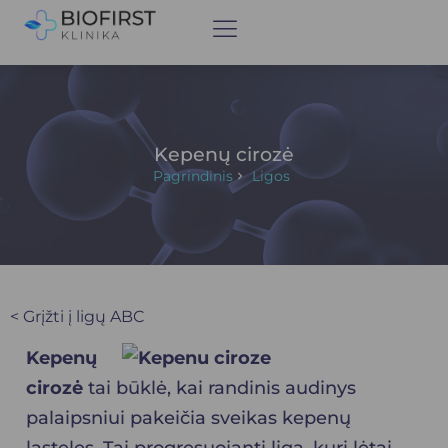
Kepenų cirozė
Pagrindinis
Ligos
< Grįžti į ligų ABC
Kepenų
cirozė
tai būklė, kai randinis audinys
palaipsniui pakeičia sveikas kepenų