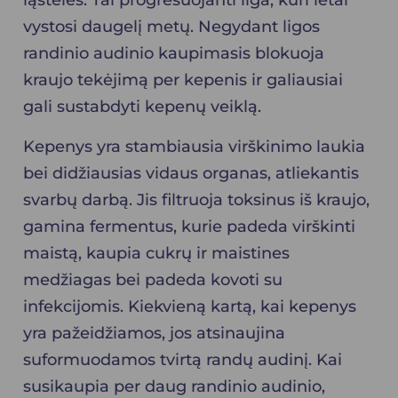
ląsteles. Tai progresuojanti liga, kuri lėtai
vystosi daugelį metų. Negydant ligos
randinio audinio kaupimasis blokuoja
kraujo tekėjimą per kepenis ir galiausiai
gali sustabdyti kepenų veiklą.
Kepenys yra stambiausia virškinimo laukia
bei didžiausias vidaus organas, atliekantis
svarbų darbą. Jis filtruoja toksinus iš kraujo,
gamina fermentus, kurie padeda virškinti
maistą, kaupia cukrų ir maistines
medžiagas bei padeda kovoti su
infekcijomis. Kiekvieną kartą, kai kepenys
yra pažeidžiamos, jos atsinaujina
suformuodamos tvirtą randų audinį. Kai
susikaupia per daug randinio audinio,