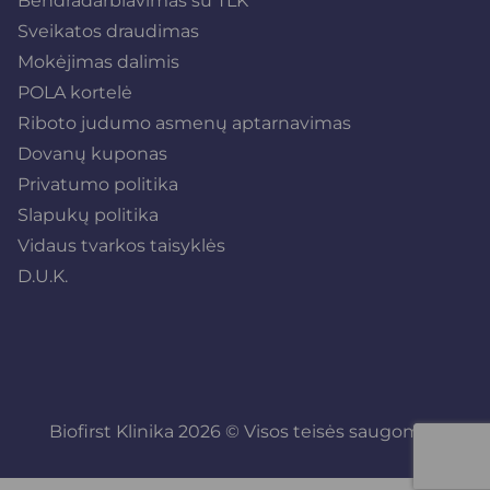
Bendradarbiavimas su TLK
Sveikatos draudimas
Mokėjimas dalimis
POLA kortelė
Riboto judumo asmenų aptarnavimas
Dovanų kuponas
Privatumo politika
Slapukų politika
Vidaus tvarkos taisyklės
D.U.K.
Biofirst Klinika 2026 © Visos teisės saugomos