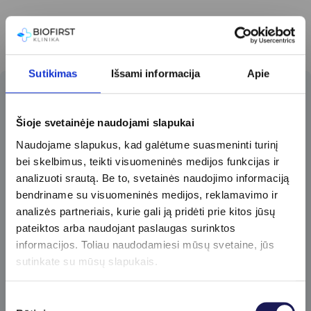
Sutikimas
Išsami informacija
Apie
Prenumeruokite
Šioje svetainėje naudojami slapukai
naujienlaiškį​
Naudojame slapukus, kad galėtume suasmeninti turinį
Pirmieji gaukite specialius klinikos
bei skelbimus, teikti visuomeninės medijos funkcijas ir
pasiūlymus ir sužinokite apie naujienas!
analizuoti srautą. Be to, svetainės naudojimo informaciją
bendriname su visuomeninės medijos, reklamavimo ir
analizės partneriais, kurie gali ją pridėti prie kitos jūsų
pateiktos arba naudojant paslaugas surinktos
informacijos. Toliau naudodamiesi mūsų svetaine, jūs
sutinkate su mūsų slapukais.
Prenumeruoti
Sutikimo