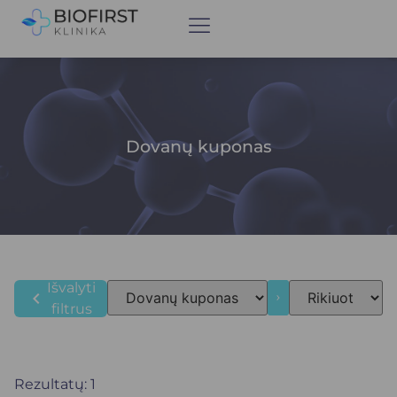
Dovanų kuponas
Išvalyti
chevron_left
filtrus
Rezultatų: 1