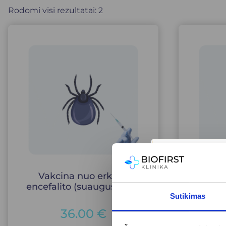
Rodomi visi rezultatai: 2
Vakcina nuo erkinio
Vak
encefalito (suaugusiems)
enc
Sutikimas
36.00
€