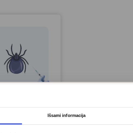
cina nuo erkinio
efalito (vaikams)
Išsami informacija
36.00
€