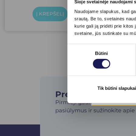
Šioje svetainėje naudojami 
Naudojame slapukus, kad galė
Į KREPŠELĮ
srautą. Be to, svetainės nau
kurie gali ją pridėti prie ki
svetaine, jūs sutinkate su m
Sutikimo
Būtini
pasirinkimas
Tik būtini slapukai
Prenumeruokite nau
Pirmieji gaukite specialius kl
pasiūlymus ir sužinokite apie