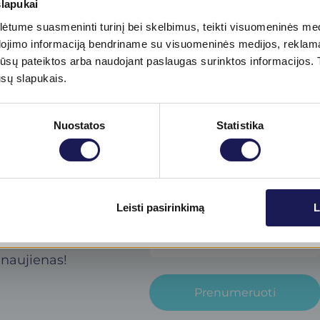
slapukai
tume suasmeninti turinį bei skelbimus, teikti visuomeninės medij
Į KREPŠELĮ
dojimo informaciją bendriname su visuomeninės medijos, reklamav
tos jūsų pateiktos arba naudojant paslaugas surinktos informacijo
ūsų slapukais.
Nuostatos
Statistika
Skaityti daugiau
Leisti pasirinkimą
L
jienlaiškį​
inikos
 naujienas!
Prenumeruoti