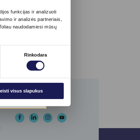
os funkcijas ir analizuoti
imo ir analizės partneriais,
s. Toliau naudodamiesi mūsų
Rinkodara
eisti visus slapukus