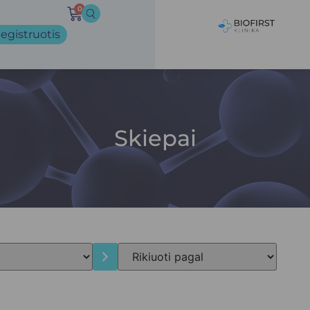
0
egistruotis
Skiepai