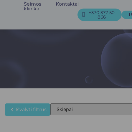
Šeimos
Kontaktai
klinika
+370 377 50
R
866
chevron_left
Išvalyti filtrus