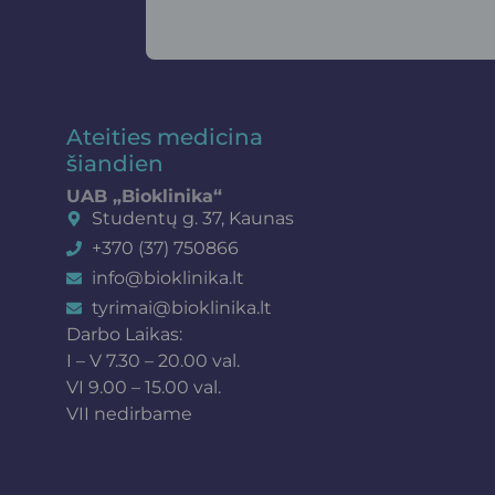
Ateities medicina
šiandien
UAB „Bioklinika“
Studentų g. 37, Kaunas
+370 (37) 750866
info@bioklinika.lt
tyrimai@bioklinika.lt
Darbo Laikas:
I – V 7.30 – 20.00 val.
VI 9.00 – 15.00 val.
VII nedirbame