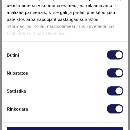
ultragarso procedūros, kurios turi
bendriname su visuomeninės medijos, reklamavimo ir
priešuždegiminį, nuskausminantį, patinimą
analizės partneriais, kurie gali ją pridėti prie kitos jūsų
mažinantį, regeneraciją ir gijimą skatinantį
pateiktos arba naudojant paslaugas surinktos
informacijos. Toliau naudodamiesi mūsų svetaine, jūs
poveikį.
sutinkate su mūsų slapukais.
Fizioterapija netaikoma jei bursitas –
infekcinės kilmės, pacientas karščiuoja,
Sutikimo
Būtini
pasirinkimas
padidėję uždegiminiai rodikliai kraujo
tyrime – tada skiriami antibiotikai ir
Nuostatos
aspiravimas.
Skaityti daugiau
BIOFIRST klinikoje dirba profesionalūs
Statistika
fizinės medicinos ir kineziterapijos
gydytoja
i, kurie pakonsultuos dėl bursito,
Rinkodara
paskirs tinkamą profilaktiką ar nukreips
tolesniam gydymui.