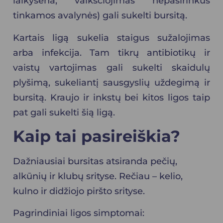
laikysena, vaikščiojimas nepasirinkus
tinkamos avalynės) gali sukelti bursitą.
Kartais ligą sukelia staigus sužalojimas
arba infekcija. Tam tikrų antibiotikų ir
vaistų vartojimas gali sukelti skaidulų
plyšimą, sukeliantį sausgyslių uždegimą ir
bursitą. Kraujo ir inkstų bei kitos ligos taip
pat gali sukelti šią ligą.
Kaip tai pasireiškia?
Dažniausiai bursitas atsiranda pečių,
alkūnių ir klubų srityse. Rečiau – kelio,
kulno ir didžiojo piršto srityse.
Pagrindiniai ligos simptomai: