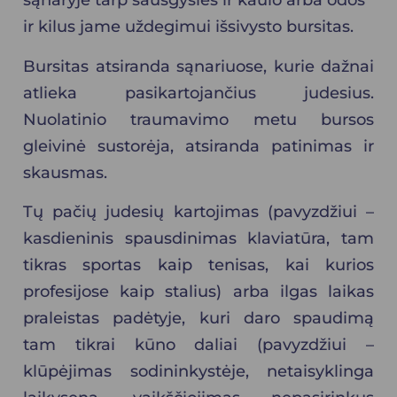
sąnaryje tarp sausgyslės ir kaulo arba odos
ir kilus jame uždegimui išsivysto bursitas.
Bursitas atsiranda sąnariuose, kurie dažnai
atlieka pasikartojančius judesius.
Nuolatinio traumavimo metu bursos
gleivinė sustorėja, atsiranda patinimas ir
skausmas.
Tų pačių judesių kartojimas (pavyzdžiui –
kasdieninis spausdinimas klaviatūra, tam
tikras sportas kaip tenisas, kai kurios
profesijose kaip stalius) arba ilgas laikas
praleistas padėtyje, kuri daro spaudimą
tam tikrai kūno daliai (pavyzdžiui –
klūpėjimas sodininkystėje, netaisyklinga