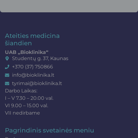
Ateities medicina
šiandien
UAB „Bioklinika“
Studentų g. 37, Kaunas
+370 (37) 750866
info@bioklinika.lt
tyrimai@bioklinika.lt
Darbo Laikas:
I – V 7.30 – 20.00 val.
VI 9.00 – 15.00 val.
VII nedirbame
Pagrindinis svetainės meniu