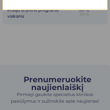
59 €
Kraujo ištyrimo programa
85 €
vaikams
Prenumeruokite
naujienlaiškį​
Pirmieji gaukite specialius klinikos
pasiūlymus ir sužinokite apie naujienas!