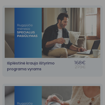
168€
Išplėstinė kraujo ištyrimo
279€
programa vyrams