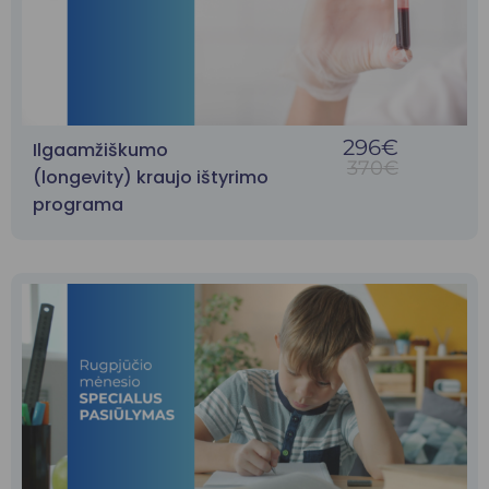
296€
Ilgaamžiškumo
370€
(longevity) kraujo ištyrimo
programa