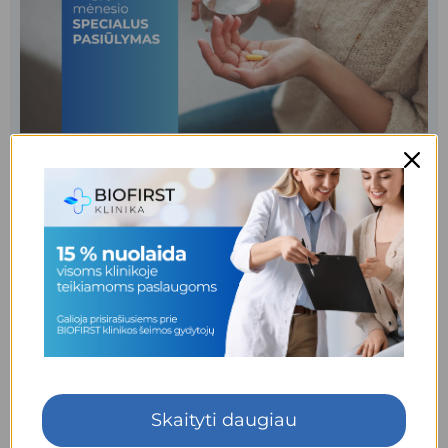
89 €
Vitaminų ir mikroelementų
129 €
kraujo ištyrimo programa
Skaityti daugiau