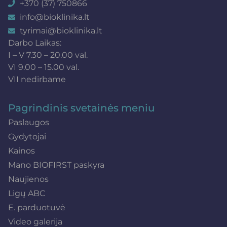
+370 (37) 750866
info@bioklinika.lt
tyrimai@bioklinika.lt
Darbo Laikas:
I – V 7.30 – 20.00 val.
VI 9.00 – 15.00 val.
VII nedirbame
Pagrindinis svetainės meniu
Paslaugos
Gydytojai
Kainos
Mano BIOFIRST paskyra
Naujienos
Ligų ABC
E. parduotuvė
Video galerija