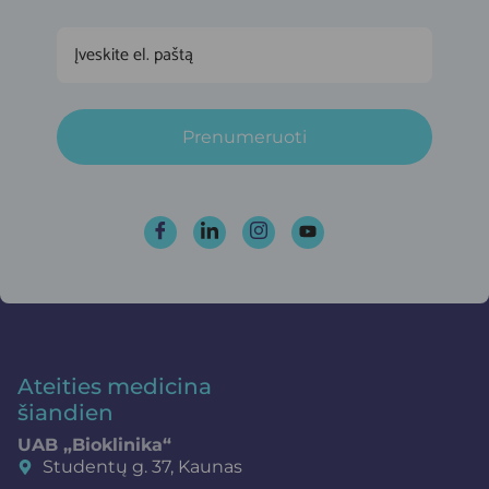
Prenumeruoti
Ateities medicina
šiandien
UAB „Bioklinika“
Studentų g. 37, Kaunas