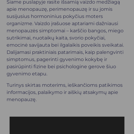
Šiame puslapyje rasite išsamią vaizdo medžiagą
Postmenopauzė
apie menopauzę, perimenopauzę ir su jomis
Naujienos
susijusius hormoninius pokyčius moters
D.U.K.
organizme. Vaizdo įrašuose aptariami dažniausi
Bendruomenė
menopauzės simptomai – karščio bangos, miego
Vaizdo medžiaga
sutrikimai, nuotaikų kaita, svorio pokyčiai,
emocinė savijauta bei ilgalaikis poveikis sveikatai.
Dalijamasi praktiniais patarimais, kaip palengvinti
simptomus, pagerinti gyvenimo kokybę ir
pasirūpinti fizine bei psichologine gerove šiuo
gyvenimo etapu.
Turinys skirtas moterims, ieškančioms patikimos
informacijos, palaikymo ir aiškių atsakymų apie
menopauzę.