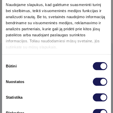
Naudojame slapukus, kad galėtume suasmeninti turinį
bei skelbimus, teikti visuomeninės medijos funkcijas ir
analizuoti srautą. Be to, svetainės naudojimo informaciją
bendriname su visuomeninės medijos, reklamavimo ir
analizės partneriais, kurie gali ją pridėti prie kitos jūsų
pateiktos arba naudojant paslaugas surinktos
informacijos. Toliau naudodamiesi mūsų svetaine, jūs
sutinkate su mūsų slapukais.
Prenumeruokite
Sutikimo
naujienlaiškį​
Būtini
pasirinkimas
Pirmieji gaukite specialius klinikos
pasiūlymus ir sužinokite apie naujienas!
Nuostatos
Skaityti daugiau
Statistika
Rinkodara