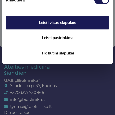
Prenumeruoti
Leisti visus slapukus
Leisti pasirinkimą
Tik būtini slapukai
Ateities medicina
šiandien
UAB „Bioklinika“
Studentų g. 37, Kaunas
+370 (37) 750866
info@bioklinika.lt
tyrimai@bioklinika.lt
Darbo Laikas: