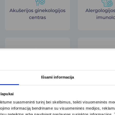
Akušerijos ginekologijos
Alergologijos
centras
imunolo
Dermatovenerologijos
Echosko
centras
(ultragarsinia
Išsami informacija
slapukai
tume suasmeninti turinį bei skelbimus, teikti visuomeninės medij
dojimo informaciją bendriname su visuomeninės medijos, reklamav
tos jūsų pateiktos arba naudojant paslaugas surinktos informacijo