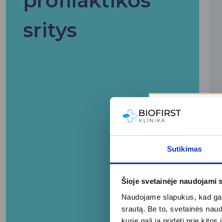
profilaktikos
sritys
Sutikimas
Šioje svetainėje naudojami 
Naudojame slapukus, kad galė
srautą. Be to, svetainės nau
kurie gali ją pridėti prie ki