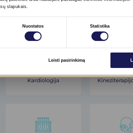
ūsų slapukais.
Endokrinologijos
Fizioter
centras
Nuostatos
Statistika
Skaityti daugiau
Leisti pasirinkimą
L
Kardiologija
Kineziterapij