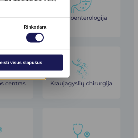
apija
Gastroenterologija
Rinkodara
eisti visus slapukus
os centras
Kraujagyslių chirurgija