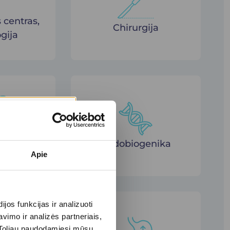
 centras,
Chirurgija
gija
pija
Endobiogenika
i tyrimai)
Apie
os funkcijas ir analizuoti
imo ir analizės partneriais,
s. Toliau naudodamiesi mūsų