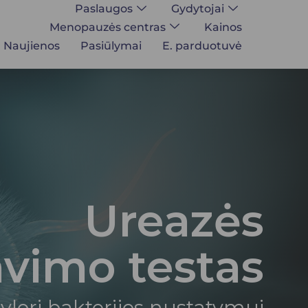
Paslaugos
Gydytojai
Menopauzės centras
Kainos
Naujienos
Pasiūlymai
E. parduotuvė
Ureazės
vimo testas
ylori bakterijos nustatymui