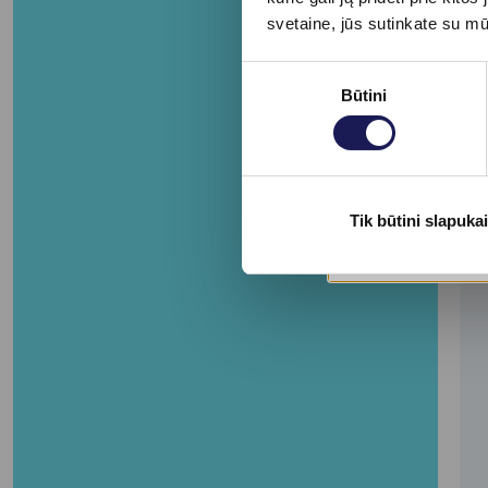
svetaine, jūs sutinkate su m
Sutikimo
Būtini
pasirinkimas
Tik būtini slapukai