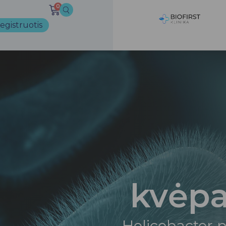
0
egistruotis
kvėpa
Helicobacter p