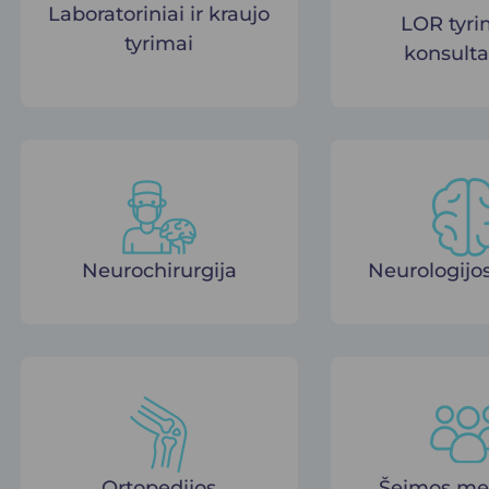
Laboratoriniai ir kraujo
LOR tyrim
tyrimai
konsulta
Neurochirurgija
Neurologijos
Ortopedijos
Šeimos me