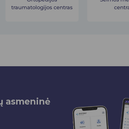
traumatologijos centras
centr
sų asmeninė