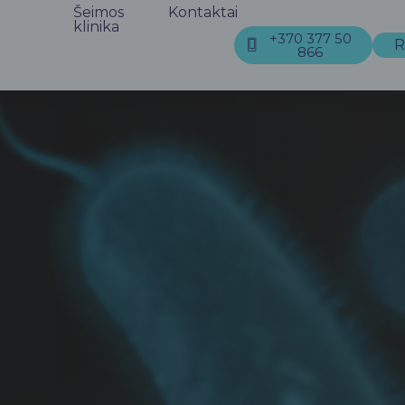
Šeimos
Kontaktai
klinika
+370 377 50
R
866