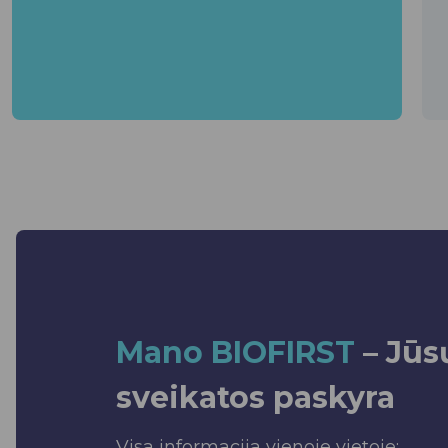
Mano BIOFIRST
– Jū
sveikatos paskyra
Visa informacija vienoje vietoje: