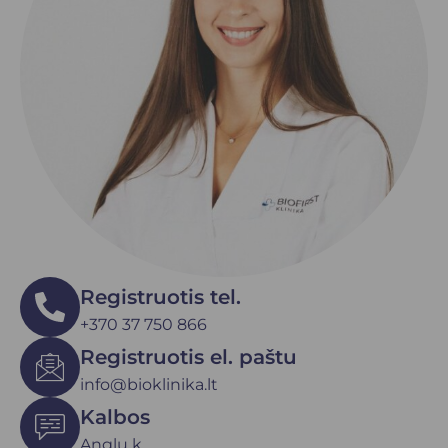
Registruotis tel.
+370 37 750 866
Registruotis el. paštu
info@bioklinika.lt
Kalbos
Anglų k.