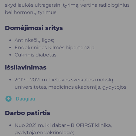
skydliaukės ultragarsinį tyrimą, vertina radiologinius
bei hormonų tyrimus.
Domėjimosi sritys
Antinksčių ligos;
Endokrininės kilmės hipertenzija;
Cukrinis diabetas.
Išsilavinimas
2017 – 2021 m. Lietuvos sveikatos mokslų
universitetas, medicinos akademija, gydytojos
endokrinologės profesinė kvalifikacija;
add_circle
Daugiau
2011 – 2017 m. Lietuvos sveikatos mokslų
universitetas, medicinos fakultetas, gydytojo
Darbo patirtis
kvalifikacija.
Nuo 2021 m. iki dabar – BIOFIRST klinika,
gydytoja endokrinologė;