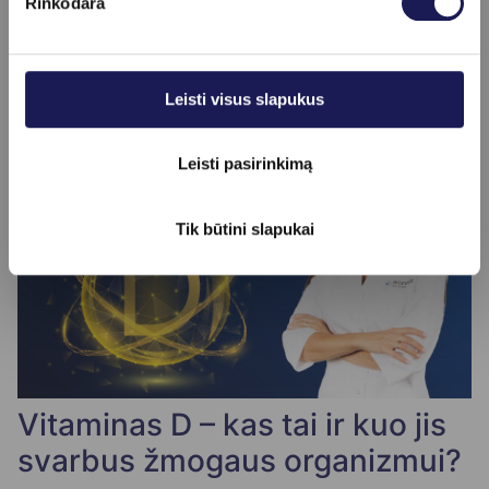
Rinkodara
2024-03-18
Leisti visus slapukus
Leisti pasirinkimą
Tik būtini slapukai
Vitaminas D – kas tai ir kuo jis
svarbus žmogaus organizmui?