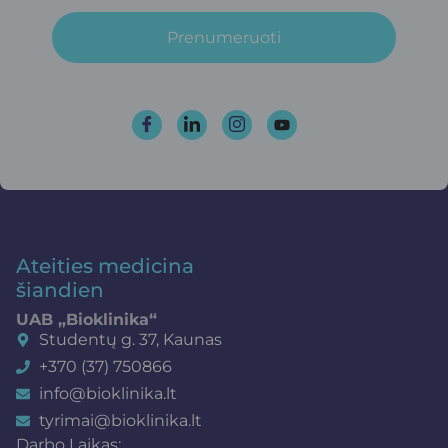
Prenumeruoti
Ateities medicina
šiandien
UAB „Bioklinika“
Studentų g. 37, Kaunas
+370 (37) 750866
info@bioklinika.lt
tyrimai@bioklinika.lt
Darbo Laikas: