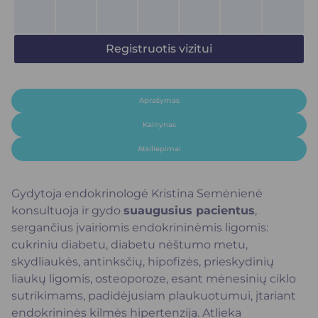
Registruotis vizitui
Aprašymas
Kainynas
Atsiliepimai
Gydytoja endokrinologė Kristina Semėnienė
konsultuoja ir gydo
suaugusius pacientus
,
sergančius įvairiomis endokrininėmis ligomis:
cukriniu diabetu, diabetu nėštumo metu,
skydliaukės, antinksčių, hipofizės, prieskydinių
liaukų ligomis, osteoporoze, esant mėnesinių ciklo
sutrikimams, padidėjusiam plaukuotumui, įtariant
endokrininės kilmės hipertenziją. Atlieka