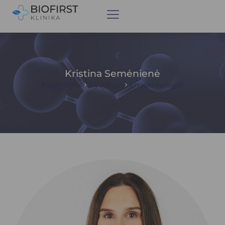
Kristina Semėnienė
Pagrindinis
Gydytojai
Endokrinologai