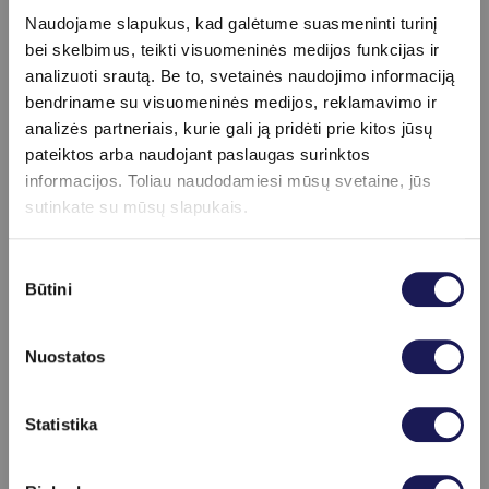
Naudojame slapukus, kad galėtume suasmeninti turinį
bei skelbimus, teikti visuomeninės medijos funkcijas ir
analizuoti srautą. Be to, svetainės naudojimo informaciją
bendriname su visuomeninės medijos, reklamavimo ir
analizės partneriais, kurie gali ją pridėti prie kitos jūsų
pateiktos arba naudojant paslaugas surinktos
informacijos. Toliau naudodamiesi mūsų svetaine, jūs
sutinkate su mūsų slapukais.
Sutikimo
Būtini
pasirinkimas
Nuostatos
Policistinių kiaušidžių
sindromas: simptomai, mitai,
Skaityti daugiau
Statistika
diagnozavimas bei gydymo
metodai