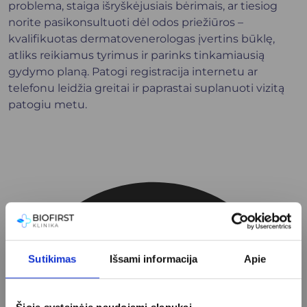
problema, staiga išryškėjusiais bėrimais, ar tiesiog
norite pasikonsultuoti dėl odos priežiūros –
kvalifikuotas dermatovenerologas įvertins būklę,
atliks reikiamus tyrimus ir parinks tinkamiausią
gydymo planą. Patogi registracija internetu ar
telefonu leidžia greitai ir paprastai suplanuoti vizitą
patogiu metu.
Sutikimas
Išsami informacija
Apie