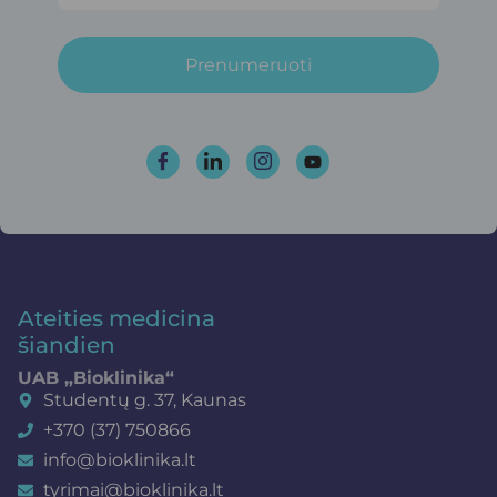
Prenumeruoti
Ateities medicina
šiandien
UAB „Bioklinika“
Studentų g. 37, Kaunas
+370 (37) 750866
info@bioklinika.lt
tyrimai@bioklinika.lt