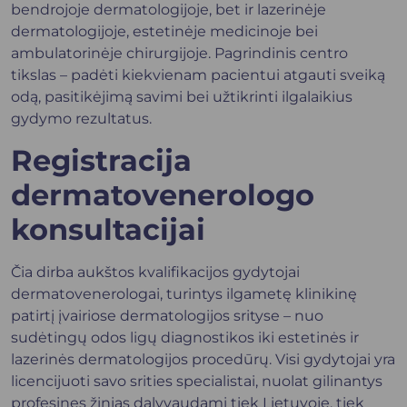
bendrojoje dermatologijoje, bet ir lazerinėje
dermatologijoje, estetinėje medicinoje bei
ambulatorinėje chirurgijoje. Pagrindinis centro
tikslas – padėti kiekvienam pacientui atgauti sveiką
odą, pasitikėjimą savimi bei užtikrinti ilgalaikius
gydymo rezultatus.
Registracija
dermatovenerologo
konsultacijai
Čia dirba aukštos kvalifikacijos gydytojai
dermatovenerologai, turintys ilgametę klinikinę
patirtį įvairiose dermatologijos srityse – nuo
sudėtingų odos ligų diagnostikos iki estetinės ir
lazerinės dermatologijos procedūrų. Visi gydytojai yra
licencijuoti savo srities specialistai, nuolat gilinantys
profesines žinias dalyvaudami tiek Lietuvoje, tiek