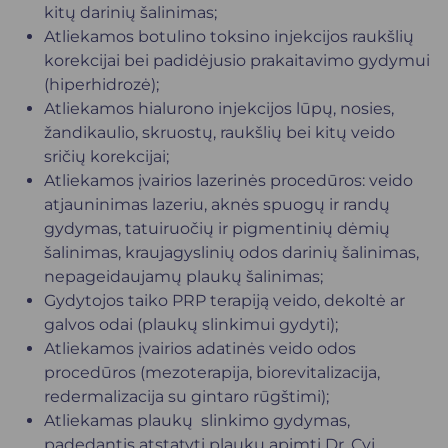
kitų darinių šalinimas;
Atliekamos botulino toksino injekcijos raukšlių
korekcijai bei padidėjusio prakaitavimo gydymui
(hiperhidrozė);
Atliekamos hialurono injekcijos lūpų, nosies,
žandikaulio, skruostų, raukšlių bei kitų veido
sričių korekcijai;
Atliekamos įvairios lazerinės procedūros: veido
atjauninimas lazeriu, aknės spuogų ir randų
gydymas, tatuiruočių ir pigmentinių dėmių
šalinimas, kraujagyslinių odos darinių šalinimas,
nepageidaujamų plaukų šalinimas;
Gydytojos taiko PRP terapiją veido, dekoltė ar
galvos odai (plaukų slinkimui gydyti);
Atliekamos įvairios adatinės veido odos
procedūros (mezoterapija, biorevitalizacija,
redermalizacija su gintaro rūgštimi);
Atliekamas plaukų slinkimo gydymas,
padedantis atstatyti plaukų apimtį Dr. Cyj