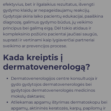
efektyvius, bet ir ilgalaikius rezultatus, išvengti
gydymo klaidų ar nepageidaujamų reakcijų.
Gydytojai skiria laiko pacientų edukacijai, paaiškina
diagnozę, galimus gydymo būdus, jų veikimo
principus bei galimą eigą. Dėl tokio atidaus ir
kompleksinio požiūrio pacientai jaučiasi saugūs,
suprasti ir vertinami kaip lygiaverčiai partneriai
sveikimo ar prevencijos procese.
Kada kreiptis į
dermatovenerologą?
Dermatovenerologijos centre konsultuoja ir
gydo gydytojos dermatovenerologės bei
gydytojos dermatovenerologės medicinos
mokslų daktarės;
Atliekamas apgamų ištyrimas dermatoskopu bei
apgamų, aktininės keratozės, karpų, papilomų ir