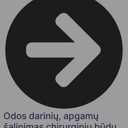
Odos darinių, apgamų
šalinimas chirurginiu būdu