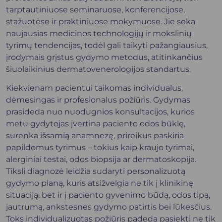
tarptautiniuose seminaruose, konferencijose,
stažuotėse ir praktiniuose mokymuose. Jie seka
naujausias medicinos technologijų ir mokslinių
tyrimų tendencijas, todėl gali taikyti pažangiausius,
įrodymais grįstus gydymo metodus, atitinkančius
šiuolaikinius dermatovenerologijos standartus.
Kiekvienam pacientui taikomas individualus,
dėmesingas ir profesionalus požiūris. Gydymas
prasideda nuo nuodugnios konsultacijos, kurios
metu gydytojas įvertina paciento odos būklę,
surenka išsamią anamnezę, prireikus paskiria
papildomus tyrimus – tokius kaip kraujo tyrimai,
alerginiai testai, odos biopsija ar dermatoskopija.
Tiksli diagnozė leidžia sudaryti personalizuotą
gydymo planą, kuris atsižvelgia ne tik į klinikinę
situaciją, bet ir į paciento gyvenimo būdą, odos tipą,
jautrumą, ankstesnes gydymo patirtis bei lūkesčius.
Toks individualizuotas požiūris padeda pasiekti ne tik