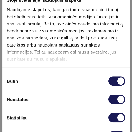
Šioje svetainėje naudojami slapukai
Naudojame slapukus, kad galėtume suasmeninti turinį
bei skelbimus, teikti visuomeninės medijos funkcijas ir
analizuoti srautą. Be to, svetainės naudojimo informaciją
bendriname su visuomeninės medijos, reklamavimo ir
analizės partneriais, kurie gali ją pridėti prie kitos jūsų
pateiktos arba naudojant paslaugas surinktos
informacijos. Toliau naudodamiesi mūsų svetaine, jūs
sutinkate su mūsų slapukais.
Dermatovenerologo
Sutikimo
Būtini
pasirinkimas
konsultacijos ir tyrimai
Nuostatos
Skaityti daugiau
Statistika