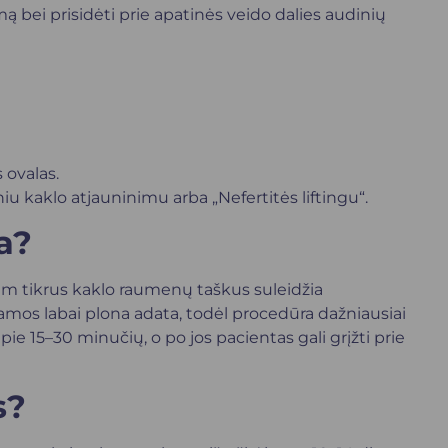
mą bei prisidėti prie apatinės veido dalies audinių
 ovalas.
iu kaklo atjauninimu arba „Nefertitės liftingu“.
a?
am tikrus kaklo raumenų taškus suleidžia
kamos labai plona adata, todėl procedūra dažniausiai
e 15–30 minučių, o po jos pacientas gali grįžti prie
s?