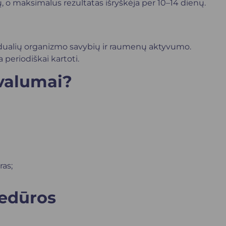
ų, o maksimalus rezultatas išryškėja per 10–14 dienų.
ividualių organizmo savybių ir raumenų aktyvumo.
periodiškai kartoti.
ivalumai?
ras;
edūros