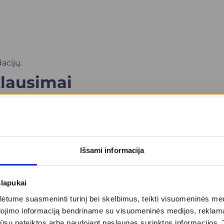
acijų.
lausimai
inį kaklo patempimą?
pertekliaus ar didelio audinių suglebimo, tačiau gali
ti bendrą kaklo išvaizdą.
Išsami informacija
ralią kaklo ir veido mimiką.
slapukai
diskomfortą injekcijų metu.
tume suasmeninti turinį bei skelbimus, teikti visuomeninės medij
edūromis?
dojimo informaciją bendriname su visuomeninės medijos, reklamav
is, hialurono rūgšties procedūromis, odos
tos jūsų pateiktos arba naudojant paslaugas surinktos informacijo