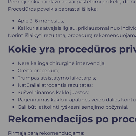
Pirmieji pokyčiai dažniausiai pastebimi po kelių dien
Procedūros poveikis paprastai išlieka:
Apie 3–6 mėnesius;
Kai kuriais atvejais ilgiau, priklausomai nuo ind
Norint išlaikyti rezultatą, procedūrą rekomenduojama 
Kokie yra procedūros pr
Nereikalinga chirurginė intervencija;
Greita procedūra;
Trumpas atsistatymo laikotarpis;
Natūraliai atrodantis rezultatas;
Sušvelninamos kaklo juostos;
Pagerinamas kaklo ir apatinės veido dalies kontū
Gali būti atitolinti ryškesni senėjimo požymiai.
Rekomendacijos po proc
Pirmąją parą rekomenduojama: