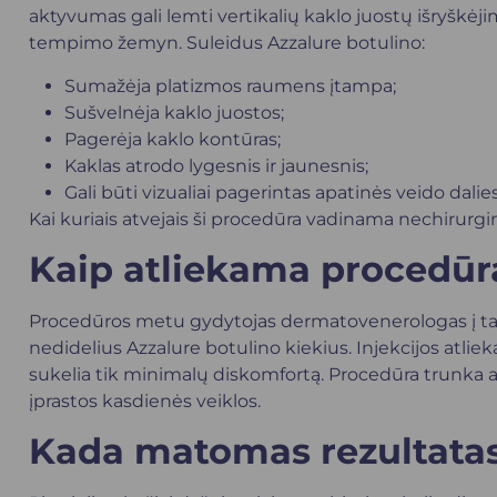
aktyvumas gali lemti vertikalių kaklo juostų išryškėji
tempimo žemyn. Suleidus Azzalure botulino:
Sumažėja platizmos raumens įtampa;
Sušvelnėja kaklo juostos;
Pagerėja kaklo kontūras;
Kaklas atrodo lygesnis ir jaunesnis;
Gali būti vizualiai pagerintas apatinės veido dalies
Kai kuriais atvejais ši procedūra vadinama nechirurgin
Kaip atliekama procedūr
Procedūros metu
gydytojas dermatovenerologas
į t
nedidelius Azzalure botulino kiekius. Injekcijos atlie
sukelia tik minimalų diskomfortą. Procedūra trunka api
įprastos kasdienės veiklos.
Kada matomas rezultata