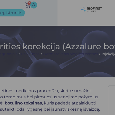
0
egistruotis
rities korekcija (Azzalure bo
agrindinis
Paslaugos
Dermatovenerologijos centras
Injekcij
stetinės medicinos procedūra, skirta sumažinti
dos tempimus bei pirmuosius senėjimo požymius
® botulino toksinas
, kuris padeda atpalaiduoti
suteikti odai lygesnę bei jaunatviškesnę išvaizdą.