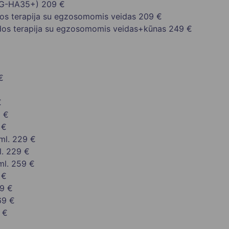
MG-HA35+)
209 €
s terapija su egzosomomis veidas
209 €
os terapija su egzosomomis veidas+kūnas
249 €
€
€
 €
 €
ml.
229 €
.
229 €
ml.
259 €
 €
9 €
69 €
 €