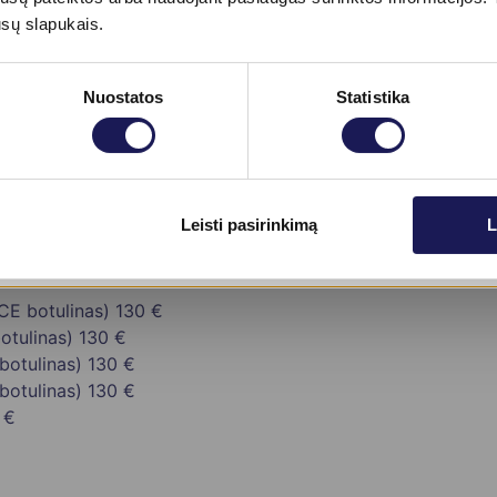
ūromis, siekiant visapusiško atjauninimo rezultato.
ūsų slapukais.
Nuostatos
Statistika
 €
Skaityti daugiau
Leisti pasirinkimą
L
NCE botulinas)
130 €
botulinas)
130 €
botulinas)
130 €
 botulinas)
130 €
 €