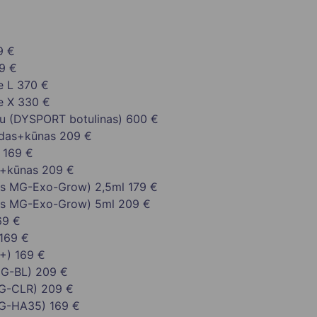
9 €
9 €
e L
370 €
e X
330 €
nu (DYSPORT botulinas)
600 €
das+kūnas
209 €
169 €
s+kūnas
209 €
ls MG-Exo-Grow) 2,5ml
179 €
ls MG-Exo-Grow) 5ml
209 €
69 €
169 €
+)
169 €
MG-BL)
209 €
MG-CLR)
209 €
MG-HA35)
169 €