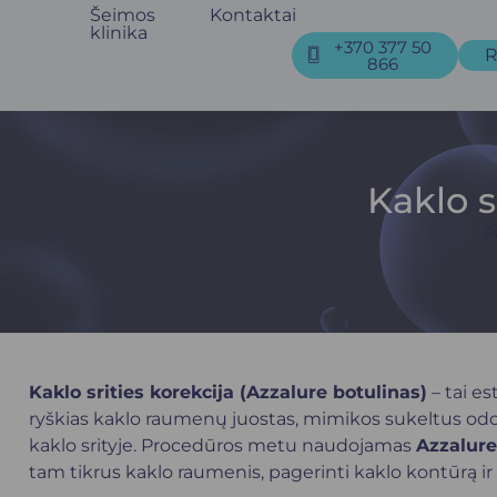
Šeimos
Kontaktai
klinika
+370 377 50
R
866
Kaklo s
P
Kaklo srities korekcija (Azzalure botulinas)
– tai e
ryškias kaklo raumenų juostas, mimikos sukeltus o
kaklo srityje. Procedūros metu naudojamas
Azzalure
tam tikrus kaklo raumenis, pagerinti kaklo kontūrą ir 