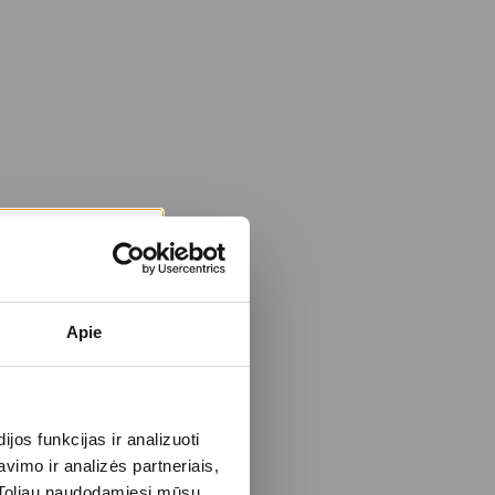
Apie
os funkcijas ir analizuoti
imo ir analizės partneriais,
s. Toliau naudodamiesi mūsų