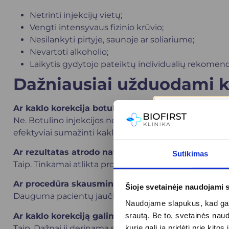
Netrinti injekcijų vietų;
Vengti intensyvaus fizinio krūvio;
Nesilankyti pirtyje, saunoje ar soliariume;
Nevartoti alkoholio;
Laikytis gydytojo pateiktų individualių rekomend
Dažniausiai užduodami k
Ar kaklo korekcija botulinu gali pakeisti chirurg
Ne. Botulino injekcijos negali pašalinti ryškaus odos 
efektyviai sumažinti kaklo raumenų įtampą ir pagerin
Ar rezultatas atrodo natūraliai?
Sutikimas
Taip. Tinkamai atlikta procedūra leidžia išsaugoti natū
Ar procedūra skausminga?
Šioje svetainėje naudojami 
Dauguma pacientų jaučia tik nedidelį ir trumpalaikį 
Naudojame slapukus, kad galė
Ar kaklo korekciją galima derinti su kitomis proc
srautą. Be to, svetainės nau
Taip. Dažnai ji derinama su veido botulino injekcijom
kurie gali ją pridėti prie ki