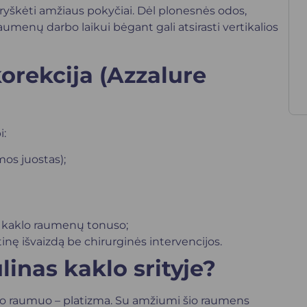
 ryškėti amžiaus pokyčiai. Dėl plonesnės odos,
aumenų darbo laikui bėgant gali atsirasti vertikalios
korekcija (Azzalure
i:
mos juostas);
o kaklo raumenų tonuso;
tinę išvaizdą be chirurginės intervencijos.
linas kaklo srityje?
klo raumuo – platizma. Su amžiumi šio raumens