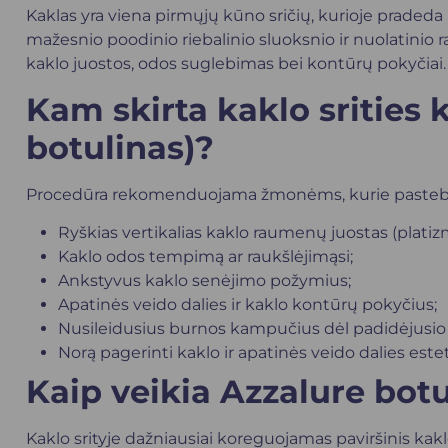
Kaklas yra viena pirmųjų kūno sričių, kurioje pradeda
mažesnio poodinio riebalinio sluoksnio ir nuolatinio r
kaklo juostos, odos suglebimas bei kontūrų pokyčiai.
Kam skirta
kaklo srities 
botulinas)
?
Procedūra rekomenduojama žmonėms, kurie pasteb
Ryškias vertikalias kaklo raumenų juostas (platiz
Kaklo odos tempimą ar raukšlėjimąsi;
Ankstyvus kaklo senėjimo požymius;
Apatinės veido dalies ir kaklo kontūrų pokyčius;
Nusileidusius burnos kampučius dėl padidėjusi
Norą pagerinti kaklo ir apatinės veido dalies este
Kaip veikia Azzalure botu
Kaklo srityje dažniausiai koreguojamas paviršinis ka