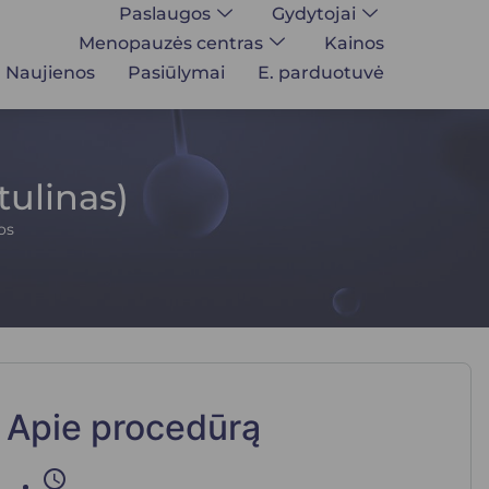
Paslaugos
Gydytojai
Menopauzės centras
Kainos
Naujienos
Pasiūlymai
E. parduotuvė
tulinas)
os
Apie procedūrą
schedule