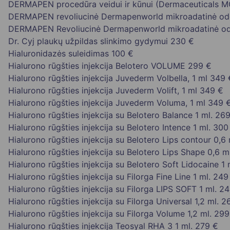
DERMAPEN procedūra veidui ir kūnui (Dermaceuticals 
DERMAPEN revoliucinė Dermapenworld mikroadatinė odo
DERMAPEN Revoliucinė Dermapenworld mikroadatinė od
Dr. Cyj plaukų užpildas slinkimo gydymui
230 €
Hialuronidazės suleidimas
100 €
Hialurono rūgšties injekcija Belotero VOLUME
299 €
Hialurono rūgšties injekcija Juvederm Volbella, 1 ml
349 
Hialurono rūgšties injekcija Juvederm Volift, 1 ml
349 €
Hialurono rūgšties injekcija Juvederm Voluma, 1 ml
349 
Hialurono rūgšties injekcija su Belotero Balance 1 ml.
269
Hialurono rūgšties injekcija su Belotero Intence 1 ml.
300
Hialurono rūgšties injekcija su Belotero Lips contour 0,6 
Hialurono rūgšties injekcija su Belotero Lips Shape 0,6 ml
Hialurono rūgšties injekcija su Belotero Soft Lidocaine 1 
Hialurono rūgšties injekcija su Filorga Fine Line 1 ml.
249
Hialurono rūgšties injekcija su Filorga LIPS SOFT 1 ml.
24
Hialurono rūgšties injekcija su Filorga Universal 1,2 ml.
2
Hialurono rūgšties injekcija su Filorga Volume 1,2 ml.
299
Hialurono rūgšties injekcija Teosyal RHA 3 1 ml.
279 €