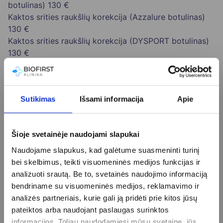
botulinas)
130 €
Kaktos srities raukšlių korekcija (Azzalure botulinas)
130 €
Kaktos srities raukšlių korekcija (DYSPORT botulinas)
130 €
Kaktos srities raukšlių korekcija (VISTABEL botulinas)
130 €
Kalcio hidroksiapatito užpildo injekcija Radiesse 1,5 ml
Sutikimas
Išsami informacija
Apie
500 €
Kramtomojo raumens srities korekcija (ALLUZIENCE
botulinas)
199 €
Šioje svetainėje naudojami slapukai
Kramtomojo raumens srities korekcija (Azzalure
botulinas)
199 €
Naudojame slapukus, kad galėtume suasmeninti turinį
Kramtomojo raumens srities korekcija (DYSPORT
bei skelbimus, teikti visuomeninės medijos funkcijas ir
botulinas)
199 €
analizuoti srautą. Be to, svetainės naudojimo informaciją
Mezoterapija (Filorga mišinys NCTF 135HA 1ml)
90 €
bendriname su visuomeninės medijos, reklamavimo ir
Mezoterapija (Filorga mišinys NCTF 135HA 3ml)
154 €
analizės partneriais, kurie gali ją pridėti prie kitos jūsų
Pažastų padidinto prakaitavimo gydymas botulino
pateiktos arba naudojant paslaugas surinktos
injekcijomis (ALLUZIENCE botulinas) I lygis
390 €
informacijos. Toliau naudodamiesi mūsų svetaine, jūs