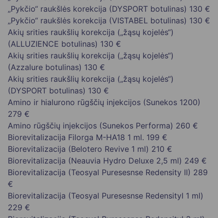
„Pykčio“ raukšlės korekcija (DYSPORT botulinas)
130 €
„Pykčio“ raukšlės korekcija (VISTABEL botulinas)
130 €
Akių srities raukšlių korekcija („žąsų kojelės“)
(ALLUZIENCE botulinas)
130 €
Akių srities raukšlių korekcija („žąsų kojelės“)
(Azzalure botulinas)
130 €
Akių srities raukšlių korekcija („žąsų kojelės“)
(DYSPORT botulinas)
130 €
Amino ir hialurono rūgščių injekcijos (Sunekos 1200)
279 €
Amino rūgščių injekcijos (Sunekos Performa)
260 €
Biorevitalizacija Filorga M-HA18 1 ml.
199 €
Biorevitalizacija (Belotero Revive 1 ml)
210 €
Biorevitalizacija (Neauvia Hydro Deluxe 2,5 ml)
249 €
Biorevitalizacija (Teosyal Puresesnse Redensity II)
289
€
Biorevitalizacija (Teosyal Puresesnse RedensityI 1 ml)
229 €