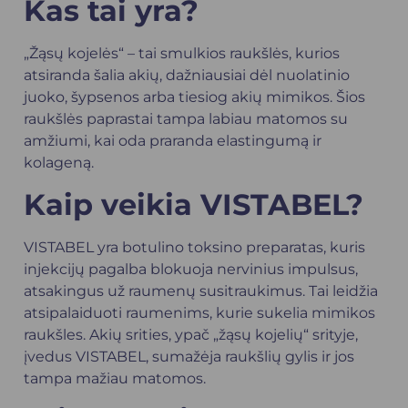
Kas tai yra?
„Žąsų kojelės“ – tai smulkios raukšlės, kurios
atsiranda šalia akių, dažniausiai dėl nuolatinio
juoko, šypsenos arba tiesiog akių mimikos. Šios
raukšlės paprastai tampa labiau matomos su
amžiumi, kai oda praranda elastingumą ir
kolageną.
Kaip veikia VISTABEL?
VISTABEL yra botulino toksino preparatas, kuris
injekcijų pagalba blokuoja nervinius impulsus,
atsakingus už raumenų susitraukimus. Tai leidžia
atsipalaiduoti raumenims, kurie sukelia mimikos
raukšles. Akių srities, ypač „žąsų kojelių“ srityje,
įvedus VISTABEL, sumažėja raukšlių gylis ir jos
tampa mažiau matomos.