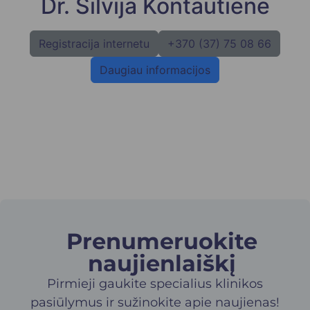
Dr. Silvija Kontautienė
Registracija internetu
+370 (37) 75 08 66
Daugiau informacijos
Prenumeruokite
naujienlaiškį​
Pirmieji gaukite specialius klinikos
pasiūlymus ir sužinokite apie naujienas!