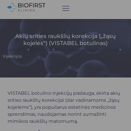
Akių srities raukšlių korekcija („žąsų
kojelės“) (VISTABEL botulinas)
Pagrindinis
Paslaugos
Dermatovenerologijos centras
Injekcijos
VISTABEL botulino injekcijų paslauga, skirta akių
srities raukšlių korekcijai (dar vadinamoms „žąsų
kojelėms“), yra populiarus estetinės medicinos
sprendimas, naudojamas norint sumažinti
mimikos raukšlių matomumą.