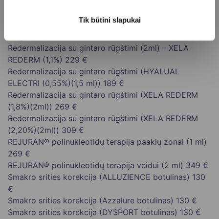
PRP procedūra su hialurono rūgštimi veidui, kaklui ar
dekoltė
369 €
Tik būtini slapukai
PRP procedūra veidui, kaklui ar dekoltė (vienas
mėgintuvėlis)
280 €
Redermalizacija su gintaro rūgštimi (2ml) – XELA
REDERM (1,1%)
229 €
Redermalizacija su gintaro rūgštimi (HYALUAL
ELECTRI (0,55%)(1,5 ml))
189 €
Redermalizacija su gintaro rūgštimi (XELA REDERM
(1,8%)(2ml))
269 €
Redermalizacija su gintaro rūgštimi (XELA REDERM
(2,20%)(2ml))
309 €
REJURAN® polinukleotidų terapija paakių zonai (1 ml)
269 €
REJURAN® polinukleotidų terapija veidui (2 ml)
349 €
Smakro srities korekcija (ALLUZIENCE botulinas)
130
€
Smakro srities korekcija (Azzalure botulinas)
130 €
Smakro srities korekcija (DYSPORT botulinas)
130 €