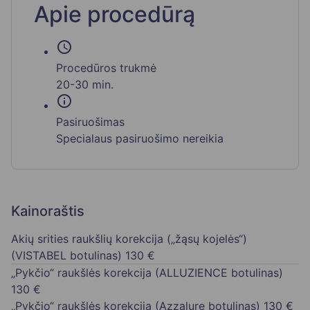
Apie procedūrą
schedule
Procedūros trukmė
20-30 min.
info
Pasiruošimas
Specialaus pasiruošimo nereikia
Kainoraštis
Akių srities raukšlių korekcija („žąsų kojelės“)
(VISTABEL botulinas)
130 €
„Pykčio“ raukšlės korekcija (ALLUZIENCE botulinas)
130 €
„Pykčio“ raukšlės korekcija (Azzalure botulinas)
130 €