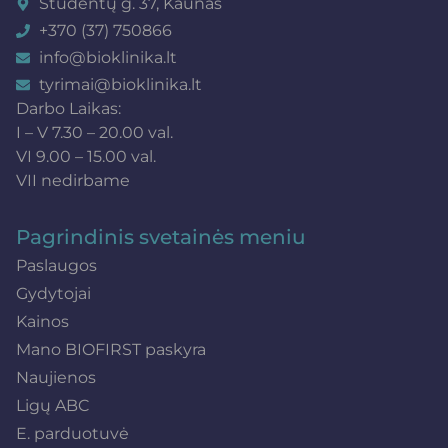
Studentų g. 37, Kaunas
+370 (37) 750866
info@bioklinika.lt
tyrimai@bioklinika.lt
Darbo Laikas:
I – V 7.30 – 20.00 val.
VI 9.00 – 15.00 val.
VII nedirbame
Pagrindinis svetainės meniu
Paslaugos
Gydytojai
Kainos
Mano BIOFIRST paskyra
Naujienos
Ligų ABC
E. parduotuvė