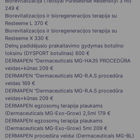
Biorevitalizacija (Teosyal Puresesnse RedensityI 3 ml)
249 €
Biorevitalizacijos ir bioregeneracijos terapija su
Resteeme L
370 €
Biorevitalizacijos ir bioregeneracijos terapija su
Resteeme X
330 €
Delnų padidėjusio prakaitavimo gydymas botulino
toksinu (DYSPORT botulinas)
600 €
DERMAPEN "Dermaceuticals MG-HA35 PROCEDŪRA
veidas+kūnas
209 €
DERMAPEN "Dermaceuticals MG-R.A.S procedūra
veidas
169 €
DERMAPEN "Dermaceuticals MG-R.A.S procedūra
veidas+kūnas
209 €
DERMAPEN egzosomų terapija plaukams
(Dermaceuticals MG-Exo-Grow) 2,5ml
179 €
DERMAPEN egzosomų terapija plaukams
(Dermaceuticals MG-Exo-Grow) 5ml
209 €
DERMAPEN procedūra veidui (Dermaceuticals MG-BL)