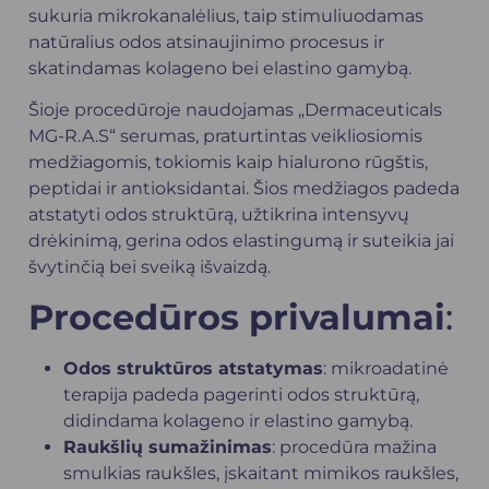
sukuria mikrokanalėlius, taip stimuliuodamas
natūralius odos atsinaujinimo procesus ir
skatindamas kolageno bei elastino gamybą.
Šioje procedūroje naudojamas „Dermaceuticals
MG-R.A.S“ serumas, praturtintas veikliosiomis
medžiagomis, tokiomis kaip hialurono rūgštis,
peptidai ir antioksidantai. Šios medžiagos padeda
atstatyti odos struktūrą, užtikrina intensyvų
drėkinimą, gerina odos elastingumą ir suteikia jai
švytinčią bei sveiką išvaizdą.
Procedūros privalumai
:
Odos struktūros atstatymas
: mikroadatinė
terapija padeda pagerinti odos struktūrą,
didindama kolageno ir elastino gamybą.
Raukšlių sumažinimas
: procedūra mažina
smulkias raukšles, įskaitant mimikos raukšles,