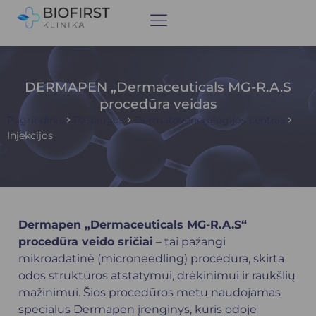
DERMAPEN „Dermaceuticals MG-R.A.S
procedūra veidas
Pagrindinis
Paslaugos
Dermatovenerologijos centras
Injekcijos
Dermapen „Dermaceuticals MG-R.A.S“
procedūra veido sričiai
– tai pažangi
mikroadatinė (microneedling) procedūra, skirta
odos struktūros atstatymui, drėkinimui ir raukšlių
mažinimui. Šios procedūros metu naudojamas
specialus Dermapen įrenginys, kuris odoje