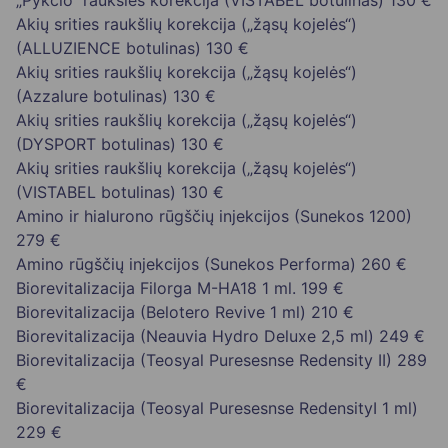
„Pykčio“ raukšlės korekcija (VISTABEL botulinas)
130 €
Akių srities raukšlių korekcija („žąsų kojelės“)
(ALLUZIENCE botulinas)
130 €
Akių srities raukšlių korekcija („žąsų kojelės“)
(Azzalure botulinas)
130 €
Akių srities raukšlių korekcija („žąsų kojelės“)
(DYSPORT botulinas)
130 €
Akių srities raukšlių korekcija („žąsų kojelės“)
(VISTABEL botulinas)
130 €
Amino ir hialurono rūgščių injekcijos (Sunekos 1200)
279 €
Amino rūgščių injekcijos (Sunekos Performa)
260 €
Biorevitalizacija Filorga M-HA18 1 ml.
199 €
Biorevitalizacija (Belotero Revive 1 ml)
210 €
Biorevitalizacija (Neauvia Hydro Deluxe 2,5 ml)
249 €
Biorevitalizacija (Teosyal Puresesnse Redensity II)
289
€
Biorevitalizacija (Teosyal Puresesnse RedensityI 1 ml)
229 €