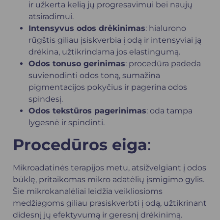
ir užkerta kelią jų progresavimui bei naujų
atsiradimui.
Intensyvus odos drėkinimas
: hialurono
rūgštis giliau įsiskverbia į odą ir intensyviai ją
drėkina, užtikrindama jos elastingumą.
Odos tonuso gerinimas
: procedūra padeda
suvienodinti odos toną, sumažina
pigmentacijos pokyčius ir pagerina odos
spindesį.
Odos tekstūros pagerinimas
: oda tampa
lygesnė ir spindinti.
Procedūros eiga
:
Mikroadatinės terapijos metu, atsižvelgiant į odos
būklę, pritaikomas mikro adatėlių įsmigimo gylis.
Šie mikrokanalėliai leidžia veikliosioms
medžiagoms giliau prasiskverbti į odą, užtikrinant
didesnį jų efektyvumą ir geresnį drėkinimą.