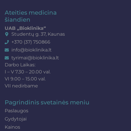
Ateities medicina
šiandien
UAB „Bioklinika“
Studentų g. 37, Kaunas
+370 (37) 750866
info@bioklinika.lt
tyrimai@bioklinika.lt
Darbo Laikas:
I – V 7.30 – 20.00 val.
VI 9.00 – 15.00 val.
VII nedirbame
Pagrindinis svetainės meniu
Paslaugos
Gydytojai
Kainos