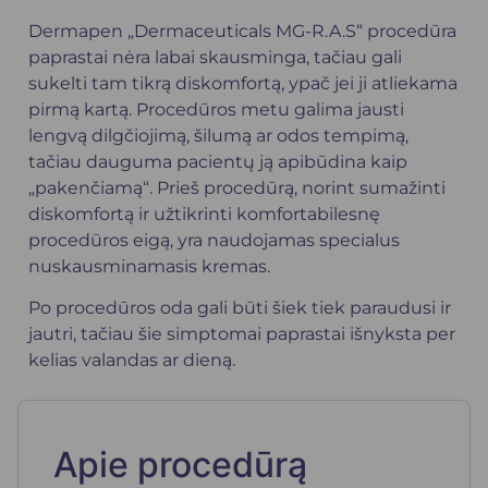
Dermapen „Dermaceuticals MG-R.A.S“ procedūra
paprastai nėra labai skausminga, tačiau gali
sukelti tam tikrą diskomfortą, ypač jei ji atliekama
pirmą kartą. Procedūros metu galima jausti
lengvą dilgčiojimą, šilumą ar odos tempimą,
tačiau dauguma pacientų ją apibūdina kaip
„pakenčiamą“. Prieš procedūrą, norint sumažinti
diskomfortą ir užtikrinti komfortabilesnę
procedūros eigą, yra naudojamas specialus
nuskausminamasis kremas.
Po procedūros oda gali būti šiek tiek paraudusi ir
jautri, tačiau šie simptomai paprastai išnyksta per
kelias valandas ar dieną.
Apie procedūrą