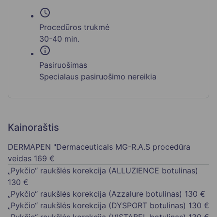
schedule
Procedūros trukmė
30-40 min.
info
Pasiruošimas
Specialaus pasiruošimo nereikia
Kainoraštis
DERMAPEN "Dermaceuticals MG-R.A.S procedūra
veidas
169 €
„Pykčio“ raukšlės korekcija (ALLUZIENCE botulinas)
130 €
„Pykčio“ raukšlės korekcija (Azzalure botulinas)
130 €
„Pykčio“ raukšlės korekcija (DYSPORT botulinas)
130 €