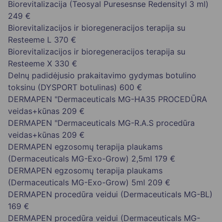
Biorevitalizacija (Teosyal Puresesnse RedensityI 3 ml)
249 €
Biorevitalizacijos ir bioregeneracijos terapija su
Resteeme L
370 €
Biorevitalizacijos ir bioregeneracijos terapija su
Resteeme X
330 €
Delnų padidėjusio prakaitavimo gydymas botulino
toksinu (DYSPORT botulinas)
600 €
DERMAPEN "Dermaceuticals MG-HA35 PROCEDŪRA
veidas+kūnas
209 €
DERMAPEN "Dermaceuticals MG-R.A.S procedūra
veidas+kūnas
209 €
DERMAPEN egzosomų terapija plaukams
(Dermaceuticals MG-Exo-Grow) 2,5ml
179 €
DERMAPEN egzosomų terapija plaukams
(Dermaceuticals MG-Exo-Grow) 5ml
209 €
DERMAPEN procedūra veidui (Dermaceuticals MG-BL)
169 €
DERMAPEN procedūra veidui (Dermaceuticals MG-