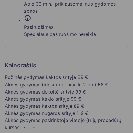
Apie 30 min., priklausomai nuo gydomos
zonos
info
Pasiruošimas
Specialaus pasiruošimo nereikia
Kainoraštis
Rožinės gydymas kaktos srityje
89 €
Aknės gydymas (atskiri dariniai iki 2 cm)
58 €
Aknės gydymas dekoltė srityje
99 €
Aknės gydymas kaklo srityje
99 €
Aknės gydymas kaktos srityje
89 €
Aknės gydymas nugaros srityje
119 €
Aknės gydymas pasirinktoje vietoje (trijų procedūrų
kursas)
300 €