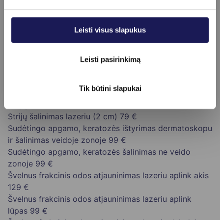
Rožinės gydymas smakro srityje
79 €
Rožinės gydymas veido srityje
199 €
Leisti visus slapukus
Sėdmenų plaukų šalinimas
60 €
Skruostų plaukų šalinimas
69 €
Šlaunų plaukų šalinimas
149 €
Leisti pasirinkimą
Smakro plaukų šalinimas
59 €
Spenelių plaukų šalinimas
40 €
Tik būtini slapukai
Sprando plaukų šalinimas
49 €
Strijų šalinimas lazeriu (130 cm)
140 €
Strijų šalinimas lazeriu (2 cm)
79 €
Sudėtingo apgamo, keratozės ištyrimas dermatoskopu
ir šalinimas veidoje zonoje
99 €
Sudėtingo apgamo, keratozės šalinimas ne veido
zonoje
99 €
Švelnus frakcinis odos atjauninimas lazeriu aplink akis
129 €
Švelnus frakcinis odos atjauninimas lazeriu aplink
lūpas
99 €