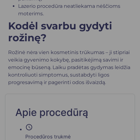
Lazerio procedūra neatliekama nėščioms
moterims.
Kodėl svarbu gydyti
rožinę?
Rožinė nėra vien kosmetinis trūkumas – ji stipriai
veikia gyvenimo kokybę, pasitikėjimą savimi ir
emocinę būseną. Laiku pradėtas gydymas leidžia
kontroliuoti simptomus, sustabdyti ligos
progresavimą ir pagerinti odos išvaizdą.
Apie procedūrą
schedule
Procedūros trukmė