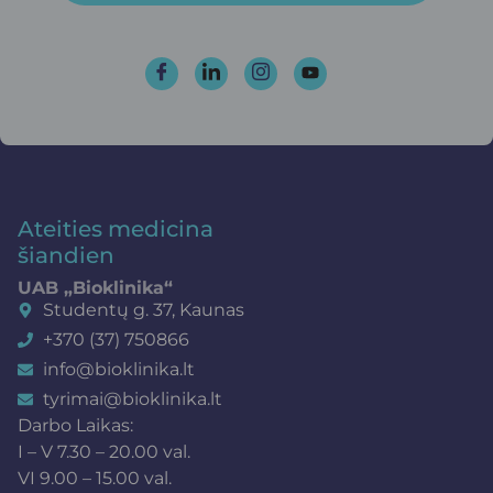
Ateities medicina
šiandien
UAB „Bioklinika“
Studentų g. 37, Kaunas
+370 (37) 750866
info@bioklinika.lt
tyrimai@bioklinika.lt
Darbo Laikas:
I – V 7.30 – 20.00 val.
VI 9.00 – 15.00 val.