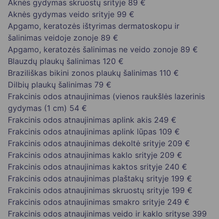
Aknės gydymas skruostų srityje
89 €
Aknės gydymas veido srityje
99 €
Apgamo, keratozės ištyrimas dermatoskopu ir
šalinimas veidoje zonoje
89 €
Apgamo, keratozės šalinimas ne veido zonoje
89 €
Blauzdų plaukų šalinimas
120 €
Braziliškas bikini zonos plaukų šalinimas
110 €
Dilbių plaukų šalinimas
79 €
Frakcinis odos atnaujinimas (vienos raukšlės lazerinis
gydymas (1 cm)
54 €
Frakcinis odos atnaujinimas aplink akis
249 €
Frakcinis odos atnaujinimas aplink lūpas
109 €
Frakcinis odos atnaujinimas dekoltė srityje
209 €
Frakcinis odos atnaujinimas kaklo srityje
209 €
Frakcinis odos atnaujinimas kaktos srityje
240 €
Frakcinis odos atnaujinimas plaštakų srityje
199 €
Frakcinis odos atnaujinimas skruostų srityje
199 €
Frakcinis odos atnaujinimas smakro srityje
249 €
Frakcinis odos atnaujinimas veido ir kaklo srityse
399