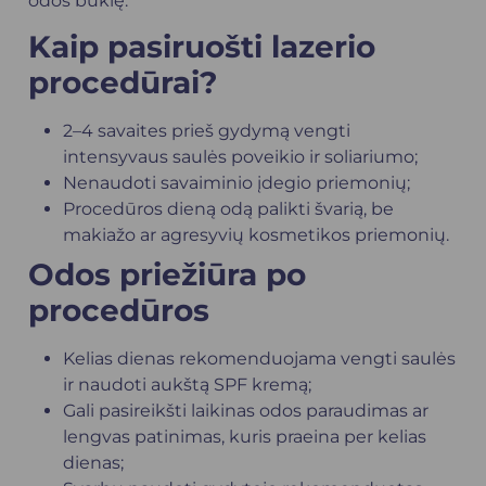
odos būklę.
Kaip pasiruošti lazerio
procedūrai?
2–4 savaites prieš gydymą vengti
intensyvaus saulės poveikio ir soliariumo;
Nenaudoti savaiminio įdegio priemonių;
Procedūros dieną odą palikti švarią, be
makiažo ar agresyvių kosmetikos priemonių.
Odos priežiūra po
procedūros
Kelias dienas rekomenduojama vengti saulės
ir naudoti aukštą SPF kremą;
Gali pasireikšti laikinas odos paraudimas ar
lengvas patinimas, kuris praeina per kelias
dienas;