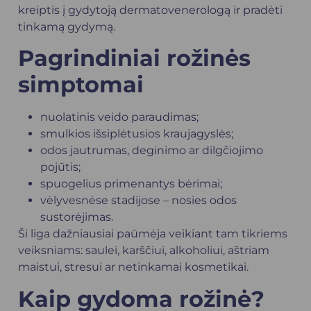
kreiptis į gydytoją
dermatovenerologą
ir pradėti
tinkamą gydymą.
Pagrindiniai rožinės
simptomai
nuolatinis veido paraudimas;
smulkios išsiplėtusios kraujagyslės;
odos jautrumas, deginimo ar dilgčiojimo
pojūtis;
spuogelius primenantys bėrimai;
vėlyvesnėse stadijose – nosies odos
sustorėjimas.
Ši liga dažniausiai paūmėja veikiant tam tikriems
veiksniams: saulei, karščiui, alkoholiui, aštriam
maistui, stresui ar netinkamai kosmetikai.
Kaip gydoma rožinė?