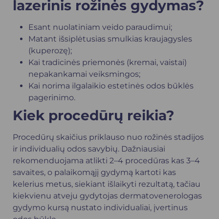
lazerinis rožinės gydymas?
Esant nuolatiniam veido paraudimui;
Matant išsiplėtusias smulkias kraujagysles
(kuperozę);
Kai tradicinės priemonės (kremai, vaistai)
nepakankamai veiksmingos;
Kai norima ilgalaikio estetinės odos būklės
pagerinimo.
Kiek procedūrų reikia?
Procedūrų skaičius priklauso nuo rožinės stadijos
ir individualių odos savybių. Dažniausiai
rekomenduojama atlikti 2–4 procedūras kas 3–4
savaites, o palaikomąjį gydymą kartoti kas
kelerius metus, siekiant išlaikyti rezultatą, tačiau
kiekvienu atveju
gydytojas dermatovenerologas
gydymo kursą nustato individualiai, įvertinus