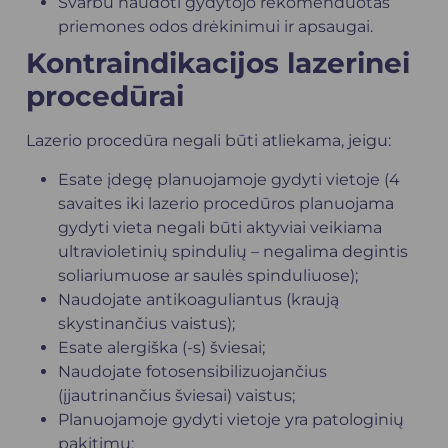
Svarbu naudoti gydytojo rekomenduotas
priemones odos drėkinimui ir apsaugai.
Kontraindikacijos lazerinei
procedūrai
Lazerio procedūra negali būti atliekama, jeigu:
Esate įdegę planuojamoje gydyti vietoje (4
savaites iki lazerio procedūros planuojama
gydyti vieta negali būti aktyviai veikiama
ultravioletinių spindulių – negalima degintis
soliariumuose ar saulės spinduliuose);
Naudojate antikoaguliantus (kraują
skystinančius vaistus);
Esate alergiška (-s) šviesai;
Naudojate fotosensibilizuojančius
(įjautrinančius šviesai) vaistus;
Planuojamoje gydyti vietoje yra patologinių
pakitimų;