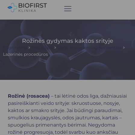
Rožinės gydymas kaktos srityje
Pagrindinis
Paslaugos
Dermatovenerologijos centras
Lazerinės procedūros
Rožinė (rosacea)
– tai lėtinė odos liga, dažniausiai
pasireiškianti veido srityje: skruostuose, nosyje,
kaktos ar smakro srityje. Jai būdingi paraudimai,
smulkios kraujagyslės, odos jautrumas, kartais –
spuogelius primenantys bėrimai. Negydoma
rožinė progresuoja, todėl svarbu kuo anksčiau