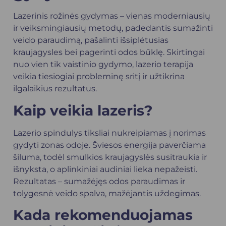
Lazerinis rožinės gydymas – vienas moderniausių
ir veiksmingiausių metodų, padedantis sumažinti
veido paraudimą, pašalinti išsiplėtusias
kraujagysles bei pagerinti odos būklę. Skirtingai
nuo vien tik vaistinio gydymo, lazerio terapija
veikia tiesiogiai probleminę sritį ir užtikrina
ilgalaikius rezultatus.
Kaip veikia lazeris?
Lazerio spindulys tiksliai nukreipiamas į norimas
gydyti zonas odoje. Šviesos energija paverčiama
šiluma, todėl smulkios kraujagyslės susitraukia ir
išnyksta, o aplinkiniai audiniai lieka nepažeisti.
Rezultatas – sumažėjęs odos paraudimas ir
tolygesnė veido spalva, mažėjantis uždegimas.
Kada rekomenduojamas