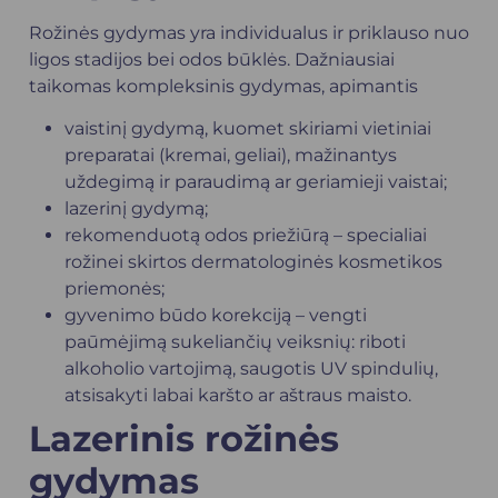
Rožinės gydymas yra individualus ir priklauso nuo
ligos stadijos bei odos būklės. Dažniausiai
taikomas kompleksinis gydymas, apimantis
vaistinį gydymą, kuomet skiriami vietiniai
preparatai (kremai, geliai), mažinantys
uždegimą ir paraudimą ar geriamieji vaistai;
lazerinį gydymą;
rekomenduotą odos priežiūrą – specialiai
rožinei skirtos dermatologinės kosmetikos
priemonės;
gyvenimo būdo korekciją – vengti
paūmėjimą sukeliančių veiksnių: riboti
alkoholio vartojimą, saugotis UV spindulių,
atsisakyti labai karšto ar aštraus maisto.
Lazerinis rožinės
gydymas