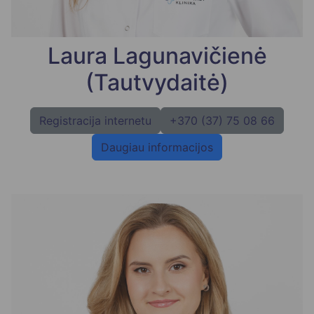
Laura Lagunavičienė
(Tautvydaitė)
Registracija internetu
+370 (37) 75 08 66
Daugiau informacijos