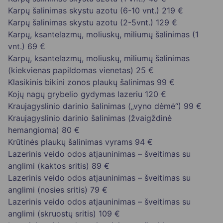
Karpų šalinimas skystu azotu (6-10 vnt.)
219 €
Karpų šalinimas skystu azotu (2-5vnt.)
129 €
Karpų, ksantelazmų, moliuskų, miliumų šalinimas (1
vnt.)
69 €
Karpų, ksantelazmų, moliuskų, miliumų šalinimas
(kiekvienas papildomas vienetas)
25 €
Klasikinis bikini zonos plaukų šalinimas
99 €
Kojų nagų grybelio gydymas lazeriu
120 €
Kraujagyslinio darinio šalinimas („vyno dėmė“)
99 €
Kraujagyslinio darinio šalinimas (žvaigždinė
hemangioma)
80 €
Krūtinės plaukų šalinimas vyrams
94 €
Lazerinis veido odos atjauninimas – šveitimas su
anglimi (kaktos sritis)
89 €
Lazerinis veido odos atjauninimas – šveitimas su
anglimi (nosies sritis)
79 €
Lazerinis veido odos atjauninimas – šveitimas su
anglimi (skruostų sritis)
109 €