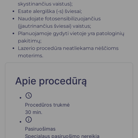
skystinančius vaistus);
Esate alergiška (-s) šviesai;
Naudojate fotosensibilizuojančius
(įjautrinančius šviesai) vaistus;
Planuojamoje gydyti vietoje yra patologinių
pakitimų;
Lazerio procedūra neatliekama nėščioms
moterims.
Apie procedūrą
schedule
Procedūros trukmė
30 min.
info
Pasiruošimas
Specialaus pasiruošimo nereikia