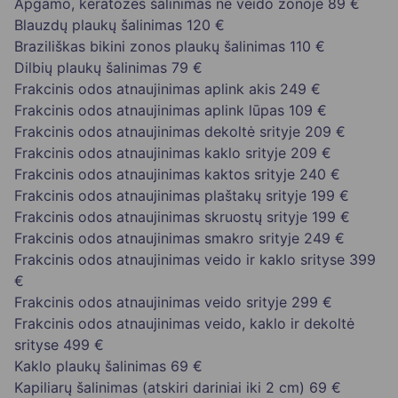
Apgamo, keratozės šalinimas ne veido zonoje
89 €
Blauzdų plaukų šalinimas
120 €
Braziliškas bikini zonos plaukų šalinimas
110 €
Dilbių plaukų šalinimas
79 €
Frakcinis odos atnaujinimas aplink akis
249 €
Frakcinis odos atnaujinimas aplink lūpas
109 €
Frakcinis odos atnaujinimas dekoltė srityje
209 €
Frakcinis odos atnaujinimas kaklo srityje
209 €
Frakcinis odos atnaujinimas kaktos srityje
240 €
Frakcinis odos atnaujinimas plaštakų srityje
199 €
Frakcinis odos atnaujinimas skruostų srityje
199 €
Frakcinis odos atnaujinimas smakro srityje
249 €
Frakcinis odos atnaujinimas veido ir kaklo srityse
399
€
Frakcinis odos atnaujinimas veido srityje
299 €
Frakcinis odos atnaujinimas veido, kaklo ir dekoltė
srityse
499 €
Kaklo plaukų šalinimas
69 €
Kapiliarų šalinimas (atskiri dariniai iki 2 cm)
69 €