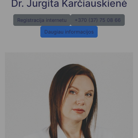
Dr. Jurgita Karčiauskienė
Registracija internetu
+370 (37) 75 08 66
Daugiau informacijos