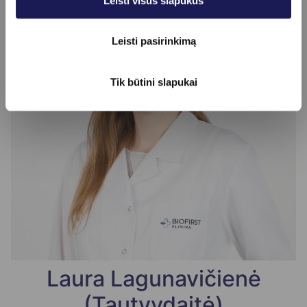
Leisti visus slapukus
Leisti pasirinkimą
Tik būtini slapukai
Laura Lagunavičienė
(Tautvydaitė)