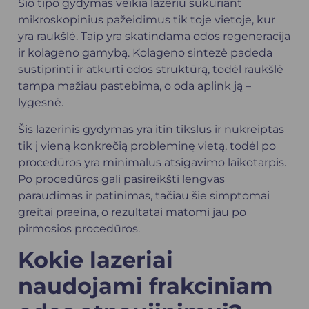
Šio tipo gydymas veikia lazeriu sukuriant
mikroskopinius pažeidimus tik toje vietoje, kur
yra raukšlė. Taip yra skatindama odos regeneracija
ir kolageno gamybą. Kolageno sintezė padeda
sustiprinti ir atkurti odos struktūrą, todėl raukšlė
tampa mažiau pastebima, o oda aplink ją –
lygesnė.
Šis lazerinis gydymas yra itin tikslus ir nukreiptas
tik į vieną konkrečią probleminę vietą, todėl po
procedūros yra minimalus atsigavimo laikotarpis.
Po procedūros gali pasireikšti lengvas
paraudimas ir patinimas, tačiau šie simptomai
greitai praeina, o rezultatai matomi jau po
pirmosios procedūros.
Kokie lazeriai
naudojami frakciniam