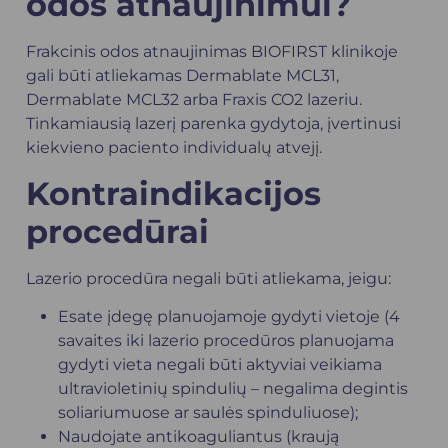
odos atnaujinimui?
Frakcinis odos atnaujinimas BIOFIRST klinikoje
gali būti atliekamas Dermablate MCL31,
Dermablate MCL32 arba Fraxis CO2 lazeriu.
Tinkamiausią lazerį parenka gydytoja, įvertinusi
kiekvieno paciento individualų atvejį.
Kontraindikacijos
procedūrai
Lazerio procedūra negali būti atliekama, jeigu:
Esate įdegę planuojamoje gydyti vietoje (4
savaites iki lazerio procedūros planuojama
gydyti vieta negali būti aktyviai veikiama
ultravioletinių spindulių – negalima degintis
soliariumuose ar saulės spinduliuose);
Naudojate antikoaguliantus (kraują