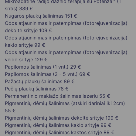
Mikroadatinė radijo dažnio terapija su Potenza™ (1
sritis)
389 €
Nugaros plaukų šalinimas
151 €
Odos atjauninimas ir patempimas (fotorejuvenizacija)
dekoltė srityje
109 €
Odos atjauninimas ir patempimas (fotorejuvenizacija)
kaklo srityje
99 €
Odos atjauninimas ir patempimas (fotorejuvenizacija)
veido srityje
129 €
Papilomos šalinimas (1 vnt.)
29 €
Papilomos šalinimas (2 - 5 vnt.)
69 €
Pažastų plaukų šalinimas
89 €
Pečių plaukų šalinimas
78 €
Permanentinio makiažo šalinimas lazeriu
55 €
Pigmentinių dėmių šalinimas (atskiri dariniai iki 2cm)
55 €
Pigmentinių dėmių šalinimas dekoltė srityje
199 €
Pigmentinių dėmių šalinimas kaklo srityje
99 €
Pigmentinių dėmių šalinimas kaktos srityje
89 €