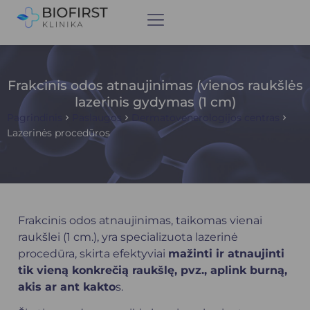
Frakcinis odos atnaujinimas (vienos raukšlės
lazerinis gydymas (1 cm)
Pagrindinis
Paslaugos
Dermatovenerologijos centras
Lazerinės procedūros
Frakcinis odos atnaujinimas, taikomas vienai
raukšlei (1 cm.), yra specializuota lazerinė
procedūra, skirta efektyviai
mažinti ir atnaujinti
tik vieną konkrečią raukšlę, pvz., aplink burną,
akis ar ant kakto
s.