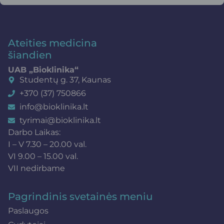
Ateities medicina
šiandien
UAB „Bioklinika“
Studentų g. 37, Kaunas
+370 (37) 750866
info@bioklinika.lt
tyrimai@bioklinika.lt
Darbo Laikas:
I – V 7.30 – 20.00 val.
VI 9.00 – 15.00 val.
VII nedirbame
Pagrindinis svetainės meniu
Paslaugos