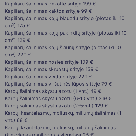
Kapiliarų šalinimas dekoltė srityje
199 €
Kapiliarų šalinimas kaktos srityje
99 €
Kapiliarų šalinimas kojų blauzdų srityje (plotas iki 10
cm²)
175 €
Kapiliarų šalinimas kojų pakinklių srityje (plotas iki 10
cm²)
129 €
Kapiliarų šalinimas kojų šlaunų srityje (plotas iki 10
cm²)
220 €
Kapiliarų šalinimas nosies srityje
109 €
Kapiliarų šalinimas skruostų srityje
159 €
Kapiliarų šalinimas veido srityje
229 €
Kapiliarų šalinimas viršutinės lūpos srityje
79 €
Karpų šalinimas skystu azotu (1 vnt.)
49 €
Karpų šalinimas skystu azotu (6-10 vnt.)
219 €
Karpų šalinimas skystu azotu (2-5vnt.)
129 €
Karpų, ksantelazmų, moliuskų, miliumų šalinimas (1
vnt.)
69 €
Karpų, ksantelazmų, moliuskų, miliumų šalinimas
(kiekvienas papildomas vienetas)
25 €