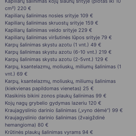
Kapiliarų šalinimas kojų šlaunų srityje (plotas iki 10
cm²)
220 €
Kapiliarų šalinimas nosies srityje
109 €
Kapiliarų šalinimas skruostų srityje
159 €
Kapiliarų šalinimas veido srityje
229 €
Kapiliarų šalinimas viršutinės lūpos srityje
79 €
Karpų šalinimas skystu azotu (1 vnt.)
49 €
Karpų šalinimas skystu azotu (6-10 vnt.)
219 €
Karpų šalinimas skystu azotu (2-5vnt.)
129 €
Karpų, ksantelazmų, moliuskų, miliumų šalinimas (1
vnt.)
69 €
Karpų, ksantelazmų, moliuskų, miliumų šalinimas
(kiekvienas papildomas vienetas)
25 €
Klasikinis bikini zonos plaukų šalinimas
99 €
Kojų nagų grybelio gydymas lazeriu
120 €
Kraujagyslinio darinio šalinimas („vyno dėmė“)
99 €
Kraujagyslinio darinio šalinimas (žvaigždinė
hemangioma)
80 €
Krūtinės plaukų šalinimas vyrams
94 €