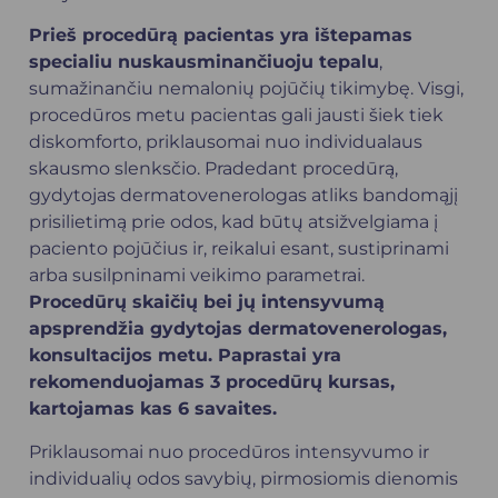
Prieš procedūrą pacientas yra ištepamas
specialiu nuskausminančiuoju tepalu
,
sumažinančiu nemalonių pojūčių tikimybę. Visgi,
procedūros metu pacientas gali jausti šiek tiek
diskomforto, priklausomai nuo individualaus
skausmo slenksčio. Pradedant procedūrą,
gydytojas dermatovenerologas atliks bandomąjį
prisilietimą prie odos, kad būtų atsižvelgiama į
paciento pojūčius ir, reikalui esant, sustiprinami
arba susilpninami veikimo parametrai.
Procedūrų skaičių bei jų intensyvumą
apsprendžia gydytojas dermatovenerologas,
konsultacijos metu. Paprastai yra
rekomenduojamas 3 procedūrų kursas,
kartojamas kas 6 savaites.
Priklausomai nuo procedūros intensyvumo ir
individualių odos savybių, pirmosiomis dienomis