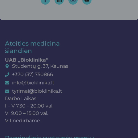
Ateities medicina
šiandien
UAB „Bioklinika“
Studentų g. 37, Kaunas
+370 (37) 750866
info@bioklinika.lt
tyrimai@bioklinika.lt
Darbo Laikas:
I – V 7.30 – 20.00 val.
VI 9.00 – 15.00 val.
VII nedirbame
Pagrindinis svetainės meniu