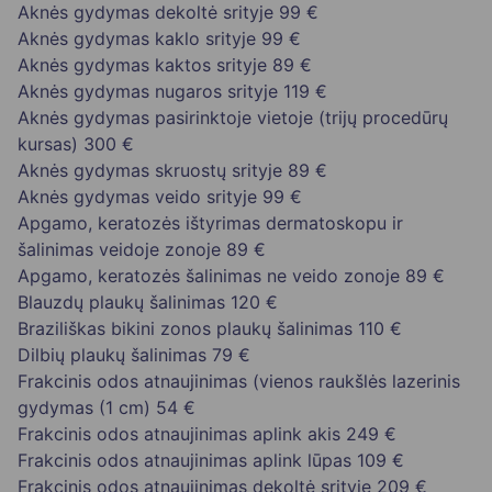
Aknės gydymas dekoltė srityje
99 €
Aknės gydymas kaklo srityje
99 €
Aknės gydymas kaktos srityje
89 €
Aknės gydymas nugaros srityje
119 €
Aknės gydymas pasirinktoje vietoje (trijų procedūrų
kursas)
300 €
Aknės gydymas skruostų srityje
89 €
Aknės gydymas veido srityje
99 €
Apgamo, keratozės ištyrimas dermatoskopu ir
šalinimas veidoje zonoje
89 €
Apgamo, keratozės šalinimas ne veido zonoje
89 €
Blauzdų plaukų šalinimas
120 €
Braziliškas bikini zonos plaukų šalinimas
110 €
Dilbių plaukų šalinimas
79 €
Frakcinis odos atnaujinimas (vienos raukšlės lazerinis
gydymas (1 cm)
54 €
Frakcinis odos atnaujinimas aplink akis
249 €
Frakcinis odos atnaujinimas aplink lūpas
109 €
Frakcinis odos atnaujinimas dekoltė srityje
209 €