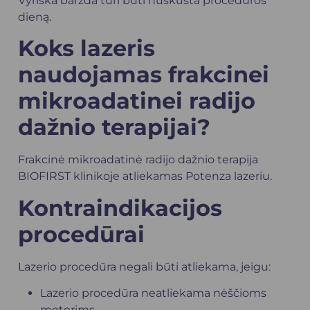
Vyriška barzda turi būti nuskusta procedūros
dieną.
Koks lazeris
naudojamas
frakcinei
mikroadatinei radijo
dažnio terapijai?
Frakcinė mikroadatinė radijo dažnio terapija
BIOFIRST klinikoje atliekamas Potenza lazeriu.
Kontraindikacijos
procedūrai
Lazerio procedūra negali būti atliekama, jeigu:
Lazerio procedūra neatliekama nėščioms
moterims.