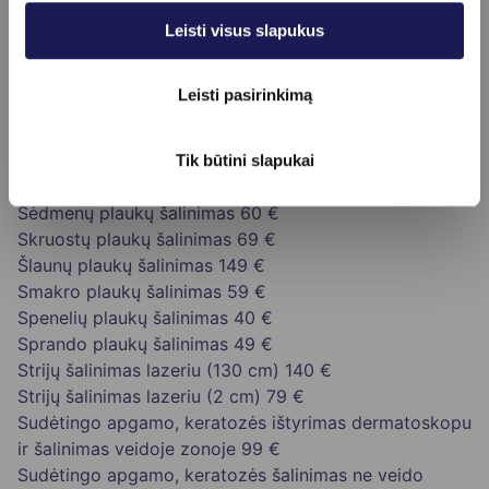
Rankų nagų grybelio gydymas lazeriu
110 €
Riebalinės hiperplazijos šalinimas (1 vnt.)
29 €
Leisti visus slapukus
Riebalinės hiperplazijos šalinimas (2 - 5 vnt.)
69 €
Rožinės gydymas dekoltė srityje
199 €
Leisti pasirinkimą
Rožinės gydymas kaktos srityje
89 €
Rožinės gydymas nosies srityje
109 €
Rožinės gydymas smakro srityje
79 €
Tik būtini slapukai
Rožinės gydymas veido srityje
199 €
Sėdmenų plaukų šalinimas
60 €
Skruostų plaukų šalinimas
69 €
Šlaunų plaukų šalinimas
149 €
Smakro plaukų šalinimas
59 €
Spenelių plaukų šalinimas
40 €
Sprando plaukų šalinimas
49 €
Strijų šalinimas lazeriu (130 cm)
140 €
Strijų šalinimas lazeriu (2 cm)
79 €
Sudėtingo apgamo, keratozės ištyrimas dermatoskopu
ir šalinimas veidoje zonoje
99 €
Sudėtingo apgamo, keratozės šalinimas ne veido