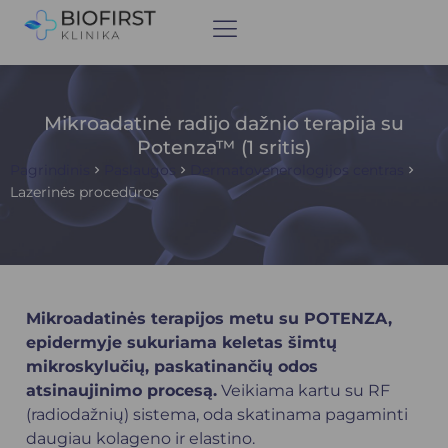
Mikroadatinė radijo dažnio terapija su
Potenza™ (1 sritis)
Pagrindinis
Paslaugos
Dermatovenerologijos centras
Lazerinės procedūros
Mikroadatinės terapijos metu su POTENZA,
epidermyje sukuriama keletas šimtų
mikroskylučių, paskatinančių odos
atsinaujinimo procesą.
Veikiama kartu su RF
(radiodažnių) sistema, oda skatinama pagaminti
daugiau kolageno ir elastino.