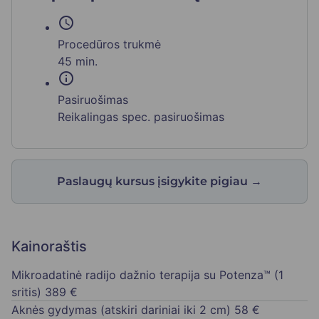
schedule
Procedūros trukmė
45 min.
info
Pasiruošimas
Reikalingas spec. pasiruošimas
Paslaugų kursus įsigykite pigiau
→
Kainoraštis
Mikroadatinė radijo dažnio terapija su Potenza™ (1
sritis)
389 €
Aknės gydymas (atskiri dariniai iki 2 cm)
58 €