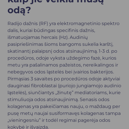
odą?
Radijo dažnis (RF) yra elektromagnetinio spektro
dalis, kuriai būdingas specifinis dažnis,
išmatuojamas hercais (Hz). Audinių
pasipriešinimas šioms bangoms sukelia karštį,
skatinantį palaipsnį odos atsinaujinimą. 1-3 d. po
procedūros, odoje vyksta uždegimo fazė, kurios
metu yra pašalinamos pažeistos, nereikalingos ir
nebegyvos odos ląstelės bei įvairios bakterijos.
Pirmąsias 3 savaites po procedūros odoje aktyviai
dauginasi fibroblastai (puriojo jungiamojo audinio
ląstelės), siunčiantys „žinutę” mediatoriams, kurie
stimuliuoja odos atsinaujinimą. Senasis odos
kolagenas yra pakeičiamas nauju, o maždaug per
pusę metų naujai susiformavęs kolagenas tampa
„vieningesniu” ir todėl regimai pagerėja odos
kokybė ir išvaizda.