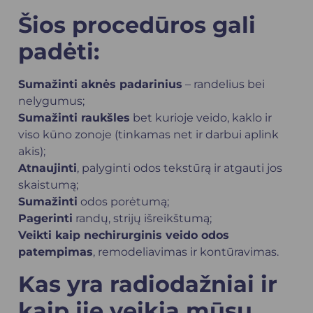
Šios procedūros gali
padėti:
Sumažinti aknės padarinius
– randelius bei
nelygumus;
Sumažinti raukšles
bet kurioje veido, kaklo ir
viso kūno zonoje (tinkamas net ir darbui aplink
akis);
Atnaujinti
, palyginti odos tekstūrą ir atgauti jos
skaistumą;
Sumažinti
odos porėtumą;
Pagerinti
randų, strijų išreikštumą;
Veikti kaip nechirurginis veido odos
patempimas
, remodeliavimas ir kontūravimas.
Kas yra radiodažniai ir
kaip jie veikia mūsų