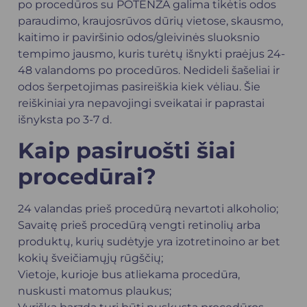
po procedūros su POTENZA galima tikėtis odos
paraudimo, kraujosrūvos dūrių vietose, skausmo,
kaitimo ir paviršinio odos/gleivinės sluoksnio
tempimo jausmo, kuris turėtų išnykti praėjus 24-
48 valandoms po procedūros. Nedideli šašeliai ir
odos šerpetojimas pasireiškia kiek vėliau. Šie
reiškiniai yra nepavojingi sveikatai ir paprastai
išnyksta po 3-7 d.
Kaip pasiruošti šiai
procedūrai?
24 valandas prieš procedūrą nevartoti alkoholio;
Savaitę prieš procedūrą vengti retinolių arba
produktų, kurių sudėtyje yra izotretinoino ar bet
kokių šveičiamųjų rūgščių;
Vietoje, kurioje bus atliekama procedūra,
nuskusti matomus plaukus;