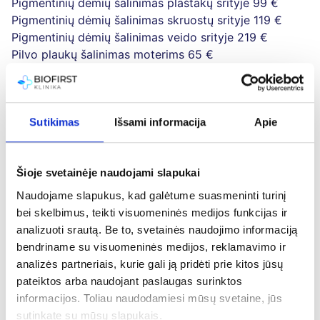
Pigmentinių dėmių šalinimas plaštakų srityje
99 €
Pigmentinių dėmių šalinimas skruostų srityje
119 €
Pigmentinių dėmių šalinimas veido srityje
219 €
Pilvo plaukų šalinimas moterims
65 €
Pilvo plaukų šalinimas vyrams
80 €
Plaštakų plaukų šalinimas
45 €
Randų šalinimas lazeriu (1cm)
79 €
Randų šalinimas lazeriu (2 cm)
99 €
Sutikimas
Išsami informacija
Apie
Rankų nagų grybelio gydymas lazeriu
110 €
Riebalinės hiperplazijos šalinimas (1 vnt.)
29 €
Šioje svetainėje naudojami slapukai
Riebalinės hiperplazijos šalinimas (2 - 5 vnt.)
69 €
Rožinės gydymas dekoltė srityje
199 €
Naudojame slapukus, kad galėtume suasmeninti turinį
Rožinės gydymas kaktos srityje
89 €
bei skelbimus, teikti visuomeninės medijos funkcijas ir
Rožinės gydymas nosies srityje
109 €
analizuoti srautą. Be to, svetainės naudojimo informaciją
Rožinės gydymas smakro srityje
79 €
bendriname su visuomeninės medijos, reklamavimo ir
Rožinės gydymas veido srityje
199 €
analizės partneriais, kurie gali ją pridėti prie kitos jūsų
Sėdmenų plaukų šalinimas
60 €
pateiktos arba naudojant paslaugas surinktos
Skruostų plaukų šalinimas
69 €
informacijos. Toliau naudodamiesi mūsų svetaine, jūs
Šlaunų plaukų šalinimas
149 €
sutinkate su mūsų slapukais.