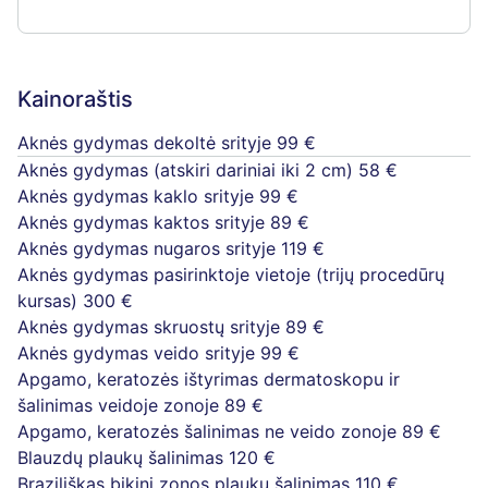
Kainoraštis
Aknės gydymas dekoltė srityje
99 €
Aknės gydymas (atskiri dariniai iki 2 cm)
58 €
Aknės gydymas kaklo srityje
99 €
Aknės gydymas kaktos srityje
89 €
Aknės gydymas nugaros srityje
119 €
Aknės gydymas pasirinktoje vietoje (trijų procedūrų
kursas)
300 €
Aknės gydymas skruostų srityje
89 €
Aknės gydymas veido srityje
99 €
Apgamo, keratozės ištyrimas dermatoskopu ir
šalinimas veidoje zonoje
89 €
Apgamo, keratozės šalinimas ne veido zonoje
89 €
Blauzdų plaukų šalinimas
120 €
Braziliškas bikini zonos plaukų šalinimas
110 €