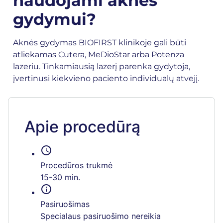
naudojami aknės
gydymui?
Aknės gydymas BIOFIRST klinikoje gali būti
atliekamas Cutera, MeDioStar arba Potenza
lazeriu. Tinkamiausią lazerį parenka gydytoja,
įvertinusi kiekvieno paciento individualų atvejį.
Apie procedūrą
schedule
Procedūros trukmė
15-30 min.
info
Pasiruošimas
Specialaus pasiruošimo nereikia