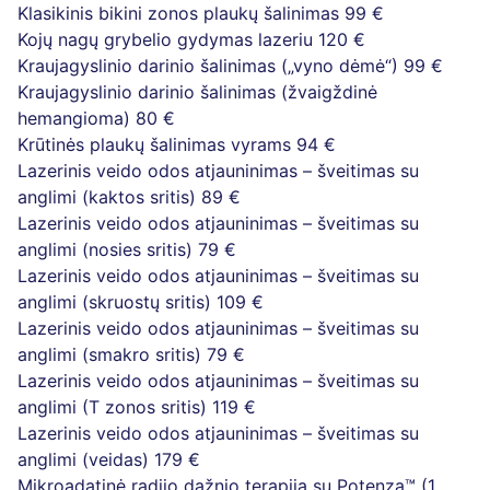
Klasikinis bikini zonos plaukų šalinimas
99 €
Kojų nagų grybelio gydymas lazeriu
120 €
Kraujagyslinio darinio šalinimas („vyno dėmė“)
99 €
Kraujagyslinio darinio šalinimas (žvaigždinė
hemangioma)
80 €
Krūtinės plaukų šalinimas vyrams
94 €
Lazerinis veido odos atjauninimas – šveitimas su
anglimi (kaktos sritis)
89 €
Lazerinis veido odos atjauninimas – šveitimas su
anglimi (nosies sritis)
79 €
Lazerinis veido odos atjauninimas – šveitimas su
anglimi (skruostų sritis)
109 €
Lazerinis veido odos atjauninimas – šveitimas su
anglimi (smakro sritis)
79 €
Lazerinis veido odos atjauninimas – šveitimas su
anglimi (T zonos sritis)
119 €
Lazerinis veido odos atjauninimas – šveitimas su
anglimi (veidas)
179 €
Mikroadatinė radijo dažnio terapija su Potenza™ (1