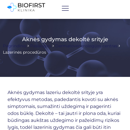
Aknės gydymas dekoltė srityje
Pagrindinis
Paslaugos
Dermatovenerologijos centras
Lazerinės procedūros
Aknės gydymas lazeriu dekoltė srityje yra
efektyvus metodas, padedantis kovoti su aknės
simptomais, sumažinti uždegimą ir pagerinti
odos būklę. Dekoltė – tai jautri ir plona oda, kuriai
būdingas aukštas uždegimo ir pažeidimų rizikos
lygis, todėl lazerinis gydymas čia gali būti itin