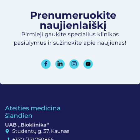
Prenumeruokite
naujienlaiškį​
Pirmieji gaukite specialius klinikos
pasiūlymus ir sužinokite apie naujienas!
Ateities medicina
šiandien
UAB „Bioklinika“
Studentų g. 37, Kaunas
+370 (37) 750866