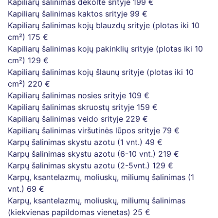
Kapiliarų šalinimas dekoltė srityje
199 €
Kapiliarų šalinimas kaktos srityje
99 €
Kapiliarų šalinimas kojų blauzdų srityje (plotas iki 10
cm²)
175 €
Kapiliarų šalinimas kojų pakinklių srityje (plotas iki 10
cm²)
129 €
Kapiliarų šalinimas kojų šlaunų srityje (plotas iki 10
cm²)
220 €
Kapiliarų šalinimas nosies srityje
109 €
Kapiliarų šalinimas skruostų srityje
159 €
Kapiliarų šalinimas veido srityje
229 €
Kapiliarų šalinimas viršutinės lūpos srityje
79 €
Karpų šalinimas skystu azotu (1 vnt.)
49 €
Karpų šalinimas skystu azotu (6-10 vnt.)
219 €
Karpų šalinimas skystu azotu (2-5vnt.)
129 €
Karpų, ksantelazmų, moliuskų, miliumų šalinimas (1
vnt.)
69 €
Karpų, ksantelazmų, moliuskų, miliumų šalinimas
(kiekvienas papildomas vienetas)
25 €