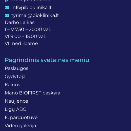
info@bioklinika.lt
tyrimai@bioklinika.lt
Darbo Laikas:
I – V 7.30 – 20.00 val.
VI 9.00 – 15.00 val.
VII nedirbame
Pagrindinis svetainės meniu
Paslaugos
Gydytojai
Kainos
Mano BIOFIRST paskyra
Naujienos
Ligų ABC
E. parduotuvė
Video galerija