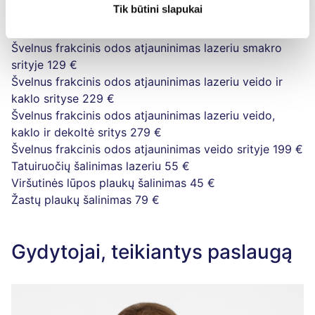
Tik būtini slapukai
Švelnus frakcinis odos atjauninimas lazeriu skruostų
srityje
139 €
Švelnus frakcinis odos atjauninimas lazeriu smakro
srityje
129 €
Švelnus frakcinis odos atjauninimas lazeriu veido ir
kaklo srityse
229 €
Švelnus frakcinis odos atjauninimas lazeriu veido,
kaklo ir dekoltė sritys
279 €
Švelnus frakcinis odos atjauninimas veido srityje
199 €
Tatuiruočių šalinimas lazeriu
55 €
Viršutinės lūpos plaukų šalinimas
45 €
Žastų plaukų šalinimas
79 €
Gydytojai, teikiantys paslaugą