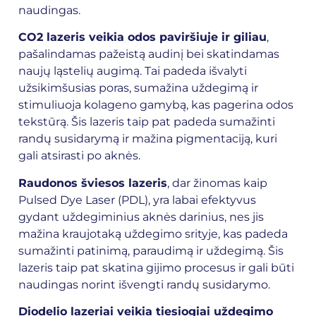
naudingas.
CO2 lazeris veikia odos paviršiuje ir giliau
,
pašalindamas pažeistą audinį bei skatindamas
naujų ląstelių augimą. Tai padeda išvalyti
užsikimšusias poras, sumažina uždegimą ir
stimuliuoja kolageno gamybą, kas pagerina odos
tekstūrą. Šis lazeris taip pat padeda sumažinti
randų susidarymą ir mažina pigmentaciją, kuri
gali atsirasti po aknės.
Raudonos šviesos lazeris
, dar žinomas kaip
Pulsed Dye Laser (PDL), yra labai efektyvus
gydant uždegiminius aknės darinius, nes jis
mažina kraujotaką uždegimo srityje, kas padeda
sumažinti patinimą, paraudimą ir uždegimą. Šis
lazeris taip pat skatina gijimo procesus ir gali būti
naudingas norint išvengti randų susidarymo.
Diodelio lazeriai veikia tiesiogiai uždegimo