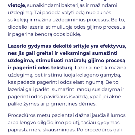
vietoje
, sunaikindami bakterijas ir mažindami
uždegimą. Tai padeda valyti odą nuo aknės
sukėlėjų ir mažina uždegiminius procesus. Be to,
diodelio lazeriai stimuliuoja odos gijimo procesus
ir pagerina bendrą odos būklę.
Lazerio gydymas dekoltė srityje yra efektyvus,
nes jis gali greitai ir veiksmingai sumažinti
uždegimą, stimuliuoti natūralų gijimo procesą
ir pagerinti odos tekstūrą
. Lazeriai ne tik mažina
uždegimą, bet ir stimuliuoja kolageno gamybą,
kas padeda pagerinti odos elastingumą. Be to,
lazeriai gali padėti sumažinti randų susidarymą ir
pagerinti odos paviršiaus išvaizdą, ypač jei aknė
paliko žymes ar pigmentines dėmes.
Procedūros metu pacientai dažnai jaučia šilumos
arba lengvo dilgčiojimo pojūtį, tačiau gydymas
paprastai nėra skausmingas. Po procedūros gali