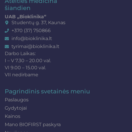
Ateities medicina
šiandien
UAB „Bioklinika“
Studentų g. 37, Kaunas
+370 (37) 750866
info@bioklinika.lt
tyrimai@bioklinika.lt
Darbo Laikas:
I – V 7.30 – 20.00 val.
VI 9.00 – 15.00 val.
VII nedirbame
Pagrindinis svetainės meniu
Paslaugos
Gydytojai
Kainos
Mano BIOFIRST paskyra