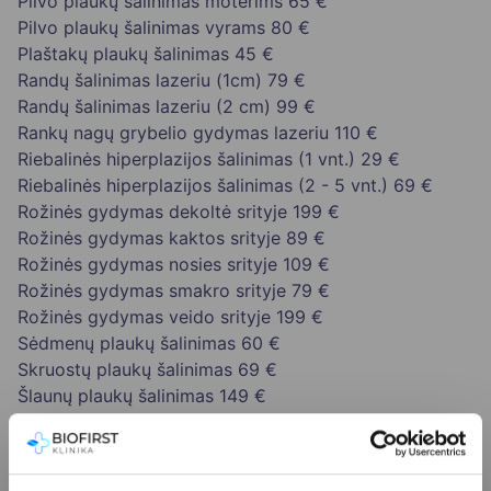
Pilvo plaukų šalinimas moterims
65 €
Pilvo plaukų šalinimas vyrams
80 €
Plaštakų plaukų šalinimas
45 €
Randų šalinimas lazeriu (1cm)
79 €
Randų šalinimas lazeriu (2 cm)
99 €
Rankų nagų grybelio gydymas lazeriu
110 €
Riebalinės hiperplazijos šalinimas (1 vnt.)
29 €
Riebalinės hiperplazijos šalinimas (2 - 5 vnt.)
69 €
Rožinės gydymas dekoltė srityje
199 €
Rožinės gydymas kaktos srityje
89 €
Rožinės gydymas nosies srityje
109 €
Rožinės gydymas smakro srityje
79 €
Rožinės gydymas veido srityje
199 €
Sėdmenų plaukų šalinimas
60 €
Skruostų plaukų šalinimas
69 €
Šlaunų plaukų šalinimas
149 €
Smakro plaukų šalinimas
59 €
Spenelių plaukų šalinimas
40 €
Sprando plaukų šalinimas
49 €