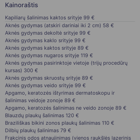
Kainoraštis
Kapiliarų šalinimas kaktos srityje
99 €
Aknės gydymas (atskiri dariniai iki 2 cm)
58 €
Aknės gydymas dekoltė srityje
99 €
Aknės gydymas kaklo srityje
99 €
Aknės gydymas kaktos srityje
89 €
Aknės gydymas nugaros srityje
119 €
Aknės gydymas pasirinktoje vietoje (trijų procedūrų
kursas)
300 €
Aknės gydymas skruostų srityje
89 €
Aknės gydymas veido srityje
99 €
Apgamo, keratozės ištyrimas dermatoskopu ir
šalinimas veidoje zonoje
89 €
Apgamo, keratozės šalinimas ne veido zonoje
89 €
Blauzdų plaukų šalinimas
120 €
Braziliškas bikini zonos plaukų šalinimas
110 €
Dilbių plaukų šalinimas
79 €
Frakcinis odos atnaujinimas (vienos raukšlės lazerinis