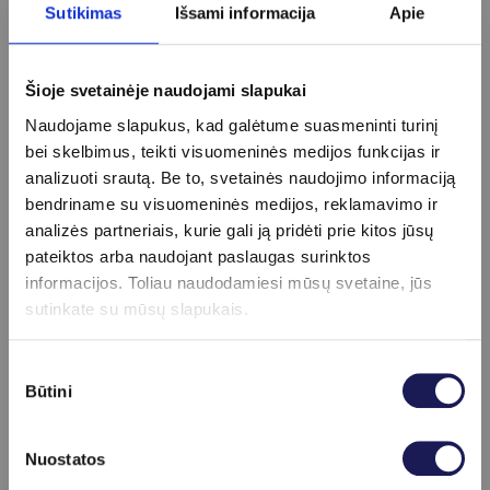
Strijų šalinimas lazeriu (130 cm)
140 €
Sutikimas
Išsami informacija
Apie
Strijų šalinimas lazeriu (2 cm)
79 €
Sudėtingo apgamo, keratozės ištyrimas dermatoskopu
ir šalinimas veidoje zonoje
99 €
Šioje svetainėje naudojami slapukai
Sudėtingo apgamo, keratozės šalinimas ne veido
Naudojame slapukus, kad galėtume suasmeninti turinį
zonoje
99 €
bei skelbimus, teikti visuomeninės medijos funkcijas ir
Švelnus frakcinis odos atjauninimas lazeriu aplink akis
analizuoti srautą. Be to, svetainės naudojimo informaciją
129 €
bendriname su visuomeninės medijos, reklamavimo ir
Švelnus frakcinis odos atjauninimas lazeriu aplink
analizės partneriais, kurie gali ją pridėti prie kitos jūsų
lūpas
99 €
pateiktos arba naudojant paslaugas surinktos
Švelnus frakcinis odos atjauninimas lazeriu dekoltė
informacijos. Toliau naudodamiesi mūsų svetaine, jūs
srityje
139 €
sutinkate su mūsų slapukais.
Švelnus frakcinis odos atjauninimas lazeriu kaklo
srityje
129 €
Sutikimo
Švelnus frakcinis odos atjauninimas lazeriu plaštakų
Būtini
pasirinkimas
srityje
139 €
Švelnus frakcinis odos atjauninimas lazeriu skruostų
srityje
139 €
Nuostatos
Švelnus frakcinis odos atjauninimas lazeriu smakro