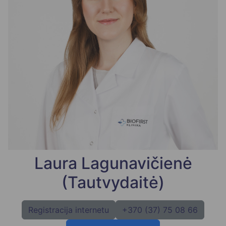
Laura Lagunavičienė
(Tautvydaitė)
Registracija internetu
+370 (37) 75 08 66