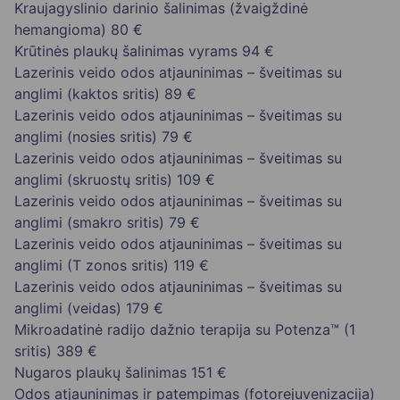
Kraujagyslinio darinio šalinimas (žvaigždinė
hemangioma)
80 €
Krūtinės plaukų šalinimas vyrams
94 €
Lazerinis veido odos atjauninimas – šveitimas su
anglimi (kaktos sritis)
89 €
Lazerinis veido odos atjauninimas – šveitimas su
anglimi (nosies sritis)
79 €
Lazerinis veido odos atjauninimas – šveitimas su
anglimi (skruostų sritis)
109 €
Lazerinis veido odos atjauninimas – šveitimas su
anglimi (smakro sritis)
79 €
Lazerinis veido odos atjauninimas – šveitimas su
anglimi (T zonos sritis)
119 €
Lazerinis veido odos atjauninimas – šveitimas su
anglimi (veidas)
179 €
Mikroadatinė radijo dažnio terapija su Potenza™ (1
sritis)
389 €
Nugaros plaukų šalinimas
151 €
Odos atjauninimas ir patempimas (fotorejuvenizacija)