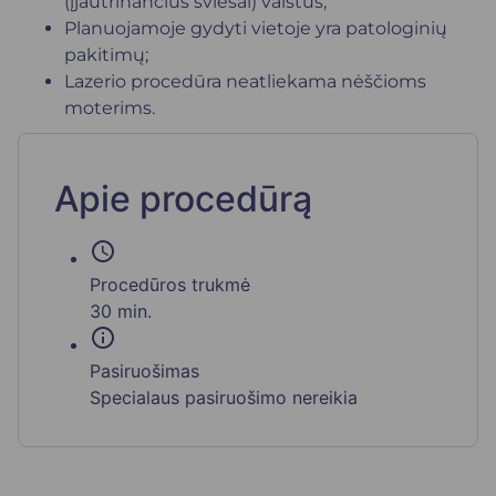
(įjautrinančius šviesai) vaistus;
Planuojamoje gydyti vietoje yra patologinių
pakitimų;
Lazerio procedūra neatliekama nėščioms
moterims.
Apie procedūrą
schedule
Procedūros trukmė
30 min.
info
Pasiruošimas
Specialaus pasiruošimo nereikia