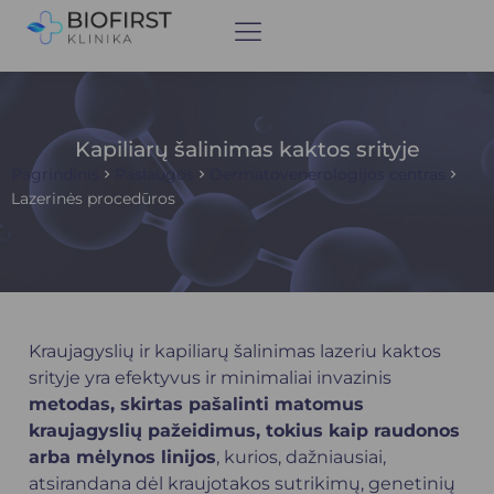
Kapiliarų šalinimas kaktos srityje
Pagrindinis
Paslaugos
Dermatovenerologijos centras
Lazerinės procedūros
Kraujagyslių ir kapiliarų šalinimas lazeriu kaktos
srityje yra efektyvus ir minimaliai invazinis
metodas, skirtas pašalinti matomus
kraujagyslių pažeidimus, tokius kaip raudonos
arba mėlynos linijos
, kurios, dažniausiai,
atsirandana dėl kraujotakos sutrikimų, genetinių