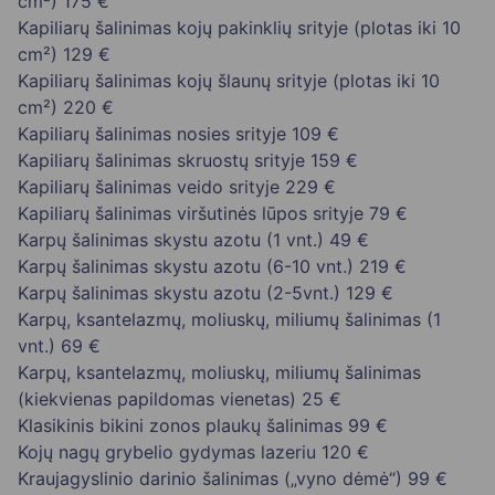
cm²)
175 €
Kapiliarų šalinimas kojų pakinklių srityje (plotas iki 10
cm²)
129 €
Kapiliarų šalinimas kojų šlaunų srityje (plotas iki 10
cm²)
220 €
Kapiliarų šalinimas nosies srityje
109 €
Kapiliarų šalinimas skruostų srityje
159 €
Kapiliarų šalinimas veido srityje
229 €
Kapiliarų šalinimas viršutinės lūpos srityje
79 €
Karpų šalinimas skystu azotu (1 vnt.)
49 €
Karpų šalinimas skystu azotu (6-10 vnt.)
219 €
Karpų šalinimas skystu azotu (2-5vnt.)
129 €
Karpų, ksantelazmų, moliuskų, miliumų šalinimas (1
vnt.)
69 €
Karpų, ksantelazmų, moliuskų, miliumų šalinimas
(kiekvienas papildomas vienetas)
25 €
Klasikinis bikini zonos plaukų šalinimas
99 €
Kojų nagų grybelio gydymas lazeriu
120 €
Kraujagyslinio darinio šalinimas („vyno dėmė“)
99 €