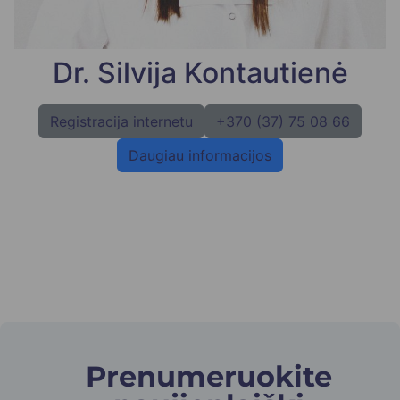
Dr. Silvija Kontautienė
Registracija internetu
+370 (37) 75 08 66
Daugiau informacijos
Prenumeruokite