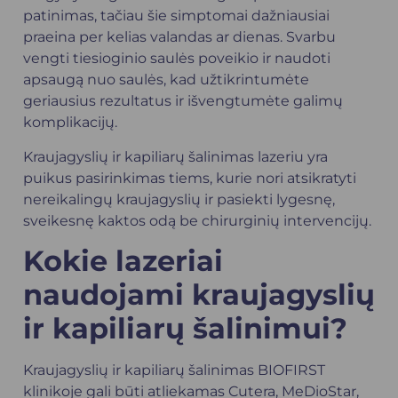
patinimas, tačiau šie simptomai dažniausiai
praeina per kelias valandas ar dienas. Svarbu
vengti tiesioginio saulės poveikio ir naudoti
apsaugą nuo saulės, kad užtikrintumėte
geriausius rezultatus ir išvengtumėte galimų
komplikacijų.
Kraujagyslių ir kapiliarų šalinimas lazeriu yra
puikus pasirinkimas tiems, kurie nori atsikratyti
nereikalingų kraujagyslių ir pasiekti lygesnę,
sveikesnę kaktos odą be chirurginių intervencijų.
Kokie lazeriai
naudojami kraujagyslių
ir kapiliarų šalinimui?
Kraujagyslių ir kapiliarų šalinimas BIOFIRST
klinikoje gali būti atliekamas Cutera, MeDioStar,