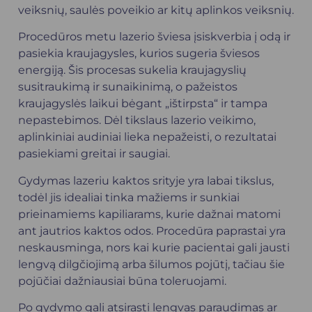
veiksnių, saulės poveikio ar kitų aplinkos veiksnių.
Procedūros metu lazerio šviesa įsiskverbia į odą ir
pasiekia kraujagysles, kurios sugeria šviesos
energiją. Šis procesas sukelia kraujagyslių
susitraukimą ir sunaikinimą, o pažeistos
kraujagyslės laikui bėgant „ištirpsta“ ir tampa
nepastebimos. Dėl tikslaus lazerio veikimo,
aplinkiniai audiniai lieka nepažeisti, o rezultatai
pasiekiami greitai ir saugiai.
Gydymas lazeriu kaktos srityje yra labai tikslus,
todėl jis idealiai tinka mažiems ir sunkiai
prieinamiems kapiliarams, kurie dažnai matomi
ant jautrios kaktos odos. Procedūra paprastai yra
neskausminga, nors kai kurie pacientai gali jausti
lengvą dilgčiojimą arba šilumos pojūtį, tačiau šie
pojūčiai dažniausiai būna toleruojami.
Po gydymo gali atsirasti lengvas paraudimas ar