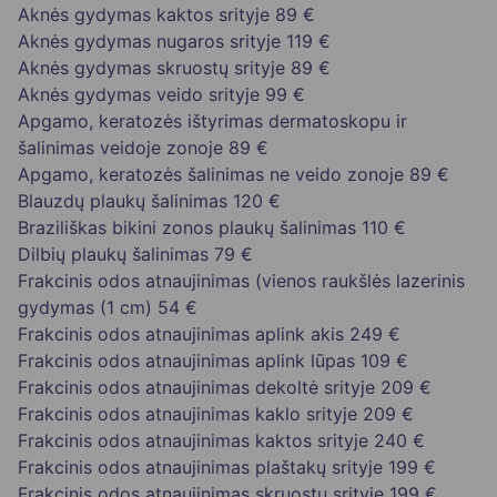
Aknės gydymas kaktos srityje
89 €
Aknės gydymas nugaros srityje
119 €
Aknės gydymas skruostų srityje
89 €
Aknės gydymas veido srityje
99 €
Apgamo, keratozės ištyrimas dermatoskopu ir
šalinimas veidoje zonoje
89 €
Apgamo, keratozės šalinimas ne veido zonoje
89 €
Blauzdų plaukų šalinimas
120 €
Braziliškas bikini zonos plaukų šalinimas
110 €
Dilbių plaukų šalinimas
79 €
Frakcinis odos atnaujinimas (vienos raukšlės lazerinis
gydymas (1 cm)
54 €
Frakcinis odos atnaujinimas aplink akis
249 €
Frakcinis odos atnaujinimas aplink lūpas
109 €
Frakcinis odos atnaujinimas dekoltė srityje
209 €
Frakcinis odos atnaujinimas kaklo srityje
209 €
Frakcinis odos atnaujinimas kaktos srityje
240 €
Frakcinis odos atnaujinimas plaštakų srityje
199 €
Frakcinis odos atnaujinimas skruostų srityje
199 €