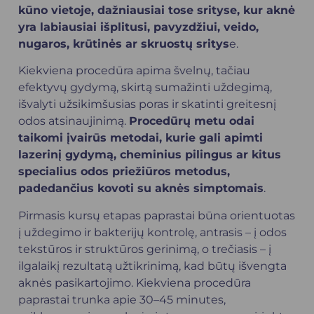
kūno vietoje, dažniausiai tose srityse, kur aknė
yra labiausiai išplitusi, pavyzdžiui, veido,
nugaros, krūtinės ar skruostų sritys
e.
Kiekviena procedūra apima švelnų, tačiau
efektyvų gydymą, skirtą sumažinti uždegimą,
išvalyti užsikimšusias poras ir skatinti greitesnį
odos atsinaujinimą.
Procedūrų metu odai
taikomi įvairūs metodai, kurie gali apimti
lazerinį gydymą, cheminius pilingus ar kitus
specialius odos priežiūros metodus,
padedančius kovoti su aknės simptomais
.
Pirmasis kursų etapas paprastai būna orientuotas
į uždegimo ir bakterijų kontrolę, antrasis – į odos
tekstūros ir struktūros gerinimą, o trečiasis – į
ilgalaikį rezultatą užtikrinimą, kad būtų išvengta
aknės pasikartojimo. Kiekviena procedūra
paprastai trunka apie 30–45 minutes,