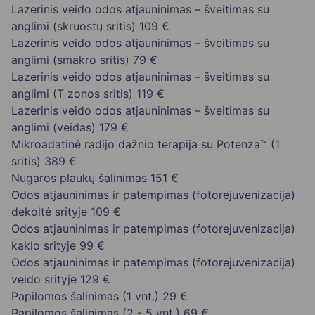
Lazerinis veido odos atjauninimas – šveitimas su
anglimi (skruostų sritis)
109 €
Lazerinis veido odos atjauninimas – šveitimas su
anglimi (smakro sritis)
79 €
Lazerinis veido odos atjauninimas – šveitimas su
anglimi (T zonos sritis)
119 €
Lazerinis veido odos atjauninimas – šveitimas su
anglimi (veidas)
179 €
Mikroadatinė radijo dažnio terapija su Potenza™ (1
sritis)
389 €
Nugaros plaukų šalinimas
151 €
Odos atjauninimas ir patempimas (fotorejuvenizacija)
dekoltė srityje
109 €
Odos atjauninimas ir patempimas (fotorejuvenizacija)
kaklo srityje
99 €
Odos atjauninimas ir patempimas (fotorejuvenizacija)
veido srityje
129 €
Papilomos šalinimas (1 vnt.)
29 €
Papilomos šalinimas (2 - 5 vnt.)
69 €