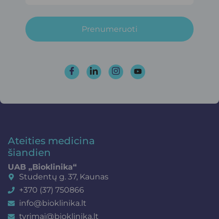
Prenumeruoti
Ateities medicina
šiandien
UAB „Bioklinika“
Studentų g. 37, Kaunas
+370 (37) 750866
info@bioklinika.lt
tyrimai@bioklinika.lt