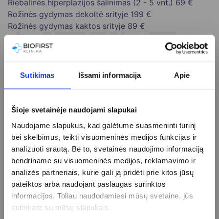
Riebalinės hiperplazijos šalinimas (2 - 5 vnt.)
69 €
Rožinės gydymas dekoltė srityje
199 €
Rožinės gydymas kaktos srityje
89 €
Rožinės gydymas nosies srityje
109 €
Rožinės gydymas smakro srityje
79 €
Rožinės gydymas veido srityje
199 €
Sėdmenų plaukų šalinimas
60 €
Sutikimas
Išsami informacija
Apie
Skruostų plaukų šalinimas
69 €
Šlaunų plaukų šalinimas
149 €
Smakro plaukų šalinimas
59 €
Šioje svetainėje naudojami slapukai
Spenelių plaukų šalinimas
40 €
Naudojame slapukus, kad galėtume suasmeninti turinį
Sprando plaukų šalinimas
49 €
bei skelbimus, teikti visuomeninės medijos funkcijas ir
Strijų šalinimas lazeriu (130 cm)
140 €
analizuoti srautą. Be to, svetainės naudojimo informaciją
Strijų šalinimas lazeriu (2 cm)
79 €
bendriname su visuomeninės medijos, reklamavimo ir
Sudėtingo apgamo, keratozės ištyrimas dermatoskopu
analizės partneriais, kurie gali ją pridėti prie kitos jūsų
ir šalinimas veidoje zonoje
99 €
pateiktos arba naudojant paslaugas surinktos
Sudėtingo apgamo, keratozės šalinimas ne veido
informacijos. Toliau naudodamiesi mūsų svetaine, jūs
zonoje
99 €
sutinkate su mūsų slapukais.
Švelnus frakcinis odos atjauninimas lazeriu aplink akis