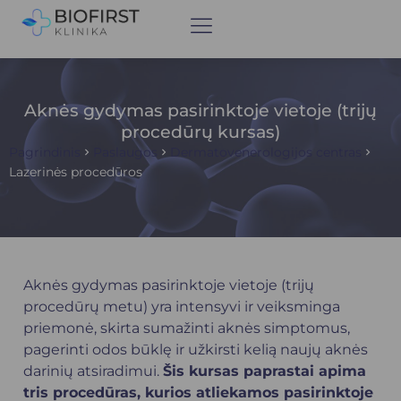
Aknės gydymas pasirinktoje vietoje (trijų
procedūrų kursas)
Pagrindinis
Paslaugos
Dermatovenerologijos centras
Lazerinės procedūros
Aknės gydymas pasirinktoje vietoje (trijų
procedūrų metu) yra intensyvi ir veiksminga
priemonė, skirta sumažinti aknės simptomus,
pagerinti odos būklę ir užkirsti kelią naujų aknės
darinių atsiradimui.
Šis kursas paprastai apima
tris procedūras, kurios atliekamos pasirinktoje