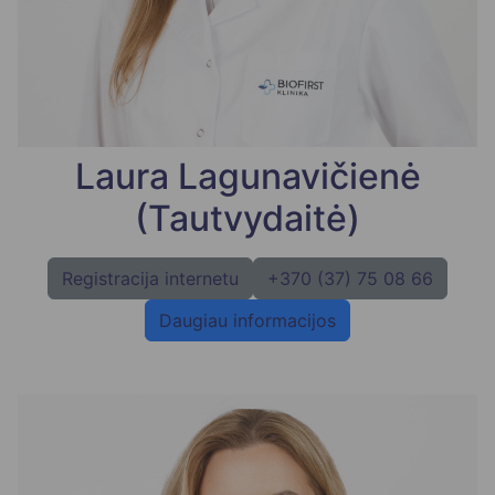
Laura Lagunavičienė
(Tautvydaitė)
Registracija internetu
+370 (37) 75 08 66
Daugiau informacijos