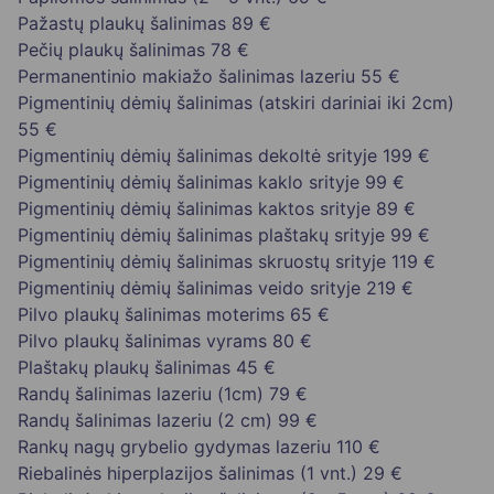
Pažastų plaukų šalinimas
89 €
Pečių plaukų šalinimas
78 €
Permanentinio makiažo šalinimas lazeriu
55 €
Pigmentinių dėmių šalinimas (atskiri dariniai iki 2cm)
55 €
Pigmentinių dėmių šalinimas dekoltė srityje
199 €
Pigmentinių dėmių šalinimas kaklo srityje
99 €
Pigmentinių dėmių šalinimas kaktos srityje
89 €
Pigmentinių dėmių šalinimas plaštakų srityje
99 €
Pigmentinių dėmių šalinimas skruostų srityje
119 €
Pigmentinių dėmių šalinimas veido srityje
219 €
Pilvo plaukų šalinimas moterims
65 €
Pilvo plaukų šalinimas vyrams
80 €
Plaštakų plaukų šalinimas
45 €
Randų šalinimas lazeriu (1cm)
79 €
Randų šalinimas lazeriu (2 cm)
99 €
Rankų nagų grybelio gydymas lazeriu
110 €
Riebalinės hiperplazijos šalinimas (1 vnt.)
29 €