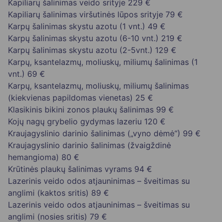
Kapiliarų šalinimas veido srityje
229 €
Kapiliarų šalinimas viršutinės lūpos srityje
79 €
Karpų šalinimas skystu azotu (1 vnt.)
49 €
Karpų šalinimas skystu azotu (6-10 vnt.)
219 €
Karpų šalinimas skystu azotu (2-5vnt.)
129 €
Karpų, ksantelazmų, moliuskų, miliumų šalinimas (1
vnt.)
69 €
Karpų, ksantelazmų, moliuskų, miliumų šalinimas
(kiekvienas papildomas vienetas)
25 €
Klasikinis bikini zonos plaukų šalinimas
99 €
Kojų nagų grybelio gydymas lazeriu
120 €
Kraujagyslinio darinio šalinimas („vyno dėmė“)
99 €
Kraujagyslinio darinio šalinimas (žvaigždinė
hemangioma)
80 €
Krūtinės plaukų šalinimas vyrams
94 €
Lazerinis veido odos atjauninimas – šveitimas su
anglimi (kaktos sritis)
89 €
Lazerinis veido odos atjauninimas – šveitimas su
anglimi (nosies sritis)
79 €