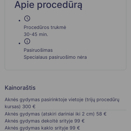
Apie procedūrą
schedule
Procedūros trukmė
30-45 min.
info
Pasiruošimas
Specialaus pasiruošimo nėra
Kainoraštis
Aknės gydymas pasirinktoje vietoje (trijų procedūrų
kursas)
300 €
Aknės gydymas (atskiri dariniai iki 2 cm)
58 €
Aknės gydymas dekoltė srityje
99 €
Aknės gydymas kaklo srityje
99 €