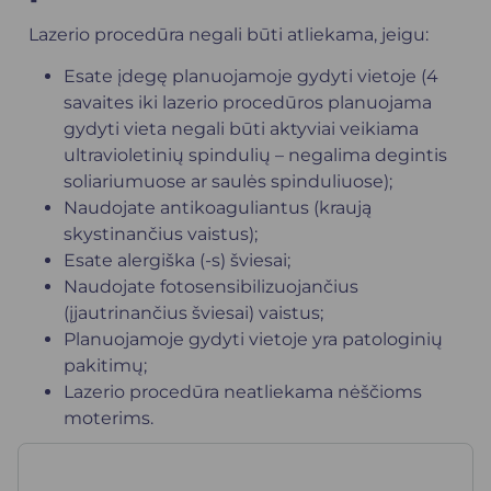
Lazerio procedūra negali būti atliekama, jeigu:
Esate įdegę planuojamoje gydyti vietoje (4
savaites iki lazerio procedūros planuojama
gydyti vieta negali būti aktyviai veikiama
ultravioletinių spindulių – negalima degintis
soliariumuose ar saulės spinduliuose);
Naudojate antikoaguliantus (kraują
skystinančius vaistus);
Esate alergiška (-s) šviesai;
Naudojate fotosensibilizuojančius
(įjautrinančius šviesai) vaistus;
Planuojamoje gydyti vietoje yra patologinių
pakitimų;
Lazerio procedūra neatliekama nėščioms
moterims.