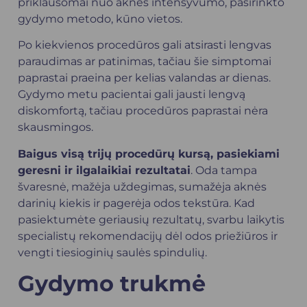
priklausomai nuo aknės intensyvumo, pasirinkto
gydymo metodo, kūno vietos.
Po kiekvienos procedūros gali atsirasti lengvas
paraudimas ar patinimas, tačiau šie simptomai
paprastai praeina per kelias valandas ar dienas.
Gydymo metu pacientai gali jausti lengvą
diskomfortą, tačiau procedūros paprastai nėra
skausmingos.
Baigus visą trijų procedūrų kursą, pasiekiami
geresni ir ilgalaikiai rezultatai
. Oda tampa
švaresnė, mažėja uždegimas, sumažėja aknės
darinių kiekis ir pagerėja odos tekstūra. Kad
pasiektumėte geriausių rezultatų, svarbu laikytis
specialistų rekomendacijų dėl odos priežiūros ir
vengti tiesioginių saulės spindulių.
Gydymo trukmė