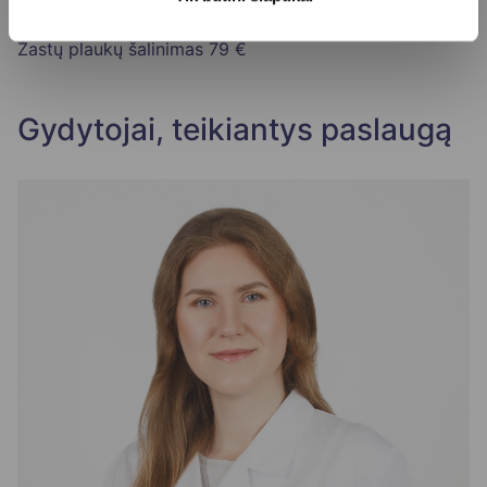
Viršutinės lūpos plaukų šalinimas
45 €
Žastų plaukų šalinimas
79 €
Gydytojai, teikiantys paslaugą