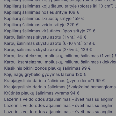
Kapiliarų šalinimas kojų šlaunų srityje (plotas iki 10 cm²)
Kapiliarų šalinimas nosies srityje
109 €
Kapiliarų šalinimas skruostų srityje
159 €
Kapiliarų šalinimas veido srityje
229 €
Kapiliarų šalinimas viršutinės lūpos srityje
79 €
Karpų šalinimas skystu azotu (1 vnt.)
49 €
Karpų šalinimas skystu azotu (6-10 vnt.)
219 €
Karpų šalinimas skystu azotu (2-5vnt.)
129 €
Karpų, ksantelazmų, moliuskų, miliumų šalinimas (1 vnt.)
Karpų, ksantelazmų, moliuskų, miliumų šalinimas (kiekvi
Klasikinis bikini zonos plaukų šalinimas
99 €
Kojų nagų grybelio gydymas lazeriu
120 €
Kraujagyslinio darinio šalinimas („vyno dėmė“)
99 €
Kraujagyslinio darinio šalinimas (žvaigždinė hemangioma
Krūtinės plaukų šalinimas vyrams
94 €
Lazerinis veido odos atjauninimas – šveitimas su anglimi (
Lazerinis veido odos atjauninimas – šveitimas su anglimi (
Lazerinis veido odos atjauninimas – šveitimas su anglimi (