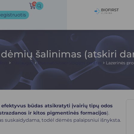
0
egistruotis
ėmių šalinimas (atskiri dar
inis
Paslaugos
Dermatovenerologijos centras
Lazerinės pr
efektyvus būdas atsikratyti įvairių tipų odos
razdanos ir kitos pigmentinės formacijos
).
 jas suskaidydama, todėl dėmės palaipsniui išnyksta.