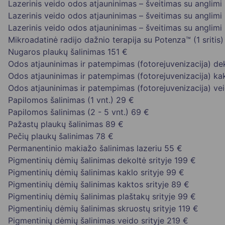
Lazerinis veido odos atjauninimas – šveitimas su anglimi 
Lazerinis veido odos atjauninimas – šveitimas su anglimi 
Lazerinis veido odos atjauninimas – šveitimas su anglimi 
Mikroadatinė radijo dažnio terapija su Potenza™ (1 sritis)
Nugaros plaukų šalinimas
151 €
Odos atjauninimas ir patempimas (fotorejuvenizacija) dek
Odos atjauninimas ir patempimas (fotorejuvenizacija) kak
Odos atjauninimas ir patempimas (fotorejuvenizacija) vei
Papilomos šalinimas (1 vnt.)
29 €
Papilomos šalinimas (2 - 5 vnt.)
69 €
Pažastų plaukų šalinimas
89 €
Pečių plaukų šalinimas
78 €
Permanentinio makiažo šalinimas lazeriu
55 €
Pigmentinių dėmių šalinimas dekoltė srityje
199 €
Pigmentinių dėmių šalinimas kaklo srityje
99 €
Pigmentinių dėmių šalinimas kaktos srityje
89 €
Pigmentinių dėmių šalinimas plaštakų srityje
99 €
Pigmentinių dėmių šalinimas skruostų srityje
119 €
Pigmentinių dėmių šalinimas veido srityje
219 €