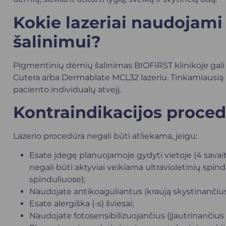
Kokie lazeriai naudojam
šalinimui?
Pigmentinių dėmių šalinimas BIOFIRST klinikoje gali 
Cutera arba Dermablate MCL32 lazeriu. Tinkamiausią l
paciento individualų atvejį.
Kontraindikacijos proced
Lazerio procedūra negali būti atliekama, jeigu:
Esate įdegę planuojamoje gydyti vietoje (4 savait
negali būti aktyviai veikiama ultravioletinių spin
spinduliuose);
Naudojate antikoaguliantus (kraują skystinančius
Esate alergiška (-s) šviesai;
Naudojate fotosensibilizuojančius (įjautrinančius š