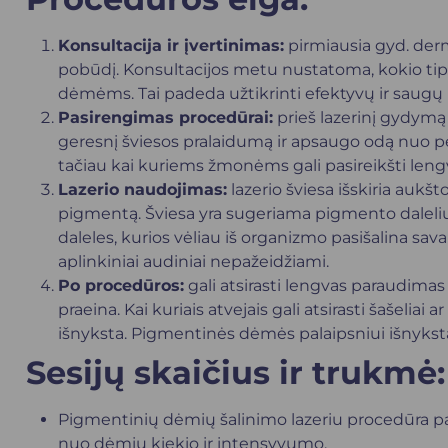
Konsultacija ir įvertinimas:
pirmiausia gyd. der
pobūdį. Konsultacijos metu nustatoma, kokio tipo 
dėmėms. Tai padeda užtikrinti efektyvų ir saugų 
Pasirengimas procedūrai:
prieš lazerinį gydymą
geresnį šviesos pralaidumą ir apsaugo odą nuo p
tačiau kai kuriems žmonėms gali pasireikšti lengv
Lazerio naudojimas:
lazerio šviesa išskiria auk
pigmentą. Šviesa yra sugeriama pigmento dalelių
daleles, kurios vėliau iš organizmo pasišalina sav
aplinkiniai audiniai nepažeidžiami.
Po procedūros:
gali atsirasti lengvas paraudimas
praeina. Kai kuriais atvejais gali atsirasti šašeliai
išnyksta. Pigmentinės dėmės palaipsniui išnykst
Sesijų skaičius ir trukmė:
Pigmentinių dėmių šalinimo lazeriu procedūra pap
nuo dėmių kiekio ir intensyvumo.