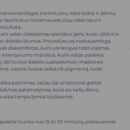
matovenerologas įvertins jūsų odos būklę ir dėmių
lazeris bus tinkamiausias jūsų odos tipui ir
rezultatą.
 ant odos uždedamas specialus gelis, kuris užtikrina
er didelės šilumos. Procedūra yra neskausminga,
as diskomfortas, kuris yra lengvai toleruojamas.
što intensyvumo impulsus, kurie odoje pasiekia
, dėl to šios dalelės suskaidomos į mažesnes
aime. Lazerio šviesa veikia tik pigmentą, todėl
 arba patinimas, tačiau šie simptomai greitai
 ar laikinas patamsėjimas, kuris po kelių dienų
a arba tampa žymiai blyškesnės.
rastai trunka nuo 15 iki 30 minučių, priklausomai