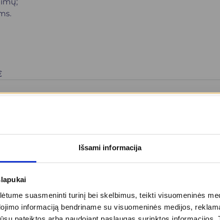
timų;
ms.
€
as)
300 €
Išsami informacija
slapukai
veidoje zonoje
89 €
tume suasmeninti turinį bei skelbimus, teikti visuomeninės medij
dojimo informaciją bendriname su visuomeninės medijos, reklamav
tos jūsų pateiktos arba naudojant paslaugas surinktos informacijo