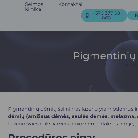
Šeimos
Kontaktai
klinika
+370 377 50
R
866
Pigmentinių d
Pagrind
Pigmentinių dėmių šalinimas lazeriu yra modernus ir
dėmių (amžiaus dėmės, saulės dėmės, melazma, st
Lazerio šviesa tiksliai veikia pigmento daleles odoje,
Procedūros eiga: