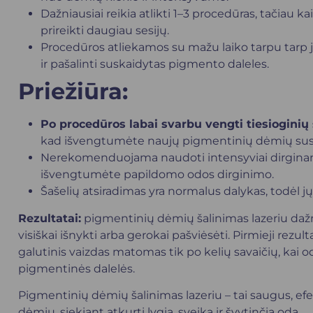
Dažniausiai reikia atlikti 1–3 procedūras, tačiau k
prireikti daugiau sesijų.
Procedūros atliekamos su mažu laiko tarpu tarp jų
ir pašalinti suskaidytas pigmento daleles.
Priežiūra:
Po procedūros labai svarbu vengti tiesioginių
kad išvengtumėte naujų pigmentinių dėmių susid
Nerekomenduojama naudoti intensyviai dirginanč
išvengtumėte papildomo odos dirginimo.
Šašelių atsiradimas yra normalus dalykas, todėl j
Rezultatai:
pigmentinių dėmių šalinimas lazeriu dažn
visiškai išnykti arba gerokai pašviėsėti. Pirmieji rezu
galutinis vaizdas matomas tik po kelių savaičių, kai od
pigmentinės dalelės.
Pigmentinių dėmių šalinimas lazeriu – tai saugus, efek
dėmių, siekiant atkurti lygią, sveiką ir švytinčią odą.