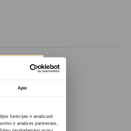
Apie
os funkcijas ir analizuoti
imo ir analizės partneriais,
s. Toliau naudodamiesi mūsų