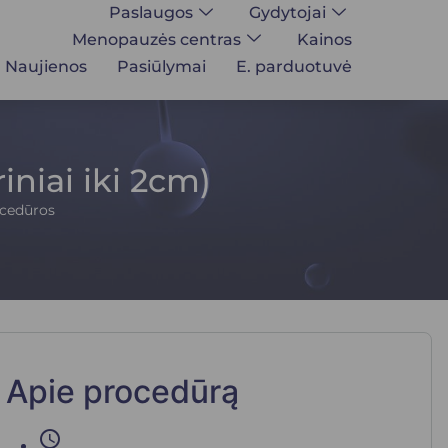
Paslaugos
Gydytojai
Menopauzės centras
Kainos
Naujienos
Pasiūlymai
E. parduotuvė
iniai iki 2cm)
ocedūros
Apie procedūrą
schedule