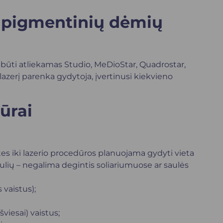
i pigmentinių dėmių
būti atliekamas Studio, MeDioStar, Quadrostar,
azerį parenka gydytoja, įvertinusi kiekvieno
ūrai
es iki lazerio procedūros planuojama gydyti vieta
dulių – negalima degintis soliariumuose ar saulės
 vaistus);
viesai) vaistus;