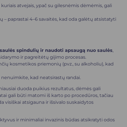
ai kuriais atvejais, ypač su gilesnėmis dėmėmis, gali
 – paprastai 4–6 savaitės, kad oda galėtų atsistatyti
 saulės spindulių ir naudoti apsaugą nuo saulės
,
arymo ir pagreitėtų gijimo procesas.
ių kosmetikos priemonių (pvz., su alkoholiu), kad
ų nenuimkite, kad neatsirastų randai.
iausiai duoda puikius rezultatus, dėmės gali
ltatai gali būti matomi iš karto po procedūros, tačiau
a visiškai atsigauna ir išsivalo suskaidytos
tyvus ir minimaliai invazinis būdas atsikratyti odos