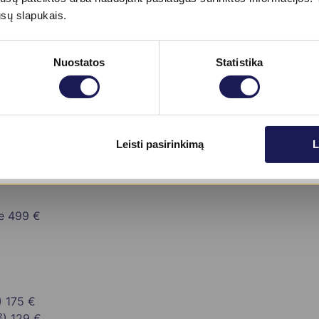
ūsų slapukais.
ydymas (1 cm)
54 €
Nuostatos
Statistika
Skaityti daugiau
Leisti pasirinkimą
L
e
499 €
)
175 €
²)
129 €