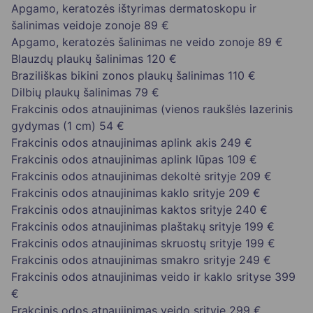
Apgamo, keratozės ištyrimas dermatoskopu ir
šalinimas veidoje zonoje
89 €
Apgamo, keratozės šalinimas ne veido zonoje
89 €
Blauzdų plaukų šalinimas
120 €
Braziliškas bikini zonos plaukų šalinimas
110 €
Dilbių plaukų šalinimas
79 €
Frakcinis odos atnaujinimas (vienos raukšlės lazerinis
gydymas (1 cm)
54 €
Frakcinis odos atnaujinimas aplink akis
249 €
Frakcinis odos atnaujinimas aplink lūpas
109 €
Frakcinis odos atnaujinimas dekoltė srityje
209 €
Frakcinis odos atnaujinimas kaklo srityje
209 €
Frakcinis odos atnaujinimas kaktos srityje
240 €
Frakcinis odos atnaujinimas plaštakų srityje
199 €
Frakcinis odos atnaujinimas skruostų srityje
199 €
Frakcinis odos atnaujinimas smakro srityje
249 €
Frakcinis odos atnaujinimas veido ir kaklo srityse
399
€
Frakcinis odos atnaujinimas veido srityje
299 €