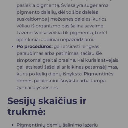
pasiekia pigmentą. Šviesa yra sugeriama
pigmento dalelių, dėl to šios dalelės
suskaidomos į mažesnes daleles, kurios
vėliau iš organizmo pasišalina savaime.
Lazerio šviesa veikia tik pigmentą, todėl
aplinkiniai audiniai nepažeidžiami.
Po procedūros:
gali atsirasti lengvas
paraudimas arba patinimas, tačiau šie
simptomai greitai praeina. Kai kuriais atvejais
gali atsirasti šašeliai ar laikinas patamsėjimas,
kuris po kelių dienų išnyksta. Pigmentinės
dėmės palaipsniui išnyksta arba tampa
žymiai blyškesnės.
Sesijų skaičius ir
trukmė:
Pigmentinių dėmių šalinimo lazeriu