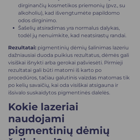
dirginančių kosmetikos priemonių (pvz., su
alkoholiu), kad išvengtumėte papildomo
odos dirginimo.
Šašelių atsiradimas yra normalus dalykas,
todėl jų nenuimkite, kad neatsirastų randai.
Rezultatai:
pigmentinių dėmių šalinimas lazeriu
dažniausiai duoda puikius rezultatus, dėmės gali
visiškai išnykti arba gerokai pašviesėti. Pirmieji
rezultatai gali būti matomi iš karto po
procedūros, tačiau galutinis vaizdas matomas tik
po kelių savaičių, kai oda visiškai atsigauna ir
išsivalo suskaidytos pigmentinės dalelės.
Kokie lazeriai
naudojami
pigmentinių dėmių