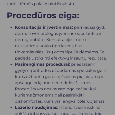
todėl dėmės palaipsniui išnyksta.
Procedūros eiga:
Konsultacija ir įvertinimas:
pirmiausia gyd.
dermatovenerologas įvertins odos būklę ir
dėmių pobūdį. Konsultacijos metu
nustatoma, kokio tipo lazeris bus
tinkamiausias jūsų odos tipui ir dėmėms. Tai
padeda užtikrinti efektyvų ir saugų rezultatą.
Pasirengimas procedūrai:
prieš lazerinį
gydymą ant odos uždedamas specialus gelis,
kuris užtikrina geresnį šviesos pralaidumą ir
apsaugo odą nuo per didelės šilumos.
Procedūra yra neskausminga, tačiau kai
kuriems žmonėms gali pasireikšti
diskomfortas, kuris yra lengvai toleruojamas.
Lazerio naudojimas:
lazerio šviesa išskiria
aukšto intensyvumo impulsus, kurie odoje