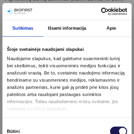
55 €
Pigmentinių dėmių šalinimas dekoltė srityje
199 €
Pigmentinių dėmių šalinimas kaktos srityje
89 €
Pigmentinių dėmių šalinimas plaštakų srityje
99 €
Sutikimas
Išsami informacija
Apie
Pigmentinių dėmių šalinimas skruostų srityje
119 €
Pigmentinių dėmių šalinimas veido srityje
219 €
Pilvo plaukų šalinimas moterims
65 €
Šioje svetainėje naudojami slapukai
Pilvo plaukų šalinimas vyrams
80 €
Naudojame slapukus, kad galėtume suasmeninti turinį
Plaštakų plaukų šalinimas
45 €
bei skelbimus, teikti visuomeninės medijos funkcijas ir
Randų šalinimas lazeriu (1cm)
79 €
analizuoti srautą. Be to, svetainės naudojimo informaciją
Randų šalinimas lazeriu (2 cm)
99 €
bendriname su visuomeninės medijos, reklamavimo ir
Rankų nagų grybelio gydymas lazeriu
110 €
analizės partneriais, kurie gali ją pridėti prie kitos jūsų
Riebalinės hiperplazijos šalinimas (1 vnt.)
29 €
pateiktos arba naudojant paslaugas surinktos
Riebalinės hiperplazijos šalinimas (2 - 5 vnt.)
69 €
informacijos. Toliau naudodamiesi mūsų svetaine, jūs
Rožinės gydymas dekoltė srityje
199 €
sutinkate su mūsų slapukais.
Rožinės gydymas kaktos srityje
89 €
Rožinės gydymas nosies srityje
109 €
Sutikimo
Rožinės gydymas smakro srityje
79 €
Būtini
pasirinkimas