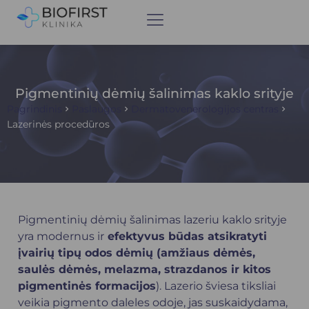
Pigmentinių dėmių šalinimas kaklo srityje
Pagrindinis
Paslaugos
Dermatovenerologijos centras
Lazerinės procedūros
Pigmentinių dėmių šalinimas lazeriu kaklo srityje
yra modernus ir
efektyvus būdas atsikratyti
įvairių tipų odos dėmių (amžiaus dėmės,
saulės dėmės, melazma, strazdanos ir kitos
pigmentinės formacijos
). Lazerio šviesa tiksliai
veikia pigmento daleles odoje, jas suskaidydama,