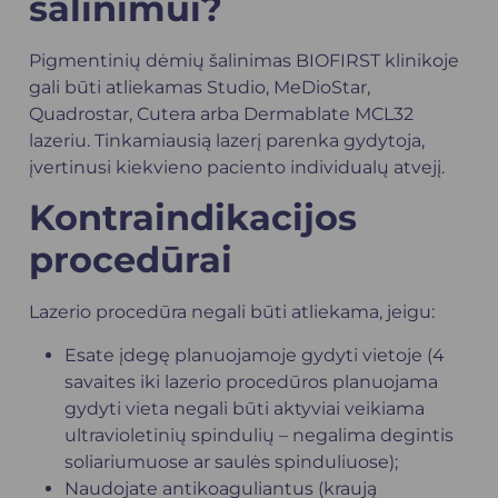
šalinimui?
Pigmentinių dėmių šalinimas BIOFIRST klinikoje
gali būti atliekamas Studio, MeDioStar,
Quadrostar, Cutera arba Dermablate MCL32
lazeriu. Tinkamiausią lazerį parenka gydytoja,
įvertinusi kiekvieno paciento individualų atvejį.
Kontraindikacijos
procedūrai
Lazerio procedūra negali būti atliekama, jeigu:
Esate įdegę planuojamoje gydyti vietoje (4
savaites iki lazerio procedūros planuojama
gydyti vieta negali būti aktyviai veikiama
ultravioletinių spindulių – negalima degintis
soliariumuose ar saulės spinduliuose);
Naudojate antikoaguliantus (kraują