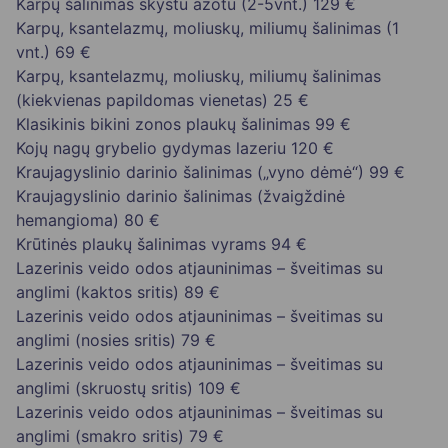
Karpų šalinimas skystu azotu (2-5vnt.)
129 €
Karpų, ksantelazmų, moliuskų, miliumų šalinimas (1
vnt.)
69 €
Karpų, ksantelazmų, moliuskų, miliumų šalinimas
(kiekvienas papildomas vienetas)
25 €
Klasikinis bikini zonos plaukų šalinimas
99 €
Kojų nagų grybelio gydymas lazeriu
120 €
Kraujagyslinio darinio šalinimas („vyno dėmė“)
99 €
Kraujagyslinio darinio šalinimas (žvaigždinė
hemangioma)
80 €
Krūtinės plaukų šalinimas vyrams
94 €
Lazerinis veido odos atjauninimas – šveitimas su
anglimi (kaktos sritis)
89 €
Lazerinis veido odos atjauninimas – šveitimas su
anglimi (nosies sritis)
79 €
Lazerinis veido odos atjauninimas – šveitimas su
anglimi (skruostų sritis)
109 €
Lazerinis veido odos atjauninimas – šveitimas su
anglimi (smakro sritis)
79 €