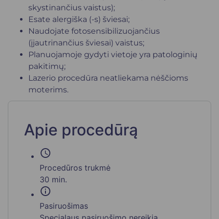
skystinančius vaistus);
Esate alergiška (-s) šviesai;
Naudojate fotosensibilizuojančius
(įjautrinančius šviesai) vaistus;
Planuojamoje gydyti vietoje yra patologinių
pakitimų;
Lazerio procedūra neatliekama nėščioms
moterims.
Apie procedūrą
schedule
Procedūros trukmė
30 min.
info
Pasiruošimas
Specialaus pasiruošimo nereikia