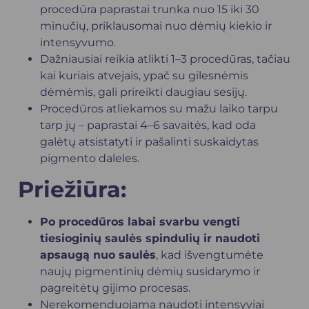
procedūra paprastai trunka nuo 15 iki 30
minučių, priklausomai nuo dėmių kiekio ir
intensyvumo.
Dažniausiai reikia atlikti 1–3 procedūras, tačiau
kai kuriais atvejais, ypač su gilesnėmis
dėmėmis, gali prireikti daugiau sesijų.
Procedūros atliekamos su mažu laiko tarpu
tarp jų – paprastai 4–6 savaitės, kad oda
galėtų atsistatyti ir pašalinti suskaidytas
pigmento daleles.
Priežiūra:
Po procedūros labai svarbu vengti
tiesioginių saulės spindulių ir naudoti
apsaugą nuo saulės
, kad išvengtumėte
naujų pigmentinių dėmių susidarymo ir
pagreitėtų gijimo procesas.
Nerekomenduojama naudoti intensyviai