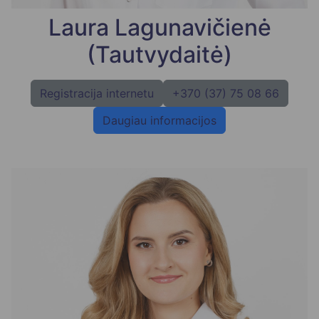
Laura Lagunavičienė
(Tautvydaitė)
Registracija internetu
+370 (37) 75 08 66
Daugiau informacijos