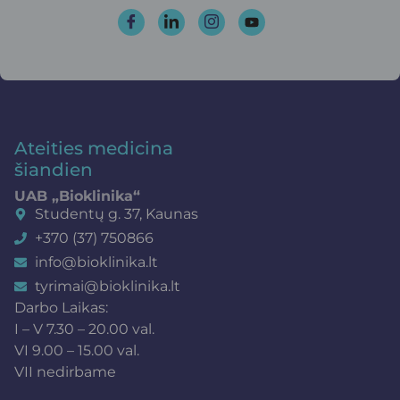
Ateities medicina
šiandien
UAB „Bioklinika“
Studentų g. 37, Kaunas
+370 (37) 750866
info@bioklinika.lt
tyrimai@bioklinika.lt
Darbo Laikas:
I – V 7.30 – 20.00 val.
VI 9.00 – 15.00 val.
VII nedirbame