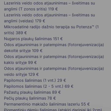
Lazerinis veido odos atjauninimas – šveitimas su
anglimi (T zonos sritis)
119 €
Lazerinis veido odos atjauninimas – šveitimas su
anglimi (veidas)
179 €
Mikroadatinė radijo dažnio terapija su Potenza™ (1
sritis)
389 €
Nugaros plaukų šalinimas
151 €
Odos atjauninimas ir patempimas (fotorejuvenizacija)
dekoltė srityje
109 €
Odos atjauninimas ir patempimas (fotorejuvenizacija)
kaklo srityje
99 €
Odos atjauninimas ir patempimas (fotorejuvenizacija)
veido srityje
129 €
Papilomos šalinimas (1 vnt.)
29 €
Papilomos šalinimas (2 - 5 vnt.)
69 €
Pažastų plaukų šalinimas
89 €
Pečių plaukų šalinimas
78 €
Permanentinio makiažo šalinimas lazeriu
55 €
Pigmentinių dėmių šalinimas (atskiri dariniai iki 2cm)