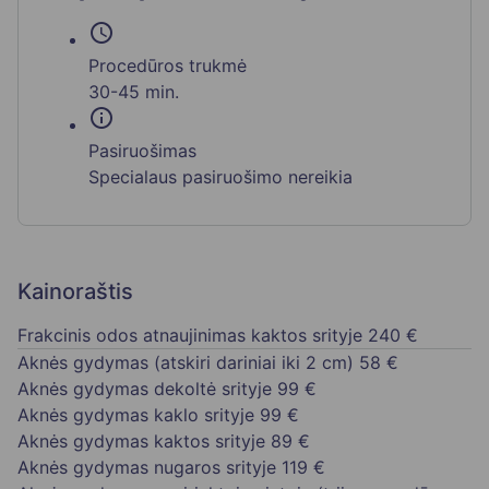
schedule
Procedūros trukmė
30-45 min.
info
Pasiruošimas
Specialaus pasiruošimo nereikia
Kainoraštis
Frakcinis odos atnaujinimas kaktos srityje
240 €
Aknės gydymas (atskiri dariniai iki 2 cm)
58 €
Aknės gydymas dekoltė srityje
99 €
Aknės gydymas kaklo srityje
99 €
Aknės gydymas kaktos srityje
89 €
Aknės gydymas nugaros srityje
119 €