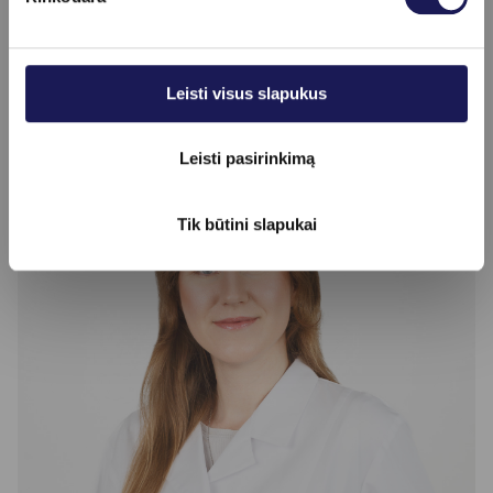
Žastų plaukų šalinimas
79 €
Gydytojai, teikiantys paslaugą
Leisti visus slapukus
Leisti pasirinkimą
Tik būtini slapukai