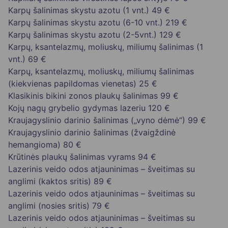
Karpų šalinimas skystu azotu (1 vnt.)
49 €
Karpų šalinimas skystu azotu (6-10 vnt.)
219 €
Karpų šalinimas skystu azotu (2-5vnt.)
129 €
Karpų, ksantelazmų, moliuskų, miliumų šalinimas (1
vnt.)
69 €
Karpų, ksantelazmų, moliuskų, miliumų šalinimas
(kiekvienas papildomas vienetas)
25 €
Klasikinis bikini zonos plaukų šalinimas
99 €
Kojų nagų grybelio gydymas lazeriu
120 €
Kraujagyslinio darinio šalinimas („vyno dėmė“)
99 €
Kraujagyslinio darinio šalinimas (žvaigždinė
hemangioma)
80 €
Krūtinės plaukų šalinimas vyrams
94 €
Lazerinis veido odos atjauninimas – šveitimas su
anglimi (kaktos sritis)
89 €
Lazerinis veido odos atjauninimas – šveitimas su
anglimi (nosies sritis)
79 €
Lazerinis veido odos atjauninimas – šveitimas su