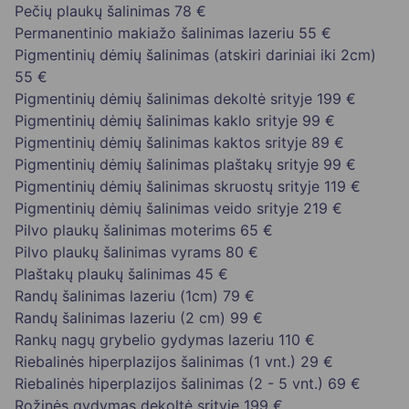
Pečių plaukų šalinimas
78 €
Permanentinio makiažo šalinimas lazeriu
55 €
Pigmentinių dėmių šalinimas (atskiri dariniai iki 2cm)
55 €
Pigmentinių dėmių šalinimas dekoltė srityje
199 €
Pigmentinių dėmių šalinimas kaklo srityje
99 €
Pigmentinių dėmių šalinimas kaktos srityje
89 €
Pigmentinių dėmių šalinimas plaštakų srityje
99 €
Pigmentinių dėmių šalinimas skruostų srityje
119 €
Pigmentinių dėmių šalinimas veido srityje
219 €
Pilvo plaukų šalinimas moterims
65 €
Pilvo plaukų šalinimas vyrams
80 €
Plaštakų plaukų šalinimas
45 €
Randų šalinimas lazeriu (1cm)
79 €
Randų šalinimas lazeriu (2 cm)
99 €
Rankų nagų grybelio gydymas lazeriu
110 €
Riebalinės hiperplazijos šalinimas (1 vnt.)
29 €
Riebalinės hiperplazijos šalinimas (2 - 5 vnt.)
69 €
Rožinės gydymas dekoltė srityje
199 €