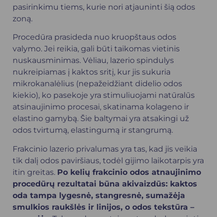
pasirinkimu tiems, kurie nori atjauninti šią odos
zoną.
Procedūra prasideda nuo kruopštaus odos
valymo. Jei reikia, gali būti taikomas vietinis
nuskausminimas. Vėliau, lazerio spindulys
nukreipiamas į kaktos sritį, kur jis sukuria
mikrokanalėlius (nepažeidžiant didelio odos
kiekio), ko pasekoje yra stimuliuojami natūralūs
atsinaujinimo procesai, skatinama kolageno ir
elastino gamybą. Šie baltymai yra atsakingi už
odos tvirtumą, elastingumą ir stangrumą.
Frakcinio lazerio privalumas yra tas, kad jis veikia
tik dalį odos paviršiaus, todėl gijimo laikotarpis yra
itin greitas.
Po kelių frakcinio odos atnaujinimo
procedūrų rezultatai būna akivaizdūs: kaktos
oda tampa lygesnė, stangresnė, sumažėja
smulkios raukšlės ir linijos, o odos tekstūra –