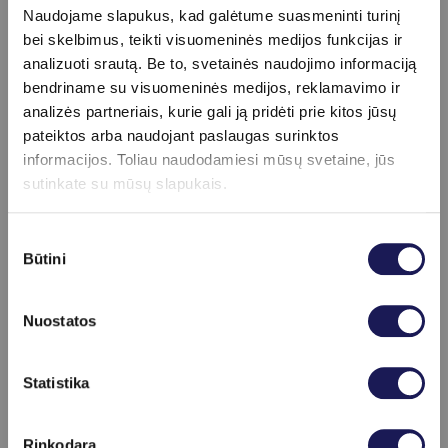
Švelnus frakcinis odos atjauninimas lazeriu aplink
Naudojame slapukus, kad galėtume suasmeninti turinį
lūpas
99 €
bei skelbimus, teikti visuomeninės medijos funkcijas ir
Švelnus frakcinis odos atjauninimas lazeriu dekoltė
analizuoti srautą. Be to, svetainės naudojimo informaciją
srityje
139 €
bendriname su visuomeninės medijos, reklamavimo ir
Švelnus frakcinis odos atjauninimas lazeriu kaklo
analizės partneriais, kurie gali ją pridėti prie kitos jūsų
srityje
129 €
pateiktos arba naudojant paslaugas surinktos
Švelnus frakcinis odos atjauninimas lazeriu plaštakų
informacijos. Toliau naudodamiesi mūsų svetaine, jūs
srityje
139 €
sutinkate su mūsų slapukais.
Švelnus frakcinis odos atjauninimas lazeriu skruostų
srityje
139 €
Sutikimo
Švelnus frakcinis odos atjauninimas lazeriu smakro
Būtini
pasirinkimas
srityje
129 €
Švelnus frakcinis odos atjauninimas lazeriu veido ir
kaklo srityse
229 €
Nuostatos
Švelnus frakcinis odos atjauninimas lazeriu veido,
kaklo ir dekoltė sritys
279 €
Skaityti daugiau
Statistika
Švelnus frakcinis odos atjauninimas veido srityje
199 €
Tatuiruočių šalinimas lazeriu
55 €
Viršutinės lūpos plaukų šalinimas
45 €
Rinkodara