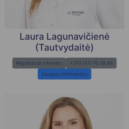
Laura Lagunavičienė
(Tautvydaitė)
Registracija internetu
+370 (37) 75 08 66
Daugiau informacijos