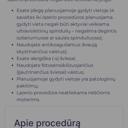
Esate įdegę planuojamoje gydyti vietoje (4
savaites iki lazerio procedūros planuojama
gydyti vieta negali būti aktyviai veikiama
ultravioletinių spindulių – negalima degintis
soliariumuose ar saulės spinduliuose);
Naudojate antikoaguliantus (kraują
skystinančius vaistus);
Esate alergiška (-s) šviesai;
Naudojate fotosensibilizuojančius
(įjautrinančius šviesai) vaistus;
Planuojamoje gydyti vietoje yra patologinių
pakitimų;
Lazerio procedūra neatliekama nėščioms
moterims.
Apie procedūrą