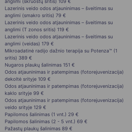
anglimi (skruostų sritis)
109 €
Lazerinis veido odos atjauninimas – šveitimas su
anglimi (smakro sritis)
79 €
Lazerinis veido odos atjauninimas – šveitimas su
anglimi (T zonos sritis)
119 €
Lazerinis veido odos atjauninimas – šveitimas su
anglimi (veidas)
179 €
Mikroadatinė radijo dažnio terapija su Potenza™ (1
sritis)
389 €
Nugaros plaukų šalinimas
151 €
Odos atjauninimas ir patempimas (fotorejuvenizacija)
dekoltė srityje
109 €
Odos atjauninimas ir patempimas (fotorejuvenizacija)
kaklo srityje
99 €
Odos atjauninimas ir patempimas (fotorejuvenizacija)
veido srityje
129 €
Papilomos šalinimas (1 vnt.)
29 €
Papilomos šalinimas (2 - 5 vnt.)
69 €
Pažastų plaukų šalinimas
89 €