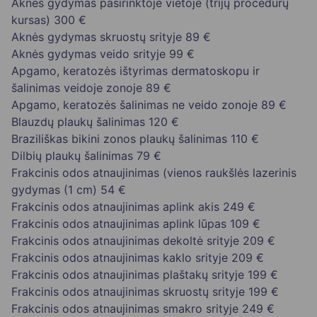
Aknės gydymas pasirinktoje vietoje (trijų procedūrų
kursas)
300 €
Aknės gydymas skruostų srityje
89 €
Aknės gydymas veido srityje
99 €
Apgamo, keratozės ištyrimas dermatoskopu ir
šalinimas veidoje zonoje
89 €
Apgamo, keratozės šalinimas ne veido zonoje
89 €
Blauzdų plaukų šalinimas
120 €
Braziliškas bikini zonos plaukų šalinimas
110 €
Dilbių plaukų šalinimas
79 €
Frakcinis odos atnaujinimas (vienos raukšlės lazerinis
gydymas (1 cm)
54 €
Frakcinis odos atnaujinimas aplink akis
249 €
Frakcinis odos atnaujinimas aplink lūpas
109 €
Frakcinis odos atnaujinimas dekoltė srityje
209 €
Frakcinis odos atnaujinimas kaklo srityje
209 €
Frakcinis odos atnaujinimas plaštakų srityje
199 €
Frakcinis odos atnaujinimas skruostų srityje
199 €
Frakcinis odos atnaujinimas smakro srityje
249 €