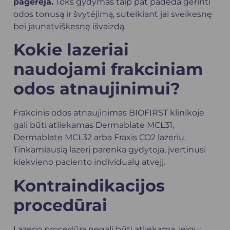
pagerėja.
Toks gydymas taip pat padeda gerinti
odos tonusą ir švytėjimą, suteikiant jai sveikesnę
bei jaunatviškesnę išvaizdą.
Kokie lazeriai
naudojami frakciniam
odos atnaujinimui?
Frakcinis odos atnaujinimas BIOFIRST klinikoje
gali būti atliekamas Dermablate MCL31,
Dermablate MCL32 arba Fraxis CO2 lazeriu.
Tinkamiausią lazerį parenka gydytoja, įvertinusi
kiekvieno paciento individualų atvejį.
Kontraindikacijos
procedūrai
Lazerio procedūra negali būti atliekama, jeigu: