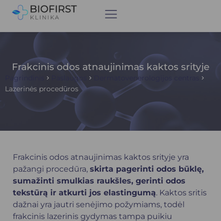
Frakcinis odos atnaujinimas kaktos srityje
Pagrindinis
Paslaugos
Dermatovenerologijos centras
Lazerinės procedūros
Frakcinis odos atnaujinimas kaktos srityje yra
pažangi procedūra,
skirta pagerinti odos būklę,
sumažinti smulkias raukšles, gerinti odos
tekstūrą ir atkurti jos elastingumą
. Kaktos sritis
dažnai yra jautri senėjimo požymiams, todėl
frakcinis lazerinis gydymas tampa puikiu