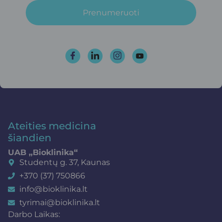
Prenumeruoti
Ateities medicina
šiandien
UAB „Bioklinika“
Studentų g. 37, Kaunas
+370 (37) 750866
info@bioklinika.lt
tyrimai@bioklinika.lt
Darbo Laikas: