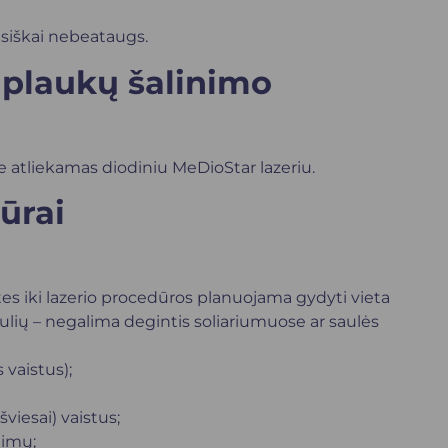
isiškai nebeataugs.
 plaukų šalinimo
 atliekamas diodiniu MeDioStar lazeriu.
ūrai
es iki lazerio procedūros planuojama gydyti vieta
dulių – negalima degintis soliariumuose ar saulės
 vaistus);
viesai) vaistus;
timų;