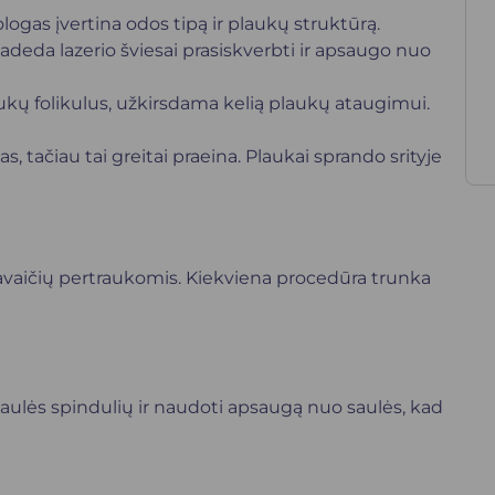
gas įvertina odos tipą ir plaukų struktūrą.
adeda lazerio šviesai prasiskverbti ir apsaugo nuo
aukų folikulus, užkirsdama kelią plaukų ataugimui.
s, tačiau tai greitai praeina. Plaukai sprando srityje
savaičių pertraukomis. Kiekviena procedūra trunka
ulės spindulių ir naudoti apsaugą nuo saulės, kad