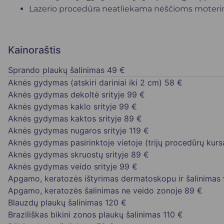
Lazerio procedūra neatliekama nėščioms moteri
Kainoraštis
Sprando plaukų šalinimas
49 €
Aknės gydymas (atskiri dariniai iki 2 cm)
58 €
Aknės gydymas dekoltė srityje
99 €
Aknės gydymas kaklo srityje
99 €
Aknės gydymas kaktos srityje
89 €
Aknės gydymas nugaros srityje
119 €
Aknės gydymas pasirinktoje vietoje (trijų procedūrų kurs
Aknės gydymas skruostų srityje
89 €
Aknės gydymas veido srityje
99 €
Apgamo, keratozės ištyrimas dermatoskopu ir šalinimas 
Apgamo, keratozės šalinimas ne veido zonoje
89 €
Blauzdų plaukų šalinimas
120 €
Braziliškas bikini zonos plaukų šalinimas
110 €