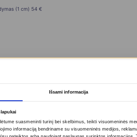
ydymas (1 cm)
54 €
e
499 €
Išsami informacija
slapukai
tume suasmeninti turinį bei skelbimus, teikti visuomeninės medij
)
175 €
dojimo informaciją bendriname su visuomeninės medijos, reklamav
²)
129 €
tos jūsų pateiktos arba naudojant paslaugas surinktos informacijo