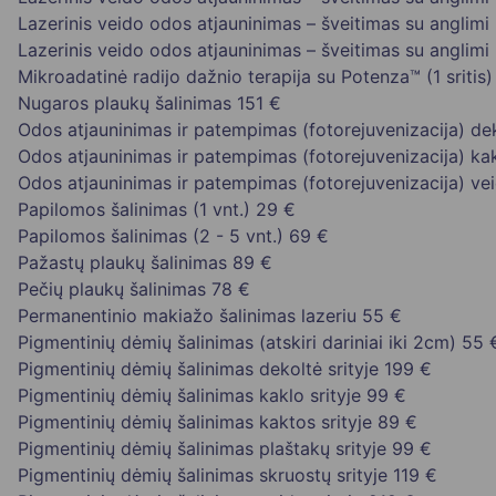
Lazerinis veido odos atjauninimas – šveitimas su anglimi 
Lazerinis veido odos atjauninimas – šveitimas su anglimi 
Mikroadatinė radijo dažnio terapija su Potenza™ (1 sritis)
Nugaros plaukų šalinimas
151 €
Odos atjauninimas ir patempimas (fotorejuvenizacija) dek
Odos atjauninimas ir patempimas (fotorejuvenizacija) kak
Odos atjauninimas ir patempimas (fotorejuvenizacija) vei
Papilomos šalinimas (1 vnt.)
29 €
Papilomos šalinimas (2 - 5 vnt.)
69 €
Pažastų plaukų šalinimas
89 €
Pečių plaukų šalinimas
78 €
Permanentinio makiažo šalinimas lazeriu
55 €
Pigmentinių dėmių šalinimas (atskiri dariniai iki 2cm)
55 
Pigmentinių dėmių šalinimas dekoltė srityje
199 €
Pigmentinių dėmių šalinimas kaklo srityje
99 €
Pigmentinių dėmių šalinimas kaktos srityje
89 €
Pigmentinių dėmių šalinimas plaštakų srityje
99 €
Pigmentinių dėmių šalinimas skruostų srityje
119 €