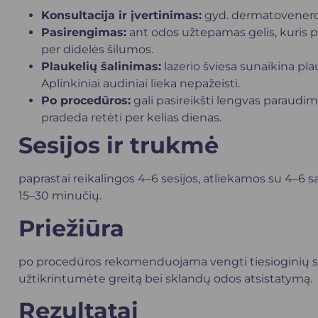
Konsultacija ir įvertinimas:
gyd. dermatovenerolo
Pasirengimas:
ant odos užtepamas gelis, kuris p
per didelės šilumos.
Plaukelių šalinimas:
lazerio šviesa sunaikina pl
Aplinkiniai audiniai lieka nepažeisti.
Po procedūros:
gali pasireikšti lengvas paraudima
pradeda retėti per kelias dienas.
Sesijos ir trukmė
paprastai reikalingos 4–6 sesijos, atliekamos su 4–6 
15–30 minučių.
Priežiūra
po procedūros rekomenduojama vengti tiesioginių sa
užtikrintumėte greitą bei sklandų odos atsistatymą.
Rezultatai