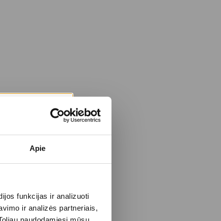
Apie
os funkcijas ir analizuoti
imo ir analizės partneriais,
s. Toliau naudodamiesi mūsų