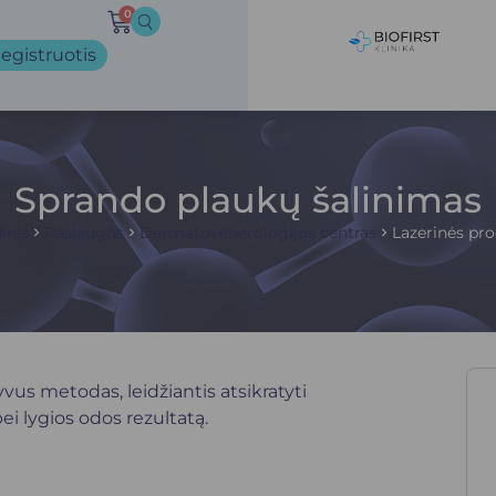
0
egistruotis
Sprando plaukų šalinimas
inis
Paslaugos
Dermatovenerologijos centras
Lazerinės pr
yvus metodas, leidžiantis atsikratyti
ei lygios odos rezultatą.