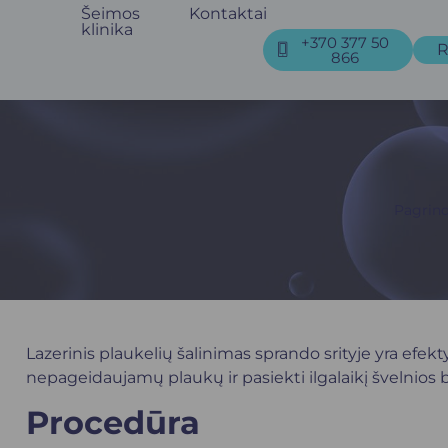
Šeimos
Kontaktai
klinika
+370 377 50
R
866
Pagrind
Lazerinis plaukelių šalinimas sprando srityje yra efekt
nepageidaujamų plaukų ir pasiekti ilgalaikį švelnios b
Procedūra