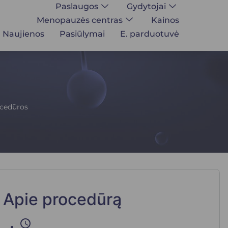
Paslaugos
Gydytojai
Menopauzės centras
Kainos
Naujienos
Pasiūlymai
E. parduotuvė
ocedūros
Apie procedūrą
schedule