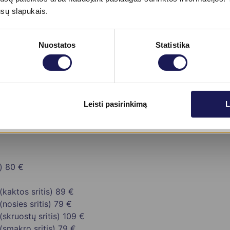
220 €
ūsų slapukais.
Nuostatos
Statistika
Skaityti daugiau
Leisti pasirinkimą
L
69 €
enas papildomas vienetas)
25 €
)
80 €
kaktos sritis)
89 €
nosies sritis)
79 €
skruostų sritis)
109 €
(smakro sritis)
79 €