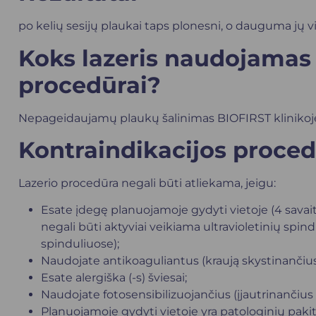
po kelių sesijų plaukai taps plonesni, o dauguma jų v
Koks lazeris naudojamas
procedūrai?
Nepageidaujamų plaukų šalinimas BIOFIRST klinikoje
Kontraindikacijos proced
Lazerio procedūra negali būti atliekama, jeigu:
Esate įdegę planuojamoje gydyti vietoje (4 savait
negali būti aktyviai veikiama ultravioletinių spin
spinduliuose);
Naudojate antikoaguliantus (kraują skystinančius
Esate alergiška (-s) šviesai;
Naudojate fotosensibilizuojančius (įjautrinančius š
Planuojamoje gydyti vietoje yra patologinių paki