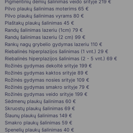
Pigmentinių dėmių šalinimas veido srityje
219 €
Pilvo plaukų šalinimas moterims
65 €
Pilvo plaukų šalinimas vyrams
80 €
Plaštakų plaukų šalinimas
45 €
Randų šalinimas lazeriu (1cm)
79 €
Randų šalinimas lazeriu (2 cm)
99 €
Rankų nagų grybelio gydymas lazeriu
110 €
Riebalinės hiperplazijos šalinimas (1 vnt.)
29 €
Riebalinės hiperplazijos šalinimas (2 - 5 vnt.)
69 €
Rožinės gydymas dekoltė srityje
199 €
Rožinės gydymas kaktos srityje
89 €
Rožinės gydymas nosies srityje
109 €
Rožinės gydymas smakro srityje
79 €
Rožinės gydymas veido srityje
199 €
Sėdmenų plaukų šalinimas
60 €
Skruostų plaukų šalinimas
69 €
Šlaunų plaukų šalinimas
149 €
Smakro plaukų šalinimas
59 €
Spenelių plaukų šalinimas
40 €