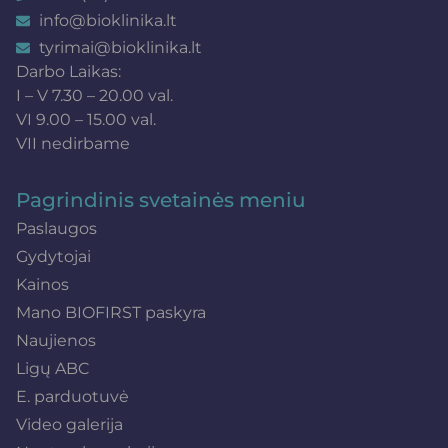
info@bioklinika.lt
tyrimai@bioklinika.lt
Darbo Laikas:
I – V 7.30 – 20.00 val.
VI 9.00 – 15.00 val.
VII nedirbame
Pagrindinis svetainės meniu
Paslaugos
Gydytojai
Kainos
Mano BIOFIRST paskyra
Naujienos
Ligų ABC
E. parduotuvė
Video galerija