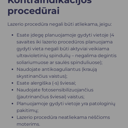
procedūrai
Lazerio procedūra negali būti atliekama, jeigu:
Esate įdegę planuojamoje gydyti vietoje (4
savaites iki lazerio procedūros planuojama
gydyti vieta negali būti aktyviai veikiama
ultravioletinių spindulių – negalima degintis
soliariumuose ar saulės spinduliuose);
Naudojate antikoaguliantus (kraują
skystinančius vaistus);
Esate alergiška (-s) šviesai;
Naudojate fotosensibilizuojančius
(įjautrinančius šviesai) vaistus;
Planuojamoje gydyti vietoje yra patologinių
pakitimų;
Lazerio procedūra neatliekama nėščioms
moterims.