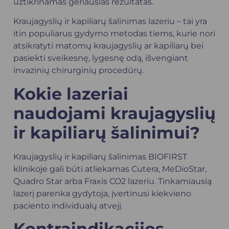
užtikrinamas geriausias rezultatas.
Kraujagyslių ir kapiliarų šalinimas lazeriu – tai yra
itin populiarus gydymo metodas tiems, kurie nori
atsikratyti matomų kraujagyslių ar kapiliarų bei
pasiekti sveikesnę, lygesnę odą, išvengiant
invazinių chirurginių procedūrų.
Kokie lazeriai
naudojami kraujagyslių
ir kapiliarų šalinimui?
Kraujagyslių ir kapiliarų šalinimas BIOFIRST
klinikoje gali būti atliekamas Cutera, MeDioStar,
Quadro Star arba Fraxis CO2 lazeriu. Tinkamiausią
lazerį parenka gydytoja, įvertinusi kiekvieno
paciento individualų atvejį.
Kontraindikacijos