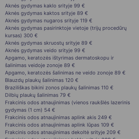
Aknės gydymas kaklo srityje
99 €
Aknės gydymas kaktos srityje
89 €
Aknės gydymas nugaros srityje
119 €
Aknės gydymas pasirinktoje vietoje (trijų procedūrų
kursas)
300 €
Aknės gydymas skruostų srityje
89 €
Aknės gydymas veido srityje
99 €
Apgamo, keratozės ištyrimas dermatoskopu ir
šalinimas veidoje zonoje
89 €
Apgamo, keratozės šalinimas ne veido zonoje
89 €
Blauzdų plaukų šalinimas
120 €
Braziliškas bikini zonos plaukų šalinimas
110 €
Dilbių plaukų šalinimas
79 €
Frakcinis odos atnaujinimas (vienos raukšlės lazerinis
gydymas (1 cm)
54 €
Frakcinis odos atnaujinimas aplink akis
249 €
Frakcinis odos atnaujinimas aplink lūpas
109 €
Frakcinis odos atnaujinimas dekoltė srityje
209 €