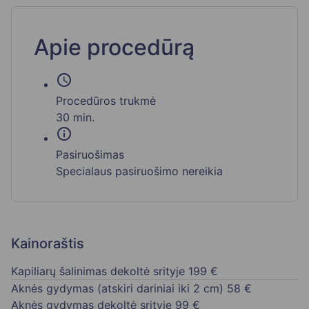
Apie procedūrą
schedule
Procedūros trukmė
30 min.
info
Pasiruošimas
Specialaus pasiruošimo nereikia
Kainoraštis
Kapiliarų šalinimas dekoltė srityje
199 €
Aknės gydymas (atskiri dariniai iki 2 cm)
58 €
Aknės gydymas dekoltė srityje
99 €