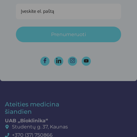
Prenumeruoti
Ateities medicina
šiandien
UAB „Bioklinika“
Studentų g. 37, Kaunas
+370 (37) 750866