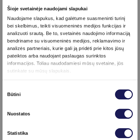
zonoje
99 €
Šioje svetainėje naudojami slapukai
Švelnus frakcinis odos atjauninimas lazeriu aplink akis
Naudojame slapukus, kad galėtume suasmeninti turinį
129 €
bei skelbimus, teikti visuomeninės medijos funkcijas ir
Švelnus frakcinis odos atjauninimas lazeriu aplink
analizuoti srautą. Be to, svetainės naudojimo informaciją
lūpas
99 €
bendriname su visuomeninės medijos, reklamavimo ir
Švelnus frakcinis odos atjauninimas lazeriu dekoltė
analizės partneriais, kurie gali ją pridėti prie kitos jūsų
srityje
139 €
pateiktos arba naudojant paslaugas surinktos
Švelnus frakcinis odos atjauninimas lazeriu kaklo
informacijos. Toliau naudodamiesi mūsų svetaine, jūs
srityje
129 €
sutinkate su mūsų slapukais.
Švelnus frakcinis odos atjauninimas lazeriu plaštakų
srityje
139 €
Švelnus frakcinis odos atjauninimas lazeriu skruostų
Sutikimo
Būtini
srityje
139 €
pasirinkimas
Švelnus frakcinis odos atjauninimas lazeriu smakro
srityje
129 €
Nuostatos
Švelnus frakcinis odos atjauninimas lazeriu veido ir
kaklo srityse
229 €
Skaityti daugiau
Švelnus frakcinis odos atjauninimas lazeriu veido,
Statistika