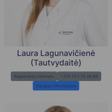
Laura Lagunavičienė
(Tautvydaitė)
Registracija internetu
+370 (37) 75 08 66
Daugiau informacijos