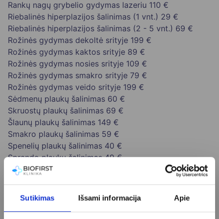
Rankų nagų grybelio gydymas lazeriu
110 €
Riebalinės hiperplazijos šalinimas (1 vnt.)
29 €
Riebalinės hiperplazijos šalinimas (2 - 5 vnt.)
69 €
Rožinės gydymas dekoltė srityje
199 €
Rožinės gydymas kaktos srityje
89 €
Rožinės gydymas nosies srityje
109 €
Rožinės gydymas smakro srityje
79 €
Rožinės gydymas veido srityje
199 €
Sėdmenų plaukų šalinimas
60 €
Skruostų plaukų šalinimas
69 €
Šlaunų plaukų šalinimas
149 €
Smakro plaukų šalinimas
59 €
Spenelių plaukų šalinimas
40 €
Sprando plaukų šalinimas
49 €
Strijų šalinimas lazeriu (130 cm)
140 €
Strijų šalinimas lazeriu (2 cm)
79 €
Sudėtingo apgamo, keratozės ištyrimas dermatoskopu
Sutikimas
Išsami informacija
Apie
ir šalinimas veidoje zonoje
99 €
Sudėtingo apgamo, keratozės šalinimas ne veido