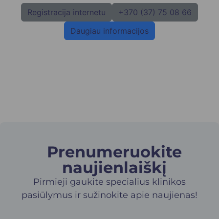
Registracija internetu
+370 (37) 75 08 66
Daugiau informacijos
Prenumeruokite
naujienlaiškį​
Pirmieji gaukite specialius klinikos
pasiūlymus ir sužinokite apie naujienas!