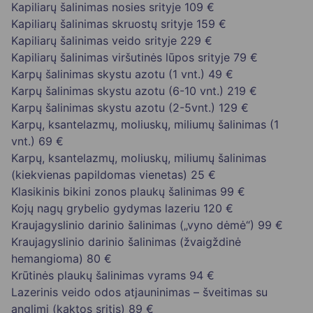
Kapiliarų šalinimas nosies srityje
109 €
Kapiliarų šalinimas skruostų srityje
159 €
Kapiliarų šalinimas veido srityje
229 €
Kapiliarų šalinimas viršutinės lūpos srityje
79 €
Karpų šalinimas skystu azotu (1 vnt.)
49 €
Karpų šalinimas skystu azotu (6-10 vnt.)
219 €
Karpų šalinimas skystu azotu (2-5vnt.)
129 €
Karpų, ksantelazmų, moliuskų, miliumų šalinimas (1
vnt.)
69 €
Karpų, ksantelazmų, moliuskų, miliumų šalinimas
(kiekvienas papildomas vienetas)
25 €
Klasikinis bikini zonos plaukų šalinimas
99 €
Kojų nagų grybelio gydymas lazeriu
120 €
Kraujagyslinio darinio šalinimas („vyno dėmė“)
99 €
Kraujagyslinio darinio šalinimas (žvaigždinė
hemangioma)
80 €
Krūtinės plaukų šalinimas vyrams
94 €
Lazerinis veido odos atjauninimas – šveitimas su
anglimi (kaktos sritis)
89 €