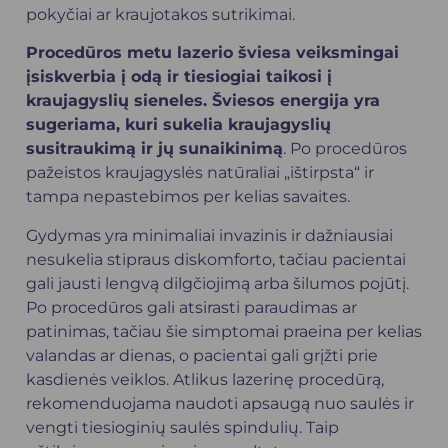
pokyčiai ar kraujotakos sutrikimai.
Procedūros metu lazerio šviesa veiksmingai
įsiskverbia į odą ir tiesiogiai taikosi į
kraujagyslių sieneles. Šviesos energija yra
sugeriama, kuri sukelia kraujagyslių
susitraukimą ir jų sunaikinimą
. Po procedūros
pažeistos kraujagyslės natūraliai „ištirpsta“ ir
tampa nepastebimos per kelias savaites.
Gydymas yra minimaliai invazinis ir dažniausiai
nesukelia stipraus diskomforto, tačiau pacientai
gali jausti lengvą dilgčiojimą arba šilumos pojūtį.
Po procedūros gali atsirasti paraudimas ar
patinimas, tačiau šie simptomai praeina per kelias
valandas ar dienas, o pacientai gali grįžti prie
kasdienės veiklos. Atlikus lazerinę procedūrą,
rekomenduojama naudoti apsaugą nuo saulės ir
vengti tiesioginių saulės spindulių. Taip