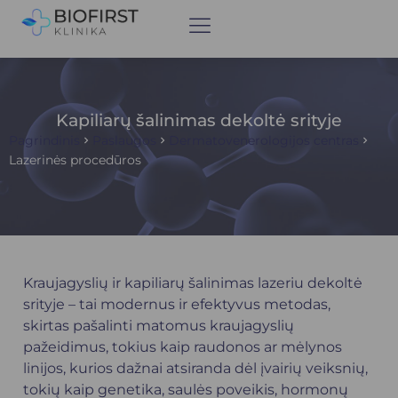
Kapiliarų šalinimas dekoltė srityje
Pagrindinis
Paslaugos
Dermatovenerologijos centras
Lazerinės procedūros
Kraujagyslių ir kapiliarų šalinimas lazeriu dekoltė
srityje – tai modernus ir efektyvus metodas,
skirtas pašalinti matomus kraujagyslių
pažeidimus, tokius kaip raudonos ar mėlynos
linijos, kurios dažnai atsiranda dėl įvairių veiksnių,
tokių kaip genetika, saulės poveikis, hormonų