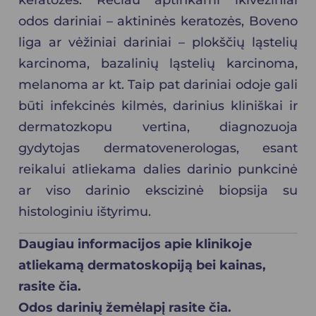
keratozės.
Rečiau aptinkami ikivėžiniai
odos dariniai – aktininės keratozės, Boveno
liga ar vėžiniai dariniai – plokščių ląstelių
karcinoma, bazalinių ląstelių karcinoma,
melanoma ar kt.
Taip pat dariniai odoje gali
būti infekcinės kilmės, darinius kliniškai ir
dermatozkopu vertina, diagnozuoja
gydytojas
dermatovenerologas
, esant
reikalui atliekama dalies darinio punkcinė
ar viso darinio ekscizinė biopsija su
histologiniu ištyrimu.
Daugiau informacijos apie klinikoje
atliekamą dermatoskopiją bei kainas,
rasite
čia
.
Odos darinių žemėlapį rasite
čia
.