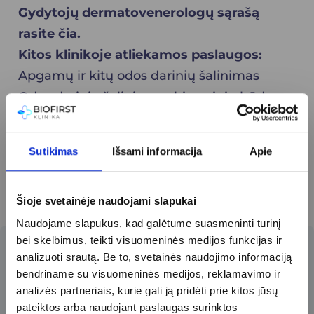
Gydytojų dermatovenerologų sąrašą
rasite
čia
.
Kitos klinikoje atliekamos paslaugos:
Apgamų ir kitų odos darinių šalinimas
Odos darinių šalinimas chirurginiu būdu
Sutikimas
Išsami informacija
Apie
Šioje svetainėje naudojami slapukai
Naudojame slapukus, kad galėtume suasmeninti turinį
bei skelbimus, teikti visuomeninės medijos funkcijas ir
analizuoti srautą. Be to, svetainės naudojimo informaciją
Prenumeruokite
bendriname su visuomeninės medijos, reklamavimo ir
naujienlaiškį​
analizės partneriais, kurie gali ją pridėti prie kitos jūsų
pateiktos arba naudojant paslaugas surinktos
Pirmieji gaukite specialius klinikos