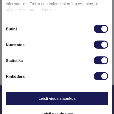
informacijos. Toliau naudodamiesi mūsų svetaine, jūs
pasiūlymus ir sužinokite apie naujienas!
sutinkate su mūsų slapukais.
Sutikimo
Būtini
pasirinkimas
Nuostatos
Prenumeruoti
Skaityti daugiau
Statistika
Rinkodara
Leisti visus slapukus
Ateities medicina
šiandien
Leisti pasirinkimą