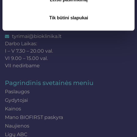
UAB „Bioklinika“
Studentų g. 37, Kaunas
Tik būtini slapukai
+370 (37) 750866
info@bioklinika.lt
tyrimai@bioklinika.lt
Darbo Laikas:
I – V 7.30 – 20.00 val.
VI 9.00 – 15.00 val.
VII nedirbame
Pagrindinis svetainės meniu
Paslaugos
Gydytojai
Kainos
Mano BIOFIRST paskyra
Naujienos
Ligų ABC