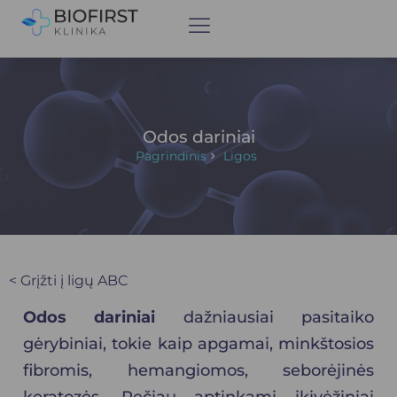
Odos dariniai
Pagrindinis
Ligos
< Grįžti į ligų ABC
Odos dariniai
dažniausiai pasitaiko
gėrybiniai, tokie kaip apgamai, minkštosios
fibromis, hemangiomos, seborėjinės