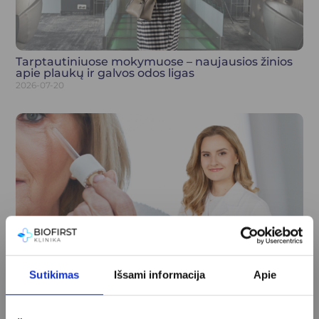
Tarptautiniuose mokymuose – naujausios žinios
apie plaukų ir galvos odos ligas
2026-07-20
Sutikimas
Išsami informacija
Apie
Menopauzė ir moters grožis: hormonų įtaka odai,