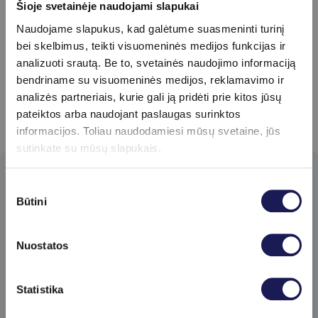
Šioje svetainėje naudojami slapukai
plaukams, nagams
2026-02-19
Naudojame slapukus, kad galėtume suasmeninti turinį
bei skelbimus, teikti visuomeninės medijos funkcijas ir
analizuoti srautą. Be to, svetainės naudojimo informaciją
bendriname su visuomeninės medijos, reklamavimo ir
analizės partneriais, kurie gali ją pridėti prie kitos jūsų
pateiktos arba naudojant paslaugas surinktos
informacijos. Toliau naudodamiesi mūsų svetaine, jūs
sutinkate su mūsų slapukais.
Prenumeruokite
Sutikimo
Būtini
pasirinkimas
naujienlaiškį​
Pirmieji gaukite specialius klinikos
Nuostatos
pasiūlymus ir sužinokite apie naujienas!
Skaityti daugiau
Statistika