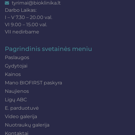
tyrimai@bioklinika.lt
Darbo Laikas:
I – V 7.30 – 20.00 val.
VI 9.00 – 15.00 val.
VII nedirbame
Pagrindinis svetainės meniu
Paslaugos
Gydytojai
Kainos
Mano BIOFIRST paskyra
Naujienos
Ligų ABC
E. parduotuvė
Video galerija
Nuotraukų galerija
Kontaktai