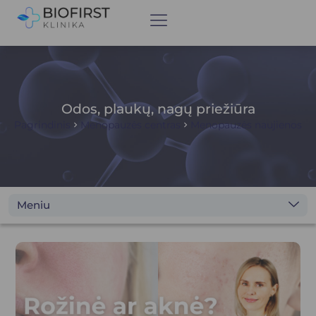
Odos, plaukų, nagų priežiūra
Pagrindinis
Menopauzės centras
Menopauzės naujienos
Meniu
Mūsų tikslas
Gydytojų komanda
Perimenopauzė
Menopauzė (klimaksas)
Menopauzės simptomai
Gydymo galimybės