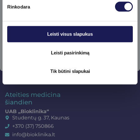
Rinkodara
Prenumeruoti
Leisti visus slapukus
Leisti pasirinkimą
Tik būtini slapukai
Ateities medicina
šiandien
UAB „Bioklinika“
Studentų g. 37, Kaunas
+370 (37) 750866
info@bioklinika.lt