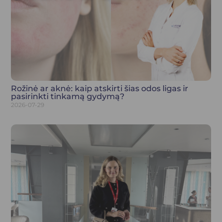
Postmenopauzė
Naujienos
Pakaitinė hormonų terapija
Bioidentiškų hormonų terapija
Lazerinė ginekologija
Odos, plaukų, nagų priežiūra
Menopauzės simptomai
Rožinė ar aknė: kaip atskirti šias odos ligas ir
D.U.K.
pasirinkti tinkamą gydymą?
Bendruomenė
2026-07-29
Vaizdo medžiaga