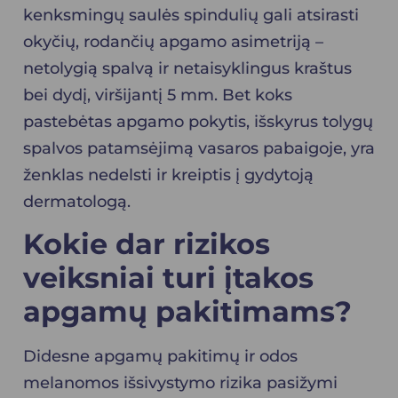
kenksmingų saulės spindulių gali atsirasti
okyčių, rodančių apgamo asimetriją –
netolygią spalvą ir netaisyklingus kraštus
bei dydį, viršijantį 5 mm. Bet koks
pastebėtas apgamo pokytis, išskyrus tolygų
spalvos patamsėjimą vasaros pabaigoje, yra
ženklas nedelsti ir kreiptis į gydytoją
dermatologą.
Kokie dar rizikos
veiksniai turi įtakos
apgamų pakitimams?
Didesne apgamų pakitimų ir odos
melanomos
išsivystymo rizika pasižymi