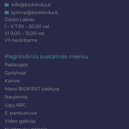
info@bioklinika.lt
tyrimai@bioklinika.lt
Darbo Laikas:
I – V 7.30 – 20.00 val.
VI 9.00 – 15.00 val.
VII nedirbame
Pagrindinis svetainės meniu
Paslaugos
Gydytojai
Kainos
Mano BIOFIRST paskyra
Naujienos
Ligų ABC
E. parduotuvė
Video galerija