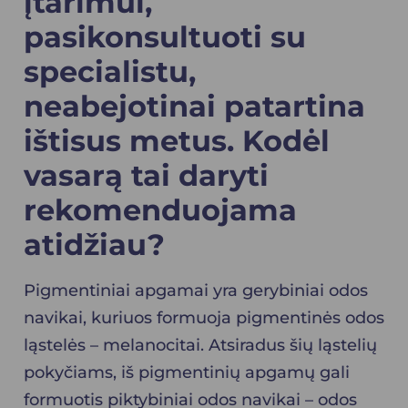
įtarimui,
pasikonsultuoti su
specialistu,
neabejotinai patartina
ištisus metus. Kodėl
vasarą tai daryti
rekomenduojama
atidžiau?
Pigmentiniai apgamai yra gerybiniai odos
navikai, kuriuos formuoja pigmentinės odos
ląstelės – melanocitai. Atsiradus šių ląstelių
pokyčiams, iš pigmentinių apgamų gali
formuotis piktybiniai odos navikai – odos