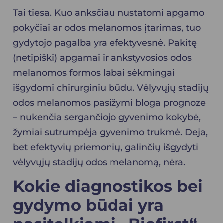
Tai tiesa. Kuo anksčiau nustatomi apgamo
pokyčiai ar odos melanomos įtarimas, tuo
gydytojo pagalba yra efektyvesnė. Pakitę
(netipiški) apgamai ir ankstyvosios odos
melanomos formos labai sėkmingai
išgydomi chirurginiu būdu. Vėlyvųjų stadijų
odos melanomos pasižymi bloga prognoze
– nukenčia sergančiojo gyvenimo kokybė,
žymiai sutrumpėja gyvenimo trukmė. Deja,
bet efektyvių priemonių, galinčių išgydyti
vėlyvųjų stadijų odos melanomą, nėra.
Kokie diagnostikos bei
gydymo būdai yra