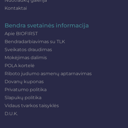
Nuotraukų galerija
Kontaktai
Bendra svetainės informacija
Apie BIOFIRST
Bendradarbiavimas su TLK
Sveikatos draudimas
Mokėjimas dalimis
POLA kortelė
Riboto judumo asmenų aptarnavimas
Dovanų kuponas
Privatumo politika
Slapukų politika
Vidaus tvarkos taisyklės
D.U.K.