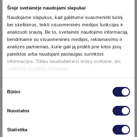
šalinimas – ekscizija. Nepakitusių,
Šioje svetainėje naudojami slapukai
netraumuojamų apgamų šalinti nebūtina,
Naudojame slapukus, kad galėtume suasmeninti turinį
nebent dėl estetinių priežasčių, kuomet jie
bei skelbimus, teikti visuomeninės medijos funkcijas ir
analizuoti srautą. Be to, svetainės naudojimo informaciją
yra ypač matomoje kūno odos vietoje,
bendriname su visuomeninės medijos, reklamavimo ir
dažnai pasitaikančių apgamo traumų,
analizės partneriais, kurie gali ją pridėti prie kitos jūsų
pavyzdžiui, veido, pažastų srityje skutantis,
pateiktos arba naudojant paslaugas surinktos
taip pat jeigu apgamas yra spaudžiamas
informacijos. Toliau naudodamiesi mūsų svetaine, jūs
sutinkate su mūsų slapukais.
drabužių. Tam pasitelkiamas paprastas ir
neskausmingas apgamų šalinimas
MCL 31
Sutikimo
Dermablate Superfractional Er:YAG
lazeriu.
Būtini
pasirinkimas
Kokių veiksmų
Nuostatos
rekomenduotumėte
imtis, siekiant
Skaityti daugiau
Statistika