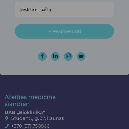
Prenumeruoti
Ateities medicina
šiandien
UAB „Bioklinika“
Studentų g. 37, Kaunas
+370 (37) 750866