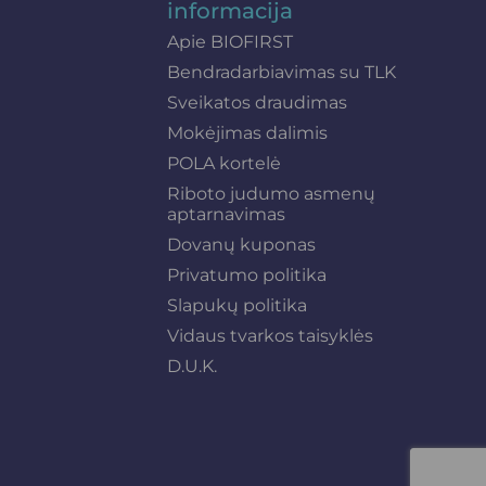
informacija
Apie BIOFIRST
Bendradarbiavimas su TLK
Sveikatos draudimas
Mokėjimas dalimis
POLA kortelė
Riboto judumo asmenų
aptarnavimas
Dovanų kuponas
Privatumo politika
Slapukų politika
Vidaus tvarkos taisyklės
D.U.K.