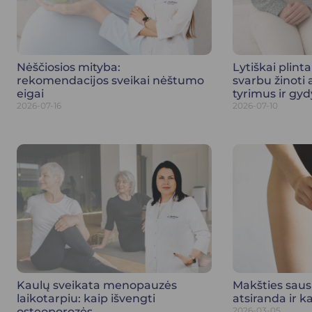
Nėščiosios mityba:
Lytiškai plinta
rekomendacijos sveikai nėštumo
svarbu žinoti
eigai
tyrimus ir gy
2026-07-16
2026-07-10
Kaulų sveikata menopauzės
Makšties sau
laikotarpiu: kaip išvengti
atsiranda ir kai
osteoporozės
2026-03-05