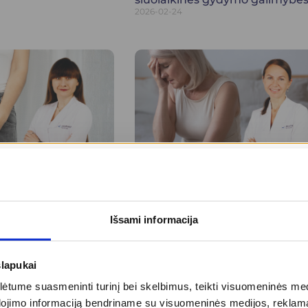
2026-02-24
na, bet neretai
Menopauzė: naujas gyvenimo
ojama infekcija
tarpsnis, kurį galima suvaldyti
2025-10-08
Išsami informacija
slapukai
tume suasmeninti turinį bei skelbimus, teikti visuomeninės medij
dojimo informaciją bendriname su visuomeninės medijos, reklamav