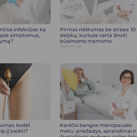
nčios infekcijos: ką
Pirmas nėštumas be streso: 10
 apie simptomus,
dalykų, kuriuos verta žinoti
dymą?
būsimoms mamoms
2026-05-29
sumas: kodėl
Karščio bangos menopauzės
p jį įveikti?
metu: priežastys, sprendimai ir
šiuolaikinės gydymo galimybė