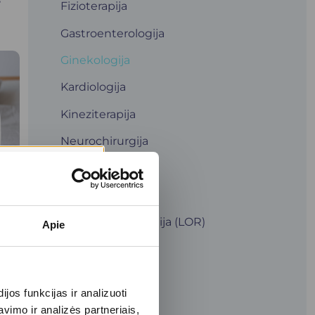
Fizioterapija
Gastroenterologija
Ginekologija
Kardiologija
Kineziterapija
Neurochirurgija
Neurologija
Oftalmologija
Otorinolaringologija (LOR)
Apie
Pulmonologija
Radiologija
os funkcijas ir analizuoti
Šeimos medicina
imo ir analizės partneriais,