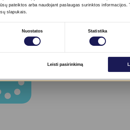
tos jūsų pateiktos arba naudojant paslaugas surinktos informacijo
ūsų slapukais.
Nuostatos
Statistika
Skaityti daugiau
yti daugiau
Leisti pasirinkimą
L