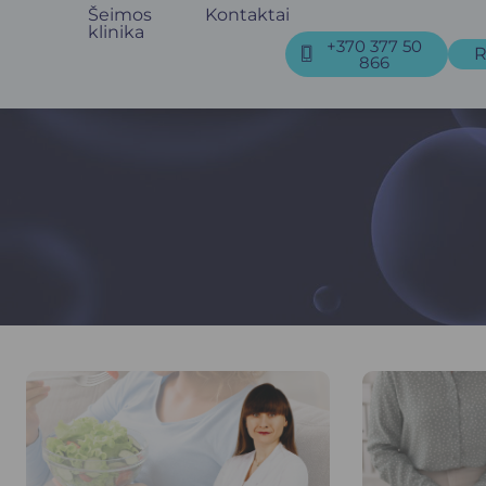
Šeimos
Kontaktai
klinika
+370 377 50
R
866