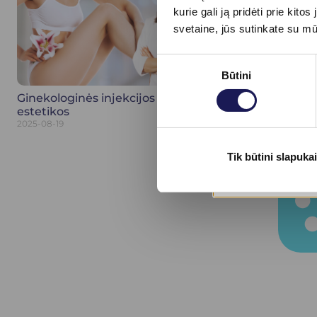
kurie gali ją pridėti prie ki
svetaine, jūs sutinkate su m
Sutikimo
Būtini
pasirinkimas
Ginekologinės injekcijos ne tik dėl
estetikos
2025-08-19
Rod
Tik būtini slapukai