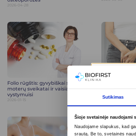
2026-04-28
Folio rūgštis: gyvybiškai svarbi
Pienligė – daž
moterų sveikatai ir vaisiaus
moterų ignoru
vystymuisi
2026-01-08
Sutikimas
2026-01-15
Šioje svetainėje naudojami 
Naudojame slapukus, kad galė
srautą. Be to, svetainės nau