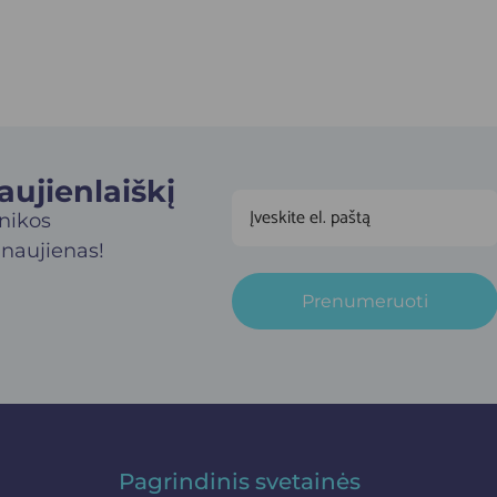
jienlaiškį​
inikos
 naujienas!
Prenumeruoti
Pagrindinis svetainės