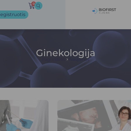
0
egistruotis
Ginekologija
Pagrindinis
Naujienos