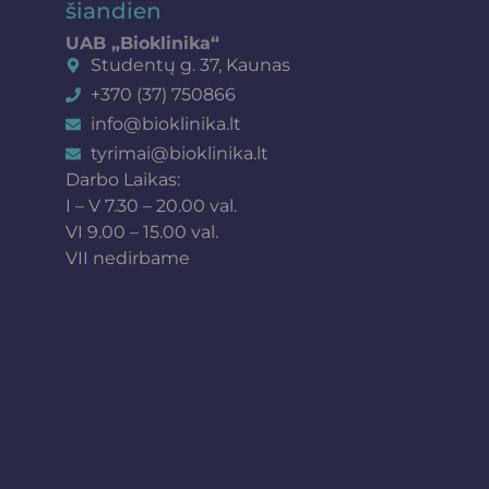
šiandien
UAB „Bioklinika“
Studentų g. 37, Kaunas
+370 (37) 750866
info@bioklinika.lt
tyrimai@bioklinika.lt
Darbo Laikas:
I – V 7.30 – 20.00 val.
VI 9.00 – 15.00 val.
VII nedirbame