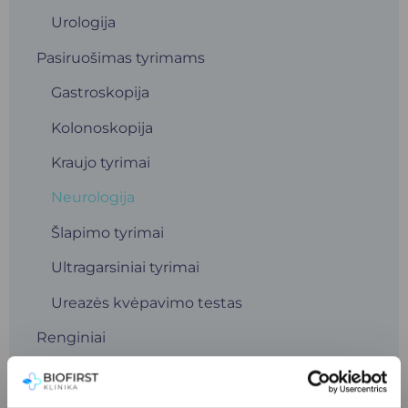
Urologija
Pasiruošimas tyrimams
Gastroskopija
Kolonoskopija
Kraujo tyrimai
Neurologija
Šlapimo tyrimai
Ultragarsiniai tyrimai
Ureazės kvėpavimo testas
Renginiai