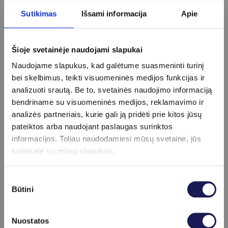
Sutikimas
Išsami informacija
Apie
Šioje svetainėje naudojami slapukai
Naudojame slapukus, kad galėtume suasmeninti turinį
bei skelbimus, teikti visuomeninės medijos funkcijas ir
analizuoti srautą. Be to, svetainės naudojimo informaciją
bendriname su visuomeninės medijos, reklamavimo ir
analizės partneriais, kurie gali ją pridėti prie kitos jūsų
Kaip pasiruošti encefalografijos tyrimui?
pateiktos arba naudojant paslaugas surinktos
2026-02-13
informacijos. Toliau naudodamiesi mūsų svetaine, jūs
sutinkate su mūsų slapukais.
Sutikimo
Būtini
pasirinkimas
Nuostatos