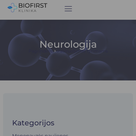
Neurologija
Pagrindinis
Pasiruošimas tyrimams
Kategorijos
Menopauzės naujienos