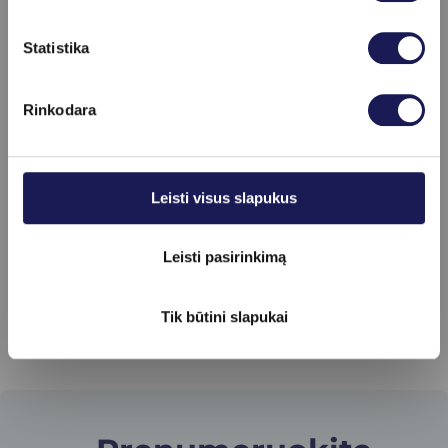
Skaityti daugiau
Statistika
Rinkodara
Leisti visus slapukus
Leisti pasirinkimą
Tik būtini slapukai