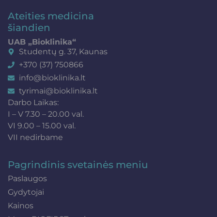
Ateities medicina
šiandien
UAB „Bioklinika“
Studentų g. 37, Kaunas
+370 (37) 750866
info@bioklinika.lt
tyrimai@bioklinika.lt
Darbo Laikas:
I – V 7.30 – 20.00 val.
VI 9.00 – 15.00 val.
VII nedirbame
Pagrindinis svetainės meniu
Paslaugos
Gydytojai
Kainos