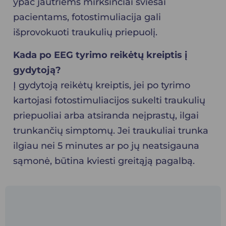
ypač jautriems mirksinčiai šviesai
pacientams, fotostimuliacija gali
išprovokuoti traukulių priepuolį.
Kada po EEG tyrimo reikėtų kreiptis į
gydytoją?
Į gydytoją reikėtų kreiptis, jei po tyrimo
kartojasi fotostimuliacijos sukelti traukulių
priepuoliai arba atsiranda neįprastų, ilgai
trunkančių simptomų. Jei traukuliai trunka
ilgiau nei 5 minutes ar po jų neatsigauna
sąmonė, būtina kviesti greitąją pagalbą.