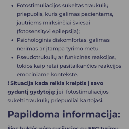
Fotostimuliacijos sukeltas traukulių
priepuolis, kuris galimas pacientams,
jautriems mirksinčiai šviesai
(fotosensityvi epilepsija);
Psichologinis diskomfortas, galimas
nerimas ar įtampa tyrimo metu;
Pseudotrukulių ar funkcinės reakcijos,
tokios kaip retai pasitaikančios reakcijos
emociniame kontekste.
! Situacija kada reikia kreiptis į savo
gydantį gydytoją: j
ei fotostimuliacijos
sukelti traukulių priepuoliai kartojasi.
Papildoma informacija:
Šios būklės nėra susijusios su EEG tyrimu,