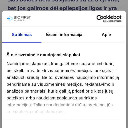
bet jos galimos dėl epilepsijos ligos ir yra
grėsmingos sveikatai:
Jie traukaliai trunka ilgiau nei 5 min.,
Sutikimas
Išsami informacija
Apie
laukiatės ar ar sergate cukriniu diabetu
arba po traukulių neatgaunate sąmonės,
reikėtų informuoti artimuosius, kad šiais
Šioje svetainėje naudojami slapukai
atvejais nedelsiant būtina kviesti greitąją
Naudojame slapukus, kad galėtume suasmeninti turinį
bei skelbimus, teikti visuomeninės medijos funkcijas ir
pagalbą.
analizuoti srautą. Be to, svetainės naudojimo informaciją
Privaloma pasiruošimo
bendriname su visuomeninės medijos, reklamavimo ir
analizės partneriais, kurie gali ją pridėti prie kitos jūsų
instrukcija pacientui
pateiktos arba naudojant paslaugas surinktos
kaip teisingai
informacijos. Toliau naudodamiesi mūsų svetaine, jūs
sutinkate su mūsų slapukais.
pasiruošti
Sutikimo