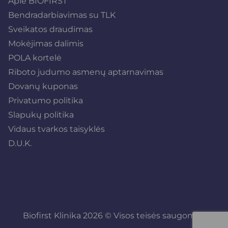
Apie BIOFIRST
Bendradarbiavimas su TLK
Sveikatos draudimas
Mokėjimas dalimis
POLA kortelė
Riboto judumo asmenų aptarnavimas
Dovanų kuponas
Privatumo politika
Slapukų politika
Vidaus tvarkos taisyklės
D.U.K.
Biofirst Klinika 2026 © Visos teisės saugomos