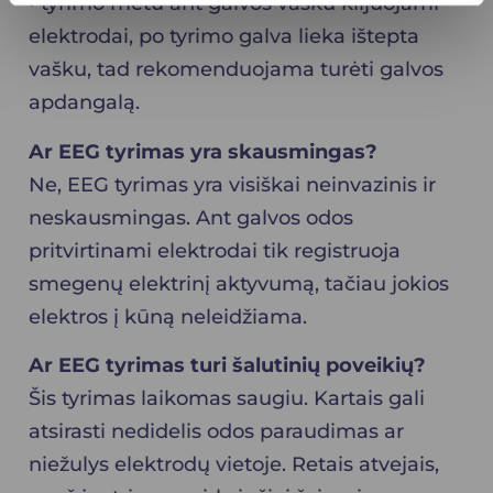
• tyrimo metu ant galvos vašku klijuojami
elektrodai, po tyrimo galva lieka ištepta
vašku, tad rekomenduojama turėti galvos
apdangalą.
Ar EEG tyrimas yra skausmingas?
Ne, EEG tyrimas yra visiškai neinvazinis ir
neskausmingas. Ant galvos odos
pritvirtinami elektrodai tik registruoja
smegenų elektrinį aktyvumą, tačiau jokios
elektros į kūną neleidžiama.
Ar EEG tyrimas turi šalutinių poveikių?
Šis tyrimas laikomas saugiu. Kartais gali
atsirasti nedidelis odos paraudimas ar
niežulys elektrodų vietoje. Retais atvejais,