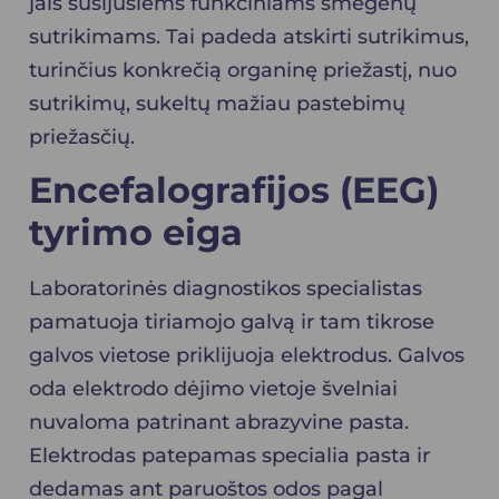
jais susijusiems funkciniams smegenų
sutrikimams. Tai padeda atskirti sutrikimus,
turinčius konkrečią organinę priežastį, nuo
sutrikimų, sukeltų mažiau pastebimų
priežasčių.
Encefalografijos (EEG)
tyrimo eiga
Laboratorinės diagnostikos specialistas
pamatuoja tiriamojo galvą ir tam tikrose
galvos vietose priklijuoja elektrodus. Galvos
oda elektrodo dėjimo vietoje švelniai
nuvaloma patrinant abrazyvine pasta.
Elektrodas patepamas specialia pasta ir
dedamas ant paruoštos odos pagal