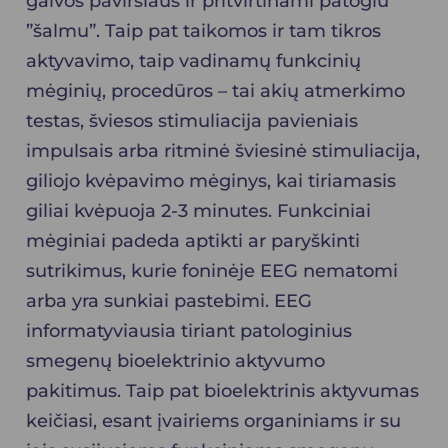
galvos paviršiaus ir pritvirtinami patogiu
”šalmu”. Taip pat taikomos ir tam tikros
aktyvavimo, taip vadinamų funkcinių
mėginių, procedūros – tai akių atmerkimo
testas, šviesos stimuliacija pavieniais
impulsais arba ritminė šviesinė stimuliacija,
giliojo kvėpavimo mėginys, kai tiriamasis
giliai kvėpuoja 2-3 minutes. Funkciniai
mėginiai padeda aptikti ar paryškinti
sutrikimus, kurie foninėje EEG nematomi
arba yra sunkiai pastebimi. EEG
informatyviausia tiriant patologinius
smegenų bioelektrinio aktyvumo
pakitimus. Taip pat bioelektrinis aktyvumas
keičiasi, esant įvairiems organiniams ir su