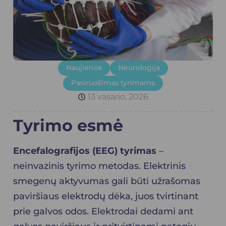
Naujienos
Neurologija
Pasiruošimas tyrimams
13 vasario, 2026
Tyrimo esmė
Encefalografijos (EEG) tyrimas
–
neinvazinis tyrimo metodas. Elektrinis
smegenų aktyvumas gali būti užrašomas
paviršiaus elektrodų dėka, juos tvirtinant
prie galvos odos. Elektrodai dedami ant