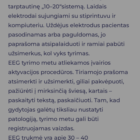
tarptautinę „10–20“sistemą. Laidais
elektrodai sujungiami su stiprintuvu ir
kompiuteriu. Uždėjus elektrodus pacientas
pasodinamas arba paguldomas, jo
paprašoma atsipalaiduoti ir ramiai pabūti
užsimerkus, kol vyks tyrimas.
EEG tyrimo metu atliekamos įvairios
aktyvacijos procedūros. Tiriamojo prašoma
atsimerkti ir užsimerkti, giliai pakvėpuoti,
pažiūrėti į mirksinčią šviesą, kartais –
paskaityti tekstą, paskaičiuoti. Tam, kad
gydytojas galėtų tiksliau nustatyti
patologiją, tyrimo metu gali būti
registruojamas vaizdas.
EEG trukmė yra apie 30 – 40