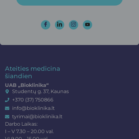
Ateities medicina
šiandien
UAB „Bioklinika“
Studentų g. 37, Kaunas
+370 (37) 750866
info@bioklinika.lt
tyrimai@bioklinika.lt
Darbo Laikas:
I – V 7.30 – 20.00 val.
VI 9.00 – 15.00 val.