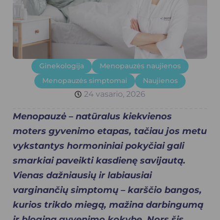
Ginekologija
Menopauzės naujienos
Menopauzės simptomai
Naujienos
24 vasario, 2026
Menopauzė – natūralus kiekvienos
moters gyvenimo etapas, tačiau jos metu
vykstantys hormoniniai pokyčiai gali
smarkiai paveikti kasdienę savijautą.
Vienas dažniausių ir labiausiai
varginančių simptomų – karščio bangos,
kurios trikdo miegą, mažina darbingumą
ir blogina gyvenimo kokybę. Nors šis