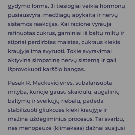
gydymo forma. Ji tiesiogiai veikia hormonų
pusiausvyrą, medžiagų apykaitą ir nervų
sistemos reakcijas. Kai racione vyrauja
rafinuotas cukrus, gaminiai iš baltų miltų ir
stipriai perdirbtas maistas, cukraus kiekis
kraujyje ima svyruoti. Tokie svyravimai
aktyvina simpatinę nervų sistemą ir gali
išprovokuoti karščio bangas.
Pasak R. Mackevičienės, subalansuota
mityba, kurioje gausu skaidulų, augalinių
baltymų ir sveikųjų riebalų, padeda
stabilizuoti gliukozės kiekį kraujyje ir
mažina uždegiminius procesus. Tai svarbu,
nes
menopauzė (klimaksas)
dažnai susijusi