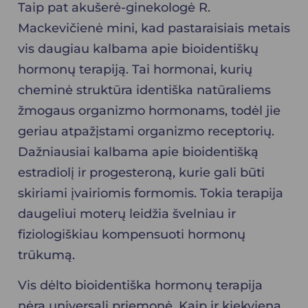
Taip pat akušerė-ginekologė R.
Mackevičienė mini, kad pastaraisiais metais
vis daugiau kalbama apie
bioidentiškų
hormonų terapiją
. Tai hormonai, kurių
cheminė struktūra identiška natūraliems
žmogaus organizmo hormonams, todėl jie
geriau atpažįstami organizmo receptorių.
Dažniausiai kalbama apie bioidentišką
estradiolį ir progesteroną, kurie gali būti
skiriami įvairiomis formomis. Tokia terapija
daugeliui moterų leidžia švelniau ir
fiziologiškiau kompensuoti hormonų
trūkumą.
Vis dėlto bioidentiška hormonų terapija
nėra universali priemonė. Kaip ir kiekviena