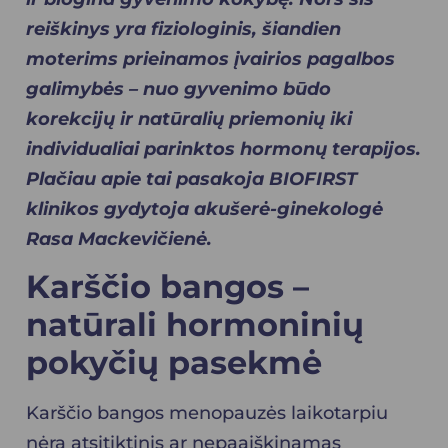
reiškinys yra fiziologinis, šiandien
moterims prieinamos įvairios pagalbos
galimybės – nuo gyvenimo būdo
korekcijų ir natūralių priemonių iki
individualiai parinktos hormonų terapijos.
Plačiau apie tai pasakoja BIOFIRST
klinikos
gydytoja akušerė-ginekologė
Rasa Mackevičienė.
Karščio bangos –
natūrali hormoninių
pokyčių pasekmė
Karščio bangos menopauzės laikotarpiu
nėra atsitiktinis ar nepaaiškinamas