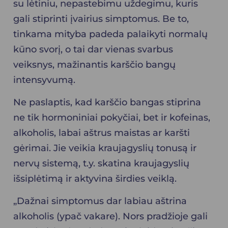
su lėtiniu, nepastebimu uždegimu, kuris
gali stiprinti įvairius simptomus. Be to,
tinkama mityba padeda palaikyti normalų
kūno svorį, o tai dar vienas svarbus
veiksnys, mažinantis karščio bangų
intensyvumą.
Ne paslaptis, kad karščio bangas stiprina
ne tik hormoniniai pokyčiai, bet ir kofeinas,
alkoholis, labai aštrus maistas ar karšti
gėrimai. Jie veikia kraujagyslių tonusą ir
nervų sistemą, t.y. skatina kraujagyslių
išsiplėtimą ir aktyvina širdies veiklą.
„Dažnai simptomus dar labiau aštrina
alkoholis (ypač vakare). Nors pradžioje gali