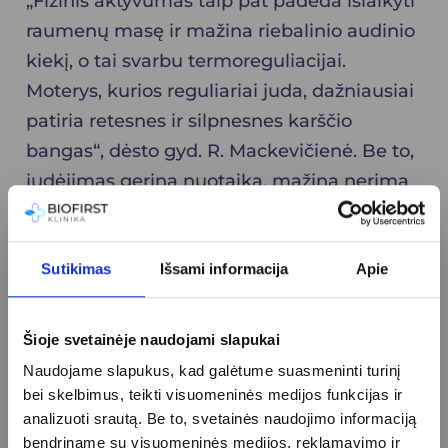
„Fizinis aktyvumas taip pat padeda išlaikyti
raumenų masę ir mažina riebalinio audinio
kiekį, o tai svarbu termoreguliacijai.
Moterys, kurios reguliariai juda, dažniausiai
patiria retesnes ir silpnesnes karščio
bangas“, dėsto gyd. R. Mackevičienė. Be to,
judėjimas gerina nuotaiką, mažina nerimą
ir padeda lengviau užmigti.
Natūralios priemonės –
Sutikimas
Išsami informacija
Apie
švelnus, bet
individualus
Šioje svetainėje naudojami slapukai
sprendimas
Naudojame slapukus, kad galėtume suasmeninti turinį
bei skelbimus, teikti visuomeninės medijos funkcijas ir
analizuoti srautą. Be to, svetainės naudojimo informaciją
Natūralios priemonės dažnai pasirenkamos,
bendriname su visuomeninės medijos, reklamavimo ir