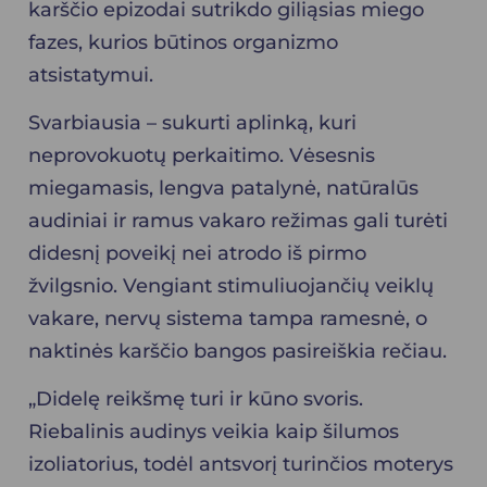
karščio epizodai sutrikdo giliąsias miego
fazes, kurios būtinos organizmo
atsistatymui.
Svarbiausia – sukurti aplinką, kuri
neprovokuotų perkaitimo. Vėsesnis
miegamasis, lengva patalynė, natūralūs
audiniai ir ramus vakaro režimas gali turėti
didesnį poveikį nei atrodo iš pirmo
žvilgsnio. Vengiant stimuliuojančių veiklų
vakare, nervų sistema tampa ramesnė, o
naktinės karščio bangos pasireiškia rečiau.
„Didelę reikšmę turi ir kūno svoris.
Riebalinis audinys veikia kaip šilumos
izoliatorius, todėl antsvorį turinčios moterys