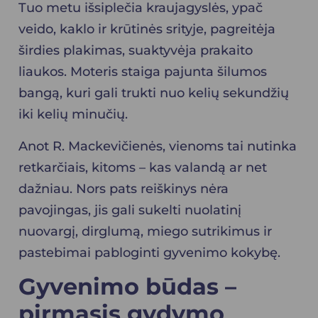
Tuo metu išsiplečia kraujagyslės, ypač
veido, kaklo ir krūtinės srityje, pagreitėja
širdies plakimas, suaktyvėja prakaito
liaukos. Moteris staiga pajunta šilumos
bangą, kuri gali trukti nuo kelių sekundžių
iki kelių minučių.
Anot R. Mackevičienės, vienoms tai nutinka
retkarčiais, kitoms – kas valandą ar net
dažniau. Nors pats reiškinys nėra
pavojingas, jis gali sukelti nuolatinį
nuovargį, dirglumą, miego sutrikimus ir
pastebimai pabloginti gyvenimo kokybę.
Gyvenimo būdas –
pirmasis gydymo