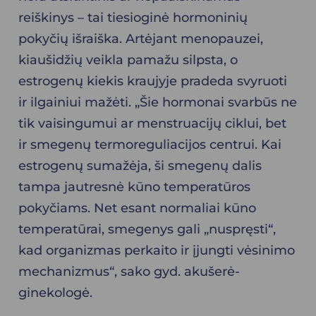
reiškinys – tai tiesioginė hormoninių
pokyčių išraiška. Artėjant menopauzei,
kiaušidžių veikla pamažu silpsta, o
estrogenų kiekis kraujyje pradeda svyruoti
ir ilgainiui mažėti. „Šie hormonai svarbūs ne
tik vaisingumui ar menstruacijų ciklui, bet
ir smegenų termoreguliacijos centrui. Kai
estrogenų sumažėja, ši smegenų dalis
tampa jautresnė kūno temperatūros
pokyčiams. Net esant normaliai kūno
temperatūrai, smegenys gali „nuspręsti“,
kad organizmas perkaito ir įjungti vėsinimo
mechanizmus“, sako gyd. akušerė-
ginekologė.