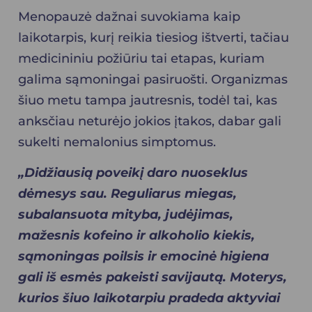
Menopauzė dažnai suvokiama kaip
laikotarpis, kurį reikia tiesiog ištverti, tačiau
medicininiu požiūriu tai etapas, kuriam
galima sąmoningai pasiruošti. Organizmas
šiuo metu tampa jautresnis, todėl tai, kas
anksčiau neturėjo jokios įtakos, dabar gali
sukelti nemalonius simptomus.
„Didžiausią poveikį daro nuoseklus
dėmesys sau. Reguliarus miegas,
subalansuota mityba, judėjimas,
mažesnis kofeino ir alkoholio kiekis,
sąmoningas poilsis ir emocinė higiena
gali iš esmės pakeisti savijautą. Moterys,
kurios šiuo laikotarpiu pradeda aktyviai