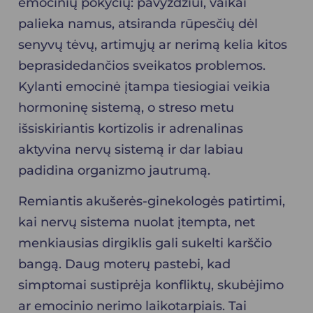
emocinių pokyčių: pavyzdžiui, vaikai
palieka namus, atsiranda rūpesčių dėl
senyvų tėvų, artimųjų ar nerimą kelia kitos
beprasidedančios sveikatos problemos.
Kylanti emocinė įtampa tiesiogiai veikia
hormoninę sistemą, o streso metu
išsiskiriantis kortizolis ir adrenalinas
aktyvina nervų sistemą ir dar labiau
padidina organizmo jautrumą.
Remiantis akušerės-ginekologės patirtimi,
kai nervų sistema nuolat įtempta, net
menkiausias dirgiklis gali sukelti karščio
bangą. Daug moterų pastebi, kad
simptomai sustiprėja konfliktų, skubėjimo
ar emocinio nerimo laikotarpiais. Tai