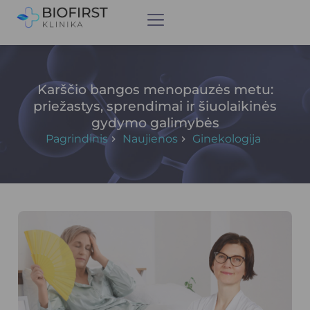
Karščio bangos menopauzės metu:
priežastys, sprendimai ir šiuolaikinės
gydymo galimybės
Pagrindinis
Naujienos
Ginekologija