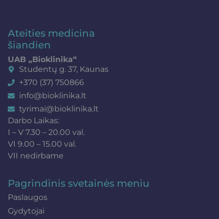
Ateities medicina
šiandien
UAB „Bioklinika“
Studentų g. 37, Kaunas
+370 (37) 750866
info@bioklinika.lt
tyrimai@bioklinika.lt
Darbo Laikas:
I – V 7.30 – 20.00 val.
VI 9.00 – 15.00 val.
VII nedirbame
Pagrindinis svetainės meniu
Paslaugos
Gydytojai