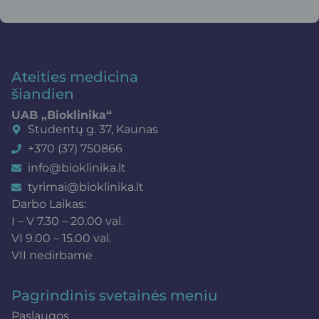
Ateities medicina
šiandien
UAB „Bioklinika“
Studentų g. 37, Kaunas
+370 (37) 750866
info@bioklinika.lt
tyrimai@bioklinika.lt
Darbo Laikas:
I – V 7.30 – 20.00 val.
VI 9.00 – 15.00 val.
VII nedirbame
Pagrindinis svetainės meniu
Paslaugos