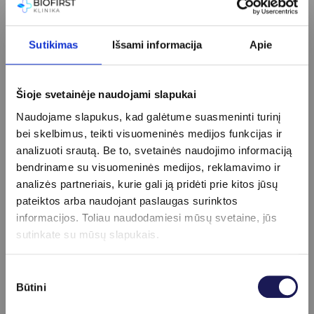
Sutikimas
Išsami informacija
Apie
BIOFIRST spaudoje („Kauno diena”): Sveikatos bei
grožio perversmas – savo kraujo plazmos
Šioje svetainėje naudojami slapukai
injekcijos
2018-09-25
Naudojame slapukus, kad galėtume suasmeninti turinį
bei skelbimus, teikti visuomeninės medijos funkcijas ir
analizuoti srautą. Be to, svetainės naudojimo informaciją
bendriname su visuomeninės medijos, reklamavimo ir
analizės partneriais, kurie gali ją pridėti prie kitos jūsų
pateiktos arba naudojant paslaugas surinktos
informacijos. Toliau naudodamiesi mūsų svetaine, jūs
sutinkate su mūsų slapukais.
Sutikimo
Būtini
pasirinkimas
Gydymas PRP – revoliucija kenčiantiems