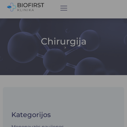
Chirurgija
Pagrindinis
Naujienos
Kategorijos
Menopauzės naujienos