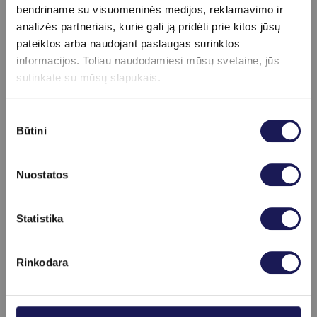
pacientų renkasi nepatirti jokių nemalonių
bendriname su visuomeninės medijos, reklamavimo ir
pojūčių ir būti laikinai primigdomais.
analizės partneriais, kurie gali ją pridėti prie kitos jūsų
pateiktos arba naudojant paslaugas surinktos
Primigdymas trunka tiek, kiek trunka pats
informacijos. Toliau naudodamiesi mūsų svetaine, jūs
ištyrimas. Visgi, klinikoje dirbanti
sutinkate su mūsų slapukais.
anesteziologų komanda pasiruošusi
dalyvauti abejuose tyrimuose. Neretai, kai
Sutikimo
tyrimą renkamasi atlikti su intravenine
Būtini
pasirinkimas
nejautra, pacientai tuo pasinaudoja ir jiems
būna atliekami tiek gastroskopija, tiek
Nuostatos
kolonoskopija vienu metu.“
Skaityti daugiau
Statistika
Rinkodara