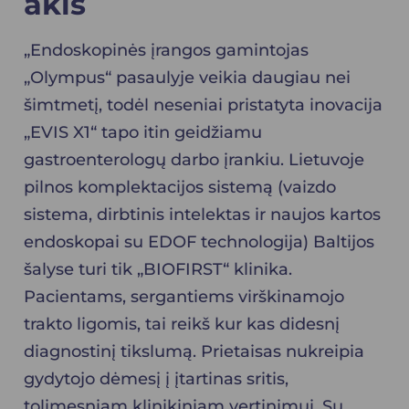
akis
„Endoskopinės įrangos gamintojas
„Olympus“ pasaulyje veikia daugiau nei
šimtmetį, todėl neseniai pristatyta inovacija
„EVIS X1“ tapo itin geidžiamu
gastroenterologų darbo įrankiu. Lietuvoje
pilnos komplektacijos sistemą (vaizdo
sistema, dirbtinis intelektas ir naujos kartos
endoskopai su EDOF technologija) Baltijos
šalyse turi tik „BIOFIRST“ klinika.
Pacientams, sergantiems virškinamojo
trakto ligomis, tai reikš kur kas didesnį
diagnostinį tikslumą. Prietaisas nukreipia
gydytojo dėmesį į įtartinas sritis,
tolimesniam klinikiniam vertinimui. Su