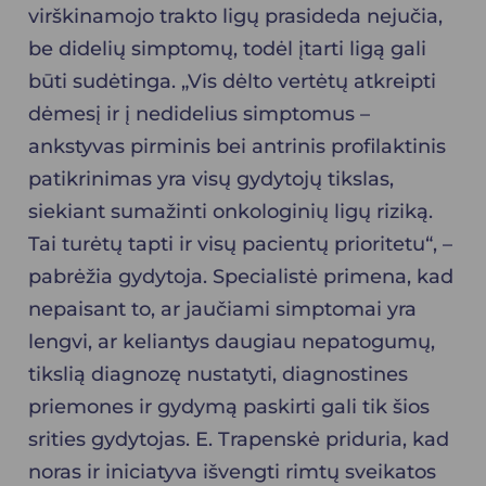
virškinamojo trakto ligų prasideda nejučia,
be didelių simptomų, todėl įtarti ligą gali
būti sudėtinga. „Vis dėlto vertėtų atkreipti
dėmesį ir į nedidelius simptomus –
ankstyvas pirminis bei antrinis profilaktinis
patikrinimas yra visų gydytojų tikslas,
siekiant sumažinti onkologinių ligų riziką.
Tai turėtų tapti ir visų pacientų prioritetu“, –
pabrėžia gydytoja. Specialistė primena, kad
nepaisant to, ar jaučiami simptomai yra
lengvi, ar keliantys daugiau nepatogumų,
tikslią diagnozę nustatyti, diagnostines
priemones ir gydymą paskirti gali tik šios
srities gydytojas. E. Trapenskė priduria, kad
noras ir iniciatyva išvengti rimtų sveikatos