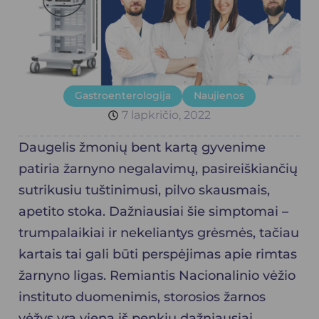
Gastroenterologija
Naujienos
7 lapkričio, 2022
Daugelis žmonių bent kartą gyvenime
patiria žarnyno negalavimų, pasireiškiančių
sutrikusiu tuštinimusi, pilvo skausmais,
apetito stoka. Dažniausiai šie simptomai –
trumpalaikiai ir nekeliantys grėsmės, tačiau
kartais tai gali būti perspėjimas apie rimtas
žarnyno ligas. Remiantis Nacionalinio vėžio
instituto duomenimis, storosios žarnos
vėžys yra viena iš penkių dažniausiai