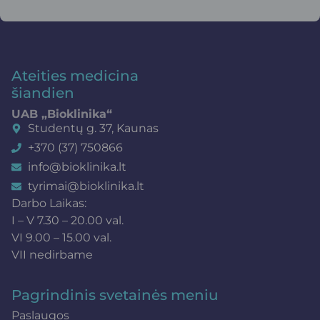
Ateities medicina
šiandien
UAB „Bioklinika“
Studentų g. 37, Kaunas
+370 (37) 750866
info@bioklinika.lt
tyrimai@bioklinika.lt
Darbo Laikas:
I – V 7.30 – 20.00 val.
VI 9.00 – 15.00 val.
VII nedirbame
Pagrindinis svetainės meniu
Paslaugos