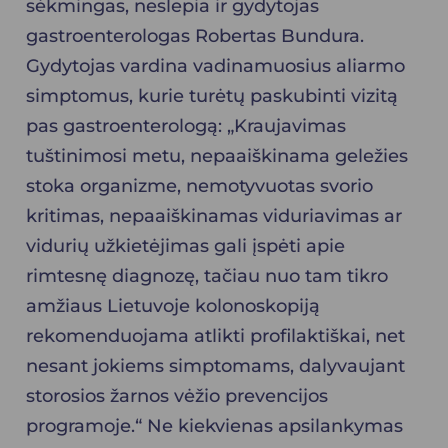
sėkmingas, neslepia ir gydytojas
gastroenterologas Robertas Bundura.
Gydytojas vardina vadinamuosius aliarmo
simptomus, kurie turėtų paskubinti vizitą
pas gastroenterologą: „Kraujavimas
tuštinimosi metu, nepaaiškinama geležies
stoka organizme, nemotyvuotas svorio
kritimas, nepaaiškinamas viduriavimas ar
vidurių užkietėjimas gali įspėti apie
rimtesnę diagnozę, tačiau nuo tam tikro
amžiaus Lietuvoje kolonoskopiją
rekomenduojama atlikti profilaktiškai, net
nesant jokiems simptomams, dalyvaujant
storosios žarnos vėžio prevencijos
programoje.“ Ne kiekvienas apsilankymas