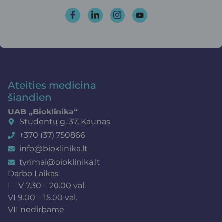
Ateities medicina
šiandien
UAB „Bioklinika“
Studentų g. 37, Kaunas
+370 (37) 750866
info@bioklinika.lt
tyrimai@bioklinika.lt
Darbo Laikas:
I – V 7.30 – 20.00 val.
VI 9.00 – 15.00 val.
VII nedirbame