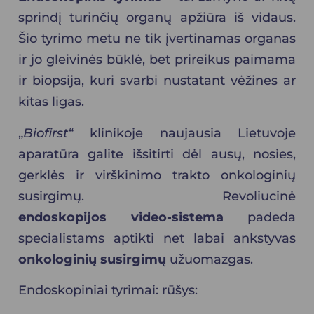
sprindį turinčių organų apžiūra iš vidaus.
Šio tyrimo metu ne tik įvertinamas organas
ir jo gleivinės būklė, bet prireikus paimama
ir biopsija, kuri svarbi nustatant vėžines ar
kitas ligas.
„
Biofirst
“ klinikoje naujausia Lietuvoje
aparatūra galite išsitirti dėl ausų, nosies,
gerklės ir virškinimo trakto onkologinių
susirgimų. Revoliucinė
endoskopijos video-sistema
padeda
specialistams aptikti net labai ankstyvas
onkologinių susirgimų
užuomazgas.
Endoskopiniai tyrimai: rūšys: