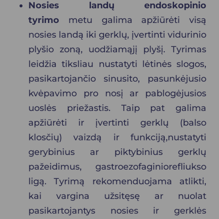
Nosies landų
endoskopinio
tyrimo
metu galima apžiūrėti visą
nosies landą iki gerklų, įvertinti vidurinio
plyšio zoną, uodžiamąjį plyšį. Tyrimas
leidžia tiksliau nustatyti lėtinės slogos,
pasikartojančio sinusito, pasunkėjusio
kvėpavimo pro nosį ar pablogėjusios
uoslės priežastis. Taip pat galima
apžiūrėti ir įvertinti gerklų (balso
klosčių) vaizdą ir funkciją,nustatyti
gerybinius ar piktybinius gerklų
pažeidimus, gastroezofaginiorefliukso
ligą. Tyrimą rekomenduojama atlikti,
kai vargina užsitęsę ar nuolat
pasikartojantys nosies ir gerklės