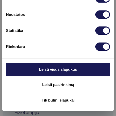
Menopauzės naujienos
Bioidentiškų hormonų terapija
Nuostatos
Lazerinė ginekologija
Skaityti daugiau
Statistika
Menopauzės simptomai
Odos, plaukų, nagų priežiūra
Rinkodara
Pakaitinė hormonų terapija
Naujienos
Leisti visus slapukus
Alergologija
Chirurgija
Leisti pasirinkimą
Dermatovenerologija
Tik būtini slapukai
Endokrinologija
Fizioterapija