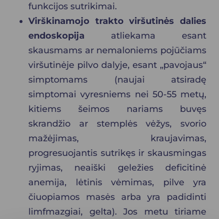
funkcijos sutrikimai.
Virškinamojo trakto viršutinės dalies
endoskopija
atliekama esant
skausmams ar nemaloniems pojūčiams
viršutinėje pilvo dalyje, esant „pavojaus“
simptomams (naujai atsiradę
simptomai vyresniems nei 50-55 metų,
kitiems šeimos nariams buvęs
skrandžio ar stemplės vėžys, svorio
mažėjimas, kraujavimas,
progresuojantis sutrikęs ir skausmingas
ryjimas, neaiški geležies deficitinė
anemija, lėtinis vėmimas, pilve yra
čiuopiamos masės arba yra padidinti
limfmazgiai, gelta). Jos metu tiriame