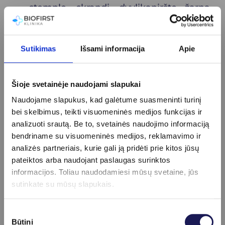
stemplę, skrandį, dvylikapirštę žarną.
Gastroskopinis tyrimas padeda
diagnozuoti gastritą, skrandžio ir
Sutikimas
Išsami informacija
Apie
dvylikapirštės žarnos opaligę,
gastroezofaginio refliukso ligą,
skrandžio piktybinius ir nepiktybinius
Šioje svetainėje naudojami slapukai
navikus, vėžį ir kitas ligas. Anksti
Naudojame slapukus, kad galėtume suasmeninti turinį
nustačius ligas jas dažniausiai galima
bei skelbimus, teikti visuomeninės medijos funkcijas ir
analizuoti srautą. Be to, svetainės naudojimo informaciją
pagydyti vaistais arba endoskopu
bendriname su visuomeninės medijos, reklamavimo ir
pašalinti polipus, sustabdyti kraujavimą.
analizės partneriais, kurie gali ją pridėti prie kitos jūsų
pateiktos arba naudojant paslaugas surinktos
informacijos. Toliau naudodamiesi mūsų svetaine, jūs
sutinkate su mūsų slapukais.
Kategorijos
Sutikimo
Būtini
pasirinkimas