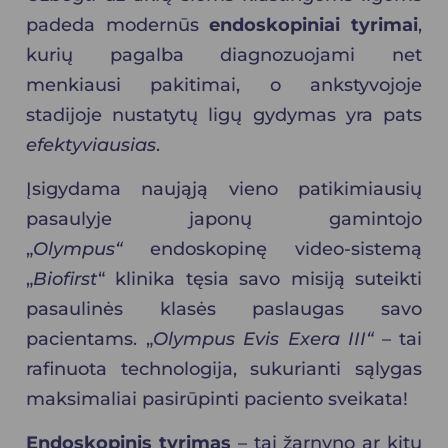
padeda modernūs
endoskopiniai tyrimai
,
kurių pagalba diagnozuojami net
menkiausi pakitimai, o ankstyvojoje
stadijoje nustatytų ligų gydymas yra pats
efektyviausias
.
Įsigydama naująją vieno patikimiausių
pasaulyje japonų gamintojo
„
Olympus“
endoskopinę video-sistemą
„
Biofirst
“ klinika tęsia savo misiją suteikti
pasaulinės klasės paslaugas savo
pacientams. „
Olympus
Evis Exera III“
– tai
rafinuota technologija, sukurianti sąlygas
maksimaliai pasirūpinti paciento sveikata!
Endoskopinis tyrimas
– tai žarnyno ar kitų