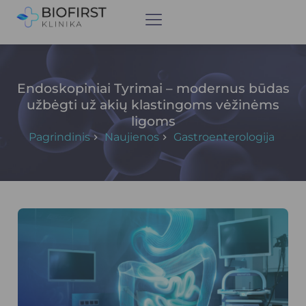
Endoskopiniai Tyrimai – modernus būdas
užbėgti už akių klastingoms vėžinėms
ligoms
Pagrindinis
Naujienos
Gastroenterologija