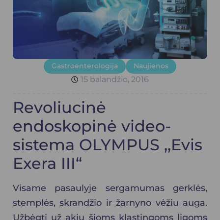
Gastroenterologija
Naujienos
15 balandžio, 2016
Revoliucinė
endoskopinė video-
sistema OLYMPUS ,,Evis
Exera III“
Visame pasaulyje sergamumas gerklės,
stemplės, skrandžio ir žarnyno vėžiu auga.
Užbėgti už akių šioms klastingoms ligoms