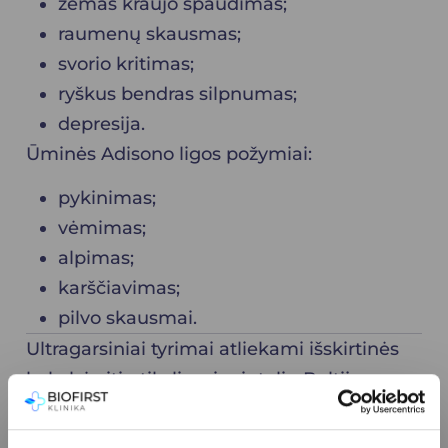
žemas kraujo spaudimas;
raumenų skausmas;
svorio kritimas;
ryškus bendras silpnumas;
depresija.
Ūminės Adisono ligos požymiai:
pykinimas;
vėmimas;
alpimas;
karščiavimas;
pilvo skausmai.
Ultragarsiniai tyrimai atliekami išskirtinės
kokybės itin tiksliu, vieninteliu Baltijos
šalyse, naujausiu PREMIUM klasės
ultragarso aparatu „Zonare ZS3“.