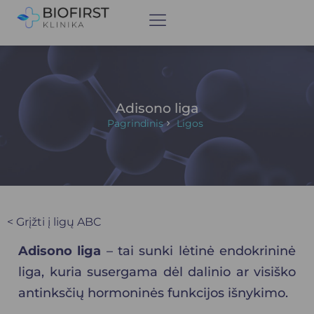
Adisono liga
Pagrindinis
Ligos
< Grįžti į ligų ABC
Adisono liga
– tai sunki lėtinė
endokrininė
liga, kuria susergama dėl dalinio ar visiško
antinksčių
hormoninės funkcijos išnykimo.