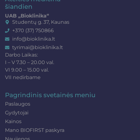
šiandien
UAB „Bioklinika“
Studentų g. 37, Kaunas
+370 (37) 750866
info@bioklinika.lt
tyrimai@bioklinika.lt
Darbo Laikas:
I – V 7.30 – 20.00 val.
VI 9.00 – 15.00 val.
VII nedirbame
Pagrindinis svetainės meniu
Paslaugos
Gydytojai
Kainos
Mano BIOFIRST paskyra
Naujienos