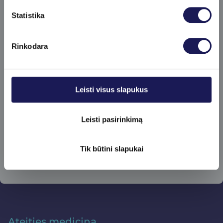
Skaityti daugiau
Pirmieji gaukite specialius klinikos
Statistika
pasiūlymus ir sužinokite apie naujienas!
Rinkodara
Leisti visus slapukus
Prenumeruoti
Leisti pasirinkimą
Tik būtini slapukai
Ateities medicina