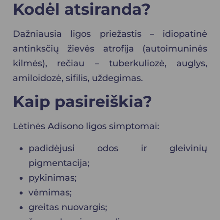
Kodėl atsiranda?
Dažniausia ligos priežastis – idiopatinė
antinksčių žievės atrofija (autoimuninės
kilmės), rečiau –
tuberkuliozė
,
auglys
,
amiloidozė
,
sifilis
, uždegimas.
Kaip pasireiškia?
Lėtinės Adisono ligos simptomai:
padidėjusi odos ir gleivinių
pigmentacija;
pykinimas;
vėmimas;
greitas nuovargis;