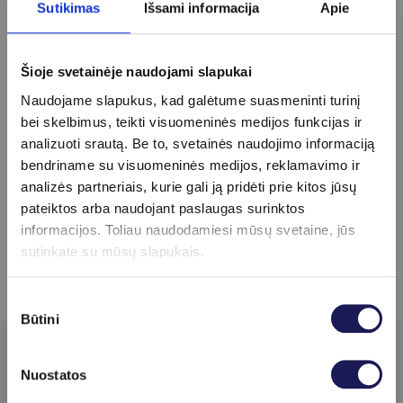
Sutikimas
Išsami informacija
Apie
Daugiau informacijos apie klinikoje
atliekamus ultragarsinius tyrimus bei
kainas, rasite
čia
.
Šioje svetainėje naudojami slapukai
Gydytojų endokrinologų sąrašą rasite
čia
.
Naudojame slapukus, kad galėtume suasmeninti turinį
bei skelbimus, teikti visuomeninės medijos funkcijas ir
Kitos klinikoje gydytojų edokrinologų
analizuoti srautą. Be to, svetainės naudojimo informaciją
atliekamos paslaugos:
bendriname su visuomeninės medijos, reklamavimo ir
analizės partneriais, kurie gali ją pridėti prie kitos jūsų
Skydliaukės ligų tyrimo programa
pateiktos arba naudojant paslaugas surinktos
informacijos. Toliau naudodamiesi mūsų svetaine, jūs
sutinkate su mūsų slapukais.
Sutikimo
Būtini
pasirinkimas
Prenumeruokite
Nuostatos
naujienlaiškį​