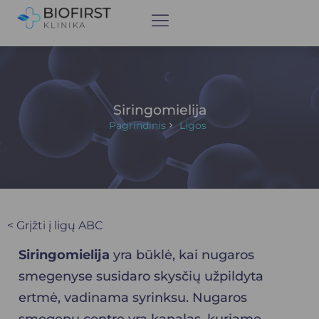
Siringomielija
Pagrindinis
Ligos
< Grįžti į ligų ABC
Siringomielija
yra būklė, kai nugaros
smegenyse susidaro skysčių užpildyta
ertmė, vadinama syrinksu. Nugaros