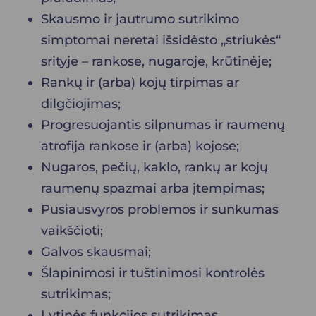
Skausmo ir jautrumo sutrikimo
simptomai neretai išsidėsto „striukės“
srityje – rankose, nugaroje, krūtinėje;
Rankų ir (arba) kojų tirpimas ar
dilgčiojimas;
Progresuojantis silpnumas ir raumenų
atrofija rankose ir (arba) kojose;
Nugaros, pečių, kaklo, rankų ar kojų
raumenų spazmai arba įtempimas;
Pusiausvyros problemos ir sunkumas
vaikščioti;
Galvos skausmai;
Šlapinimosi ir tuštinimosi kontrolės
sutrikimas;
Lytinės funkcijos sutrikimas.