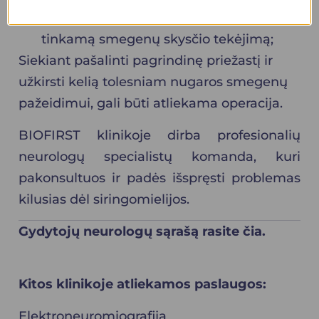
smegenų pažeidimui, atkuriant
tinkamą smegenų skysčio tekėjimą;
Siekiant pašalinti pagrindinę priežastį ir
užkirsti kelią tolesniam nugaros smegenų
pažeidimui, gali būti atliekama operacija.
BIOFIRST klinikoje dirba profesionalių
neurologų
specialistų komanda, kuri
pakonsultuos ir padės išspręsti problemas
kilusias dėl siringomielijos.
Gydytojų neurologų sąrašą rasite
čia
.
Kitos klinikoje atliekamos paslaugos:
Elektroneuromiografija