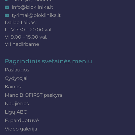
info@bioklinika.lt
tyrimai@bioklinika.lt
Darbo Laikas:
I – V 7.30 – 20.00 val.
VI 9.00 – 15.00 val.
VII nedirbame
Pagrindinis svetainės meniu
Paslaugos
Gydytojai
Kainos
Mano BIOFIRST paskyra
Naujienos
Ligų ABC
E. parduotuvė
Video galerija