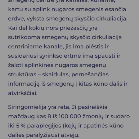
smegenų centre yra kanalas, kuriame,
kartu su aplink nugaros smegenis esančia
erdve, vyksta smegenų skysčio cirkuliacija.
Kai dėl kokių nors priežasčių yra
sutrikdoma smegenų skysčio cirkuliacija
centriniame kanale, jis ima plėstis ir
susidariusi syrinkso ertmė ima spausti ir
žaloti aplinkines nugaros smegenų
struktūras – skaidulas, pernešančias
informaciją iš smegenų į kitas kūno dalis ir
atvirkščiai.
Siringomielija yra reta. Ji pasireiškia
maždaug kas 8 iš 100 000 žmonių ir sudaro
iki 5 % paraplegijos (kojų ir apatinės kūno
dalies paralyžiaus) atvejų.