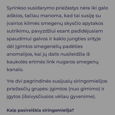
Syrinkso susidarymo priežastys nėra iki galo
aiškios, tačiau manoma, kad tai susiję su
įvairios kilmės smegenų skysčio apytakos
sutrikimu, pavyzdžiui esant padidėjusiam
spaudimui galvos ir kaklo jungties srityje
dėl įgimtos smegenėlių padėties
anomalijos, kai jų dalis nusileidžia iš
kaukolės ertmės link nugaros smegenų
kanalo.
Yra dvi pagrindinės susijusių siringomielijos
priežasčių grupės: įgimtos (nuo gimimo) ir
įgytos (išsivysčiusios vėliau gyvenime).
Kaip pasireiškia siringomielija?