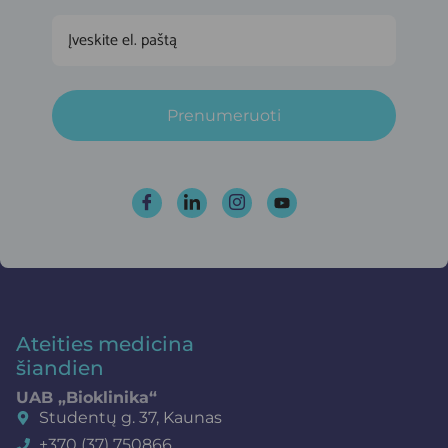
Prenumeruoti
Ateities medicina
šiandien
UAB „Bioklinika“
Studentų g. 37, Kaunas
+370 (37) 750866