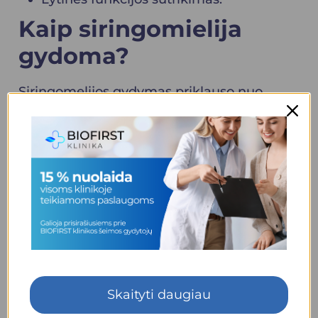
Kaip siringomielija
gydoma?
Siringomelijos gydymas priklauso nuo
simptomų sunkumo ir progresavimo.
Nepasireiškianti simptomais siringomielija
paprastai yra negydoma. Siringomielijos
gydymo tikslai yra šie:
Skausmo valdymas;
Fizinė terapija ir reabilitacija;
Tam tikros veiklos ribojimas, ypač tų,
kurios sukelia įtampą stuburui, pvz.,
sunkių daiktų kėlimas ir šokinėjimas.
Skaityti daugiau
Užkirsti kelią tolesniam nugaros