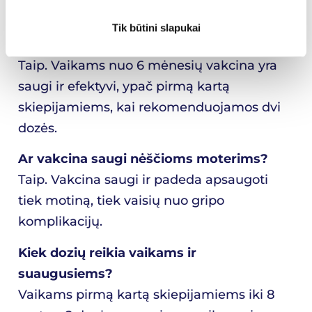
ir asmens imuniteto.
Tik būtini slapukai
Ar skiepai nuo gripo saugi vaikams?
Taip. Vaikams nuo 6 mėnesių vakcina yra
saugi ir efektyvi, ypač pirmą kartą
skiepijamiems, kai rekomenduojamos dvi
dozės.
Ar vakcina saugi nėščioms moterims?
Taip. Vakcina saugi ir padeda apsaugoti
tiek motiną, tiek vaisių nuo gripo
komplikacijų.
Kiek dozių reikia vaikams ir
suaugusiems?
Vaikams pirmą kartą skiepijamiems iki 8