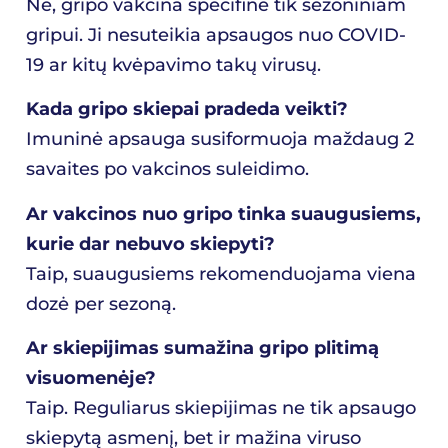
Ne, gripo vakcina specifinė tik sezoniniam
gripui. Ji nesuteikia apsaugos nuo COVID-
19 ar kitų kvėpavimo takų virusų.
Kada gripo skiepai pradeda veikti?
Imuninė apsauga susiformuoja maždaug 2
savaites po vakcinos suleidimo.
Ar vakcinos nuo gripo tinka suaugusiems,
kurie dar nebuvo skiepyti?
Taip, suaugusiems rekomenduojama viena
dozė per sezoną.
Ar skiepijimas sumažina gripo plitimą
visuomenėje?
Taip. Reguliarus skiepijimas ne tik apsaugo
skiepytą asmenį, bet ir mažina viruso