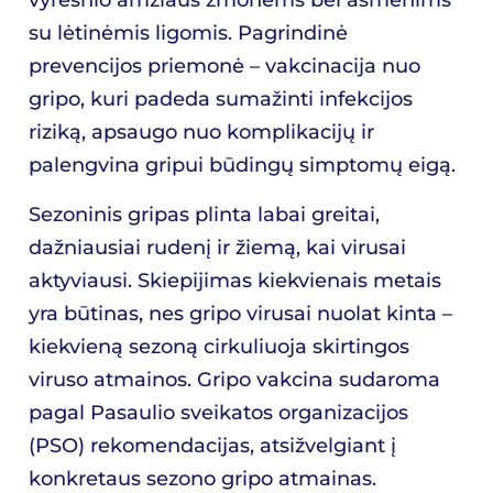
vyresnio amžiaus žmonėms bei asmenims
su lėtinėmis ligomis. Pagrindinė
prevencijos priemonė – vakcinacija nuo
gripo, kuri padeda sumažinti infekcijos
riziką, apsaugo nuo komplikacijų ir
palengvina gripui būdingų simptomų eigą.
Sezoninis gripas plinta labai greitai,
dažniausiai rudenį ir žiemą, kai virusai
aktyviausi. Skiepijimas kiekvienais metais
yra būtinas, nes gripo virusai nuolat kinta –
kiekvieną sezoną cirkuliuoja skirtingos
viruso atmainos. Gripo vakcina sudaroma
pagal Pasaulio sveikatos organizacijos
(PSO) rekomendacijas, atsižvelgiant į
konkretaus sezono gripo atmainas.