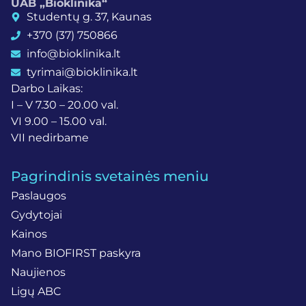
UAB „Bioklinika“
Studentų g. 37, Kaunas
+370 (37) 750866
info@bioklinika.lt
tyrimai@bioklinika.lt
Darbo Laikas:
I – V 7.30 – 20.00 val.
VI 9.00 – 15.00 val.
VII nedirbame
Pagrindinis svetainės meniu
Paslaugos
Gydytojai
Kainos
Mano BIOFIRST paskyra
Naujienos
Ligų ABC