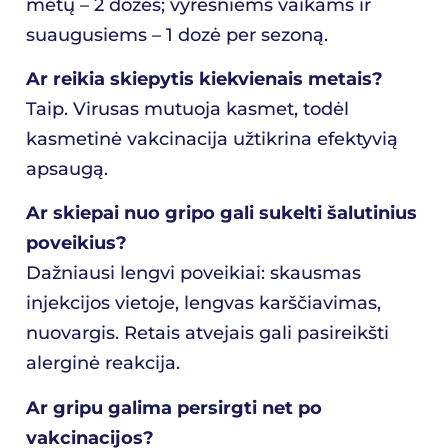
metų – 2 dozės; vyresniems vaikams ir
suaugusiems – 1 dozė per sezoną.
Ar reikia skiepytis kiekvienais metais?
Taip. Virusas mutuoja kasmet, todėl
kasmetinė vakcinacija užtikrina efektyvią
apsaugą.
Ar skiepai nuo gripo gali sukelti šalutinius
poveikius?
Dažniausi lengvi poveikiai: skausmas
injekcijos vietoje, lengvas karščiavimas,
nuovargis. Retais atvejais gali pasireikšti
alerginė reakcija.
Ar gripu galima persirgti net po
vakcinacijos?