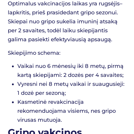
Optimalus vakcinacijos laikas yra rugsėjis–
lapkritis, prieš prasidedant gripo sezonui.
Skiepai nuo gripo sukelia imuninį atsaką
per 2 savaites, todėl laiku skiepijantis
galima pasiekti efektyviausią apsaugą.
Skiepijimo schema:
Vaikai nuo 6 mėnesių iki 8 metų, pirmą
kartą skiepijami: 2 dozės per 4 savaites;
Vyresni nei 8 metų vaikai ir suaugusieji:
1 dozė per sezoną;
Kasmetinė revakcinacija
rekomenduojama visiems, nes gripo
virusas mutuoja.
Gripo vakcinos