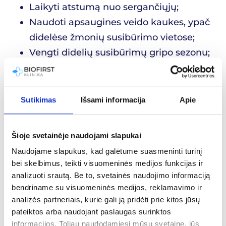
Laikyti atstumą nuo sergančiųjų;
Naudoti apsaugines veido kaukes, ypač
didelėse žmonių susibūrimo vietose;
Vengti didelių susibūrimų gripo sezonu;
Stiprinti imunitetą subalansuota mityba,
fiziniu aktyvumu ir pakankamu miegu.
Dažniausiai užduodami
Sutikimas
Išsami informacija
Apie
klausimai apie gripo
Šioje svetainėje naudojami slapukai
vakciną
Naudojame slapukus, kad galėtume suasmeninti turinį
bei skelbimus, teikti visuomeninės medijos funkcijas ir
Kam rekomenduojama skiepytis?
analizuoti srautą. Be to, svetainės naudojimo informaciją
Skiepytis rekomenduojama vaikams nuo 6
bendriname su visuomeninės medijos, reklamavimo ir
mėnesių, suaugusiems, vyresnio amžiaus
analizės partneriais, kurie gali ją pridėti prie kitos jūsų
pateiktos arba naudojant paslaugas surinktos
žmonėms, nėščiosioms, žmonėms su
informacijos. Toliau naudodamiesi mūsų svetaine, jūs