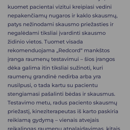
kuomet pacientai vizitui kreipiasi vedini
nepakenčiamų nugaros ir kaklo skausmų,
patys nežinodami skausmo priežasties ir
negalėdami tiksliai įvardinti skausmo
židinio vietos. Tuomet visada
rekomenduojama „Redcord“ mankštos
įranga raumenų testavimui – šios įrangos
dėka galima itin tiksliai sužinoti, kuri
raumenų grandinė nedirba arba yra
nusilpusi, o tada kartu su pacientu
stengiamasi pašalinti bėdas ir skausmus.
Testavimo metu, radus paciento skausmų
priežastį, kineziterapeutas iš karto paskiria
reikiamą gydymą – vienais atvejais
reikalingas raumenų atpalaidavimas, kitais