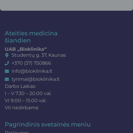
Ateities medicina
šiandien
UAB „Bioklinika“
Studentų g. 37, Kaunas
+370 (37) 750866
info@bioklinika.lt
tyrimai@bioklinika.lt
Darbo Laikas:
I – V 7.30 – 20.00 val.
VI 9.00 – 15.00 val.
VII nedirbame
Pagrindinis svetainės meniu
Paslaugos