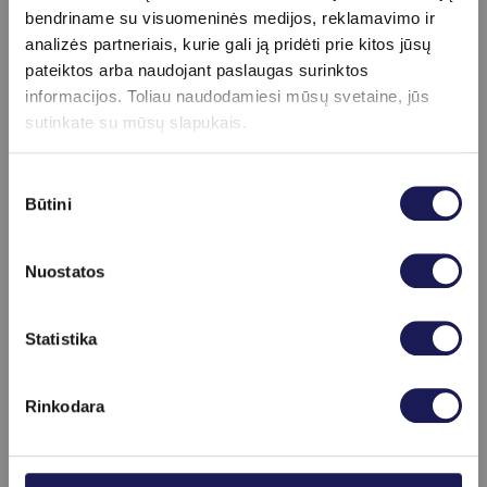
bendriname su visuomeninės medijos, reklamavimo ir
nepasisekus galima niekada
analizės partneriais, kurie gali ją pridėti prie kitos jūsų
nebevaikščioti“ – kalbėjo specialistas
pateiktos arba naudojant paslaugas surinktos
Vainius Petrauskas.
informacijos. Toliau naudodamiesi mūsų svetaine, jūs
sutinkate su mūsų slapukais.
„Redcord“ – sparčiai
populiarėjanti, puikiai
Sutikimo
Būtini
pasirinkimas
įvertinta kineziterapinė
mankšta
Nuostatos
Šiandien daugiau nei 90 proc. Norvegijos
Skaityti daugiau
Statistika
kineziterapeutų savo darbe naudoja
„Redcord“ įrangą. Ši metodika taikoma
Rinkodara
daugelyje Europos valstybių, taip pat
Japonijoje, Korėjoje. Praktika patvirtino
plačias šios terapijos galimybes naudojant