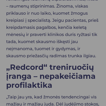
– raumenų stiprinimas. Žinoma, viskas
priklauso ir nuo laiko, kuomet žmogus
kreipiasi į specialistą. Jeigu pacientas, prieš
kreipdamasis pagalbos, kenčia keletą
mėnesių ir praverti klinikos duris ryžtasi tik
tada, kuomet skausmo iškęsti jau
neįmanoma, tuomet ir gydymas, ir
skausmo priežasčių radimas trunka ilgiau.
„Redcord“ treniruočių
įranga –
nepakei
čiama
profilaktika
„Taip jau yra, kad žmonės tendencingai vis
mažiau ir mažiau juda. Dėl judėjimo stokos,