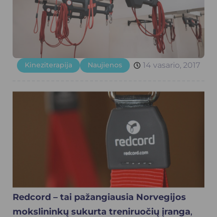
Kineziterapija
Naujienos
14 vasario, 2017
Redcord – tai pažangiausia Norvegijos
mokslininkų sukurta treniruočių įranga
,