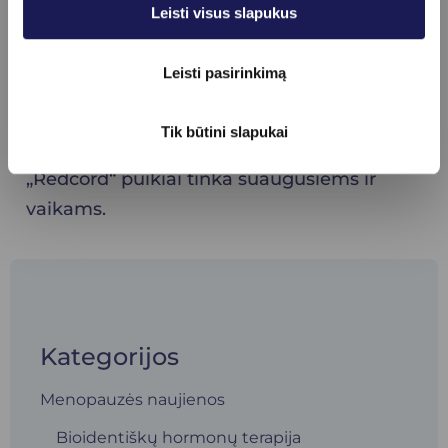
Leisti visus slapukus
„Redcord“ įrangą ir gydant lėtinius
juosmens skausmus. Su „Redcord“ pagalba
Leisti pasirinkimą
greitai pastebimas rezultatas, kai reikia
sugrąžinti sumažėjusią judesių amplitudę,
Tik būtini slapukai
atkurti raumenų jėgą, lavinti koordinaciją.
„Redcord“ puikiai tinka suaugusiems ir
vaikams.
Kategorijos
Menopauzės naujienos
Bioidentiškų hormonų terapija