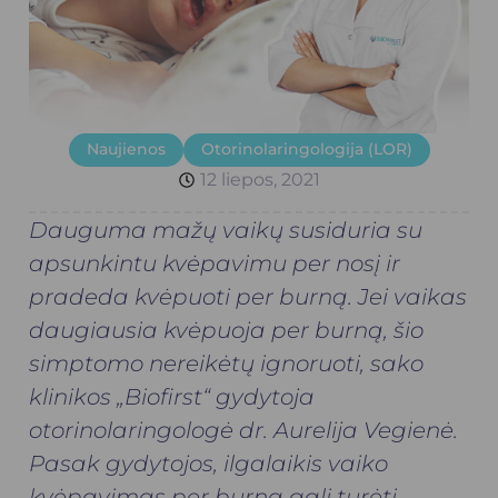
Naujienos
Otorinolaringologija (LOR)
12 liepos, 2021
Dauguma mažų vaikų susiduria su
apsunkintu kvėpavimu per nosį ir
pradeda kvėpuoti per burną. Jei vaikas
daugiausia kvėpuoja per burną, šio
simptomo nereikėtų ignoruoti, sako
klinikos „Biofirst“ gydytoja
otorinolaringologė dr. Aurelija Vegienė.
Pasak gydytojos, ilgalaikis vaiko
kvėpavimas per burną gali turėti