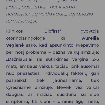
įvairių pasekmių – net ir lemti
netaisyklingą veido kaulų, sąkandžio
formavimąsi.
Klinikos „Biofirst“
gydytoja
otorinolaringologė dr.
Aurelija
Vegienė
sako, kad apsunkinto kvėpavimo
per nosį problema – dažna vaikų amžiuje:
„Dažniausiai šis sutrikimas vargina 2-6
metų amžiaus vaikus, tačiau, priklausomai
nuo priežasties, individualių faktorių, gali
pasireikšti tiek jaunesniame, tiek
vyresniame amžiuje. Beveik visi vaikai
daugiau ar mažiau susiduria su šiuo
simptomu, tik vieni – ūminių ligų metu,