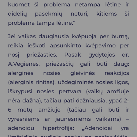
kuomet ši problema netampa lėtine ir
didelių pasekmių neturi, kitiems ši
problema tampa lėtine.“
Jei vaikas daugiausia kvėpuoja per burną,
reikia ieškoti apsunkinto kvėpavimo per
nosį priežasties. Pasak gydytojos dr.
A.Vegienės, priežasčių gali būti daug:
alerginės nosies gleivinės reakcijos
(alerginis rinitas), uždegiminės nosies ligos,
iškrypusi nosies pertvara (vaikų amžiuje
nėra dažna), tačiau pati dažniausia, ypač 2-
6 metų amžiuje (tačiau gali būti ir
vyresniems ar jaunesniems vaikams) –
adenoidų hipertrofija: „Adenoidai yra