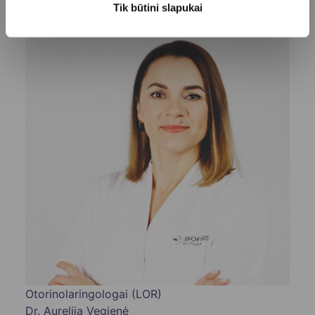
Tik būtini slapukai
Otorinolaringologai (LOR)
Dr. Aurelija Vegienė