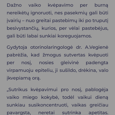
Dažno vaiko kvėpavimo per burną
nereikėtų ignoruoti, nes pasekmių gali būti
įvairių – nuo greitai pastebimų iki po truputį
besivystančių, kurios, per vėlai pastebėjus,
gali būti labai sunkiai koreguojamos.
Gydytoja otorinolaringologė dr. A.Vegienė
pabrėžia, kad žmogus sutvertas kvėpuoti
per nosį, nosies gleivinė padengta
virpamuoju epiteliu, ji sušildo, drėkina, valo
įkvepiamą orą.
„Sutrikus kvėpavimui pro nosį, pablogėja
vaiko miego kokybė, todėl vaikui dieną
sunkiau susikoncentruoti, vaikas greičiau
pavargsta, neretai sutrinka apetitas.