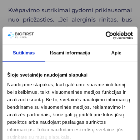
Kvėpavimo sutrikimai gydomi priklausomai
nuo priežasties. „Jei alerginis rinitas, bus
skiriamas priešalerginis gydymas, alergenų
vengimas, jei uždegiminės ligos – iš pradžių
priešuždegiminis gydymas, po to
Sutikimas
Išsami informacija
Apie
kontrolinis vizitas. Jei kartu nustatomas
klausos sutrikimas, būtinas kuo ankstesnis
Šioje svetainėje naudojami slapukai
gydymas ir kontrolė. Jei simptomų
Naudojame slapukus, kad galėtume suasmeninti turinį
priežastis – adenoidų hipertrofija,
bei skelbimus, teikti visuomeninės medijos funkcijas ir
sprendžiama individualiai pagal simptomų
analizuoti srautą. Be to, svetainės naudojimo informaciją
trukmę, intensyvumą, hipertrofijos laipsnį,
bendriname su visuomeninės medijos, reklamavimo ir
sprendžiama dėl medikamentinio ar
analizės partneriais, kurie gali ją pridėti prie kitos jūsų
pateiktos arba naudojant paslaugas surinktos
chirurginio gydymo“, – sako gydytoja.
informacijos. Toliau naudodamiesi mūsų svetaine, jūs
Gydytoja otorinolaringologė dr. A.Vegienė
sutinkate su mūsų slapukais.