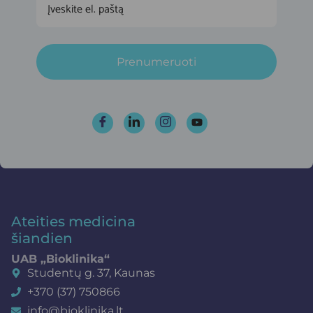
Prenumeruoti
Ateities medicina
šiandien
UAB „Bioklinika“
Studentų g. 37, Kaunas
+370 (37) 750866
info@bioklinika.lt