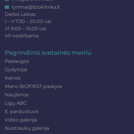
tyrimai@bioklinika.lt
Darbo Laikas:
I – V 7.30 – 20.00 val.
VI 9.00 – 15.00 val.
VII nedirbame
Pagrindinis svetainės meniu
Paslaugos
Gydytojai
Kainos
Mano BIOFIRST paskyra
Naujienos
Ligų ABC
E. parduotuvė
Video galerija
Nuotraukų galerija