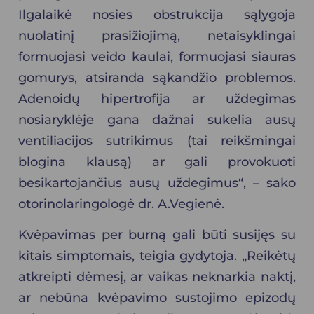
Ilgalaikė nosies obstrukcija sąlygoja
nuolatinį prasižiojimą, netaisyklingai
formuojasi veido kaulai, formuojasi siauras
gomurys, atsiranda sąkandžio problemos.
Adenoidų hipertrofija ar uždegimas
nosiaryklėje gana dažnai sukelia ausų
ventiliacijos sutrikimus (tai reikšmingai
blogina klausą) ar gali provokuoti
besikartojančius ausų uždegimus“, – sako
otorinolaringologė dr. A.Vegienė.
Kvėpavimas per burną gali būti susijęs su
kitais simptomais, teigia gydytoja. „Reikėtų
atkreipti dėmesį, ar vaikas neknarkia naktį,
ar nebūna kvėpavimo sustojimo epizodų