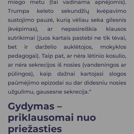
miego metu (tai vadinama apnėjomis).
Trumpa keleto sekundžių kvėpavimo
sustojimo pauzė, kurią vėliau seka gilesnis
įkvėpimas), ar nepasireiškia klausos
sutrikimai (juos kartais pastebi ne tik tėvai,
bet ir darželio auklėtojos, mokyklos
pedagogai). Taip pat, ar nėra lėtinio kosulio,
ar nėra sekrecijos iš nosies (vandeningos ar
pūlingos), kaip dažnai kartojasi slogos
paūmėjimo epizodai su dar didesniu nosies
užgulimu, gausesne sekrecija.“
Gydymas –
priklausomai nuo
priežasties