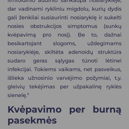
limfoidinio audinio sankaupa nosiaryklėje,
dar vadinami rykliniu migdolu, kurių dydis
gali ženkliai susiaurinti nosiaryklę ir sukelti
nosies obstrukcijos simptomus (sunkų
kvėpavimą pro nosį). Be to, dažnai
besikartojant slogoms, uždegimams
nosiaryklėje, skiltėta adenoidų struktūra
sudaro geras sąlygas tūnoti lėtinei
infekcijai. Tokiems vaikams, net pasveikus,
išlieka užnosinio varvėjimo požymiai, t.y.
gleivių tekėjimas per užpakalinę ryklės
sienelę.“
Kvėpavimo per burną
pasekmės