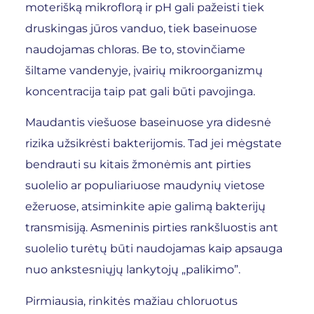
moterišką mikroflorą ir pH gali pažeisti tiek
druskingas jūros vanduo, tiek baseinuose
naudojamas chloras. Be to, stovinčiame
šiltame vandenyje, įvairių mikroorganizmų
koncentracija taip pat gali būti pavojinga.
Maudantis viešuose baseinuose yra didesnė
rizika užsikrėsti bakterijomis. Tad jei mėgstate
bendrauti su kitais žmonėmis ant pirties
suolelio ar populiariuose maudynių vietose
ežeruose, atsiminkite apie galimą bakterijų
transmisiją. Asmeninis pirties rankšluostis ant
suolelio turėtų būti naudojamas kaip apsauga
nuo ankstesniųjų lankytojų „palikimo”.
Pirmiausia, rinkitės mažiau chloruotus