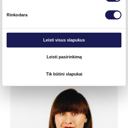
bakterijų pusiausvyros, gali tapti rimtos ligos
pradžia. Tarp galimų komplikacijų yra gimdos
Rinkodara
kaklelio uždegimas, pasikartojančios šlapimo
takų infekcijos, kiaušintakių uždegimas,
mažojo dubens uždegimas ir kt. Todėl
Leisti visus slapukus
rekomenduojama imtis visų priemonių, kad
užtikrintume savo sveikatą atostogų metu.
Leisti pasirinkimą
Tik būtini slapukai