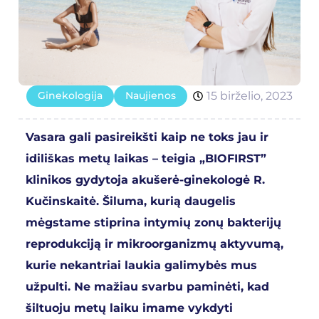
Ginekologija
Naujienos
15 birželio, 2023
Vasara gali pasireikšti kaip ne toks jau ir
idiliškas metų laikas – teigia „BIOFIRST”
klinikos gydytoja akušerė-ginekologė R.
Kučinskaitė. Šiluma, kurią daugelis
mėgstame stiprina intymių zonų bakterijų
reprodukciją ir mikroorganizmų aktyvumą,
kurie nekantriai laukia galimybės mus
užpulti. Ne mažiau svarbu paminėti, kad
šiltuoju metų laiku imame vykdyti