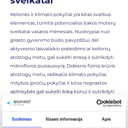
sveikatai
Kelionės ir klimato pokyčiai yra kitas svarbus
elementas, turintis potencialios įtakos moterų
sveikatai vasaros mėnesiais. Nuokrypiai nuo
įprasto gyvenimo būdo, pavyzdžiui, dėl
aktyvesnio laisvalaikio praleidimo ar kelionių
atostogų metu, gali sukelti stresą ir sutrikdyti
mikrofloros pusiausvyrą. Didesnis fizinis krūvis
atostogų metu, radikalūs klimato pokyčiai,
mitybos įpročių pokyčiai ir kitos neįprastos
aplinkybės gali sukelti šoką kūnui ir sutrikdyti
jautrią bakterijų pusiausvyrą.
Ką galima padaryti dėl to? Konsultacija su
Sutikimas
Išsami informacija
Apie
gydytoju ar vaistininku prieš kelionę gali