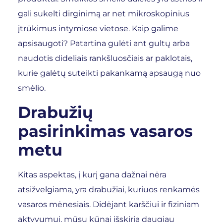
gali sukelti dirginimą ar net mikroskopinius
įtrūkimus intymiose vietose. Kaip galime
apsisaugoti? Patartina gulėti ant gultų arba
naudotis dideliais rankšluosčiais ar paklotais,
kurie galėtų suteikti pakankamą apsaugą nuo
smėlio.
Drabužių
pasirinkimas vasaros
metu
Kitas aspektas, į kurį gana dažnai nėra
atsižvelgiama, yra drabužiai, kuriuos renkamės
vasaros mėnesiais. Didėjant karščiui ir fiziniam
aktyvumui, mūsų kūnai išskiria daugiau