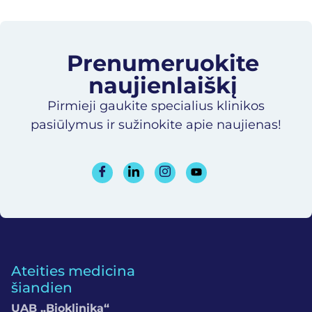
Prenumeruokite
naujienlaiškį​
Pirmieji gaukite specialius klinikos
pasiūlymus ir sužinokite apie naujienas!
Ateities medicina
šiandien
UAB „Bioklinika“