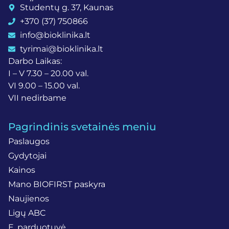
Studentų g. 37, Kaunas
+370 (37) 750866
info@bioklinika.lt
tyrimai@bioklinika.lt
Darbo Laikas:
I – V 7.30 – 20.00 val.
VI 9.00 – 15.00 val.
VII nedirbame
Pagrindinis svetainės meniu
Paslaugos
Gydytojai
Kainos
Mano BIOFIRST paskyra
Naujienos
Ligų ABC
E. parduotuvė