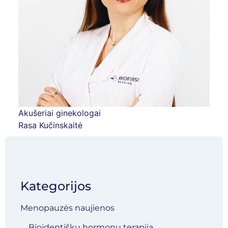
Akušeriai ginekologai
Rasa Kučinskaitė
Kategorijos
Menopauzės naujienos
Bioidentiškų hormonų terapija