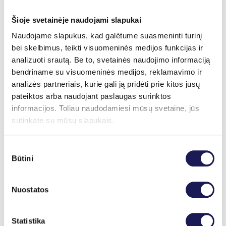
padėti išsirinkti prevencines priemones, tokias
kaip specialios žvakutės ar prausikliai, skirti
Šioje svetainėje naudojami slapukai
atkurti mikrofloros pusiausvyrai ir užtikrinti
Naudojame slapukus, kad galėtume suasmeninti turinį
bei skelbimus, teikti visuomeninės medijos funkcijas ir
tinkamą moters sveikatos apsaugą.
analizuoti srautą. Be to, svetainės naudojimo informaciją
Gydytoja R.Kučinskaitė atkreipė dėmesį, kad
bendriname su visuomeninės medijos, reklamavimo ir
analizės partneriais, kurie gali ją pridėti prie kitos jūsų
romantiniai santykiai atostogų metu taip pat
pateiktos arba naudojant paslaugas surinktos
gali kelti grėsmę intymiai moters sveikatai.
informacijos. Toliau naudodamiesi mūsų svetaine, jūs
Aktyvesnis seksualinis gyvenimas ar partnerių
sutinkate su mūsų slapukais.
kaita gali sukelti moters mikrofloros pokyčius.
Be to, kontraceptinės priemonės gali paveikti
Sutikimo
Būtini
pasirinkimas
bakterijų pusiausvyrą, todėl po intensyvesnio
jų naudojimo gali pasireikšti nemalonūs
Nuostatos
simptomai.
Neišgydytas uždegimas, sukeltas sutrikusios
Statistika