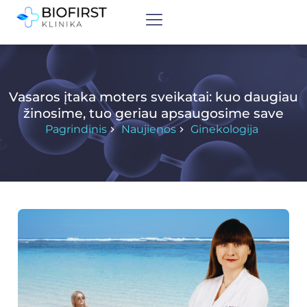
Vasaros įtaka moters sveikatai: kuo daugiau
žinosime, tuo geriau apsaugosime save
Pagrindinis
Naujienos
Ginekologija