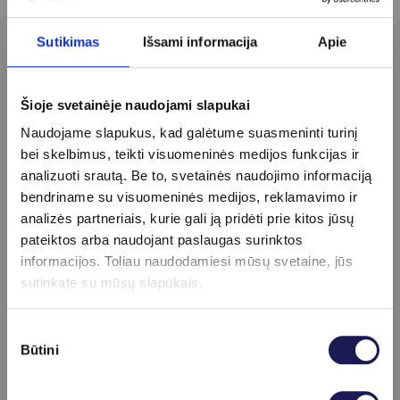
Įtarus šią ligą, gydymą
Sutikimas
Išsami informacija
Apie
gliukokortikosteroidais reikia pradėti
nedelsiant, net jei tyrimų rezultatai dar
Šioje svetainėje naudojami slapukai
nepatvirtino diagnozės. Nesteroidiniai
Naudojame slapukus, kad galėtume suasmeninti turinį
vaistai nuo uždegimo gali palengvinti ligos
bei skelbimus, teikti visuomeninės medijos funkcijas ir
simptomus,
analizuoti srautą. Be to, svetainės naudojimo informaciją
tačiau neapsaugo nuo komplikacijų
bendriname su visuomeninės medijos, reklamavimo ir
analizės partneriais, kurie gali ją pridėti prie kitos jūsų
išsivystymo.
pateiktos arba naudojant paslaugas surinktos
informacijos. Toliau naudodamiesi mūsų svetaine, jūs
BIOFIRST klinikoje dirba profesionalūs
sutinkate su mūsų slapukais.
kraujagyslių chirurgai
, kurie pakonsultuos dėl
temporalinio (smilkininio) arteriito, paskirs
Sutikimo
tinkamą profilaktiką ar nukreips tolesniam
Būtini
pasirinkimas
gydymui.