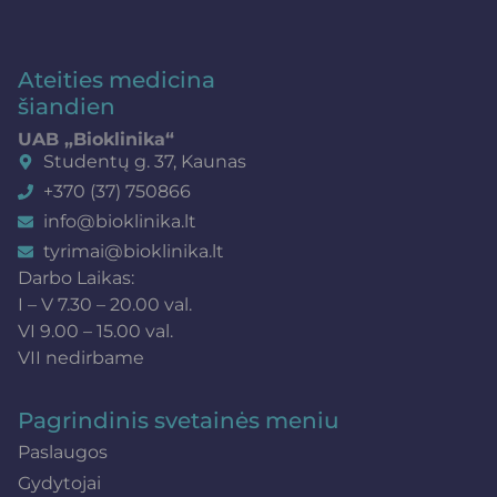
Ateities medicina
šiandien
UAB „Bioklinika“
Studentų g. 37, Kaunas
+370 (37) 750866
info@bioklinika.lt
tyrimai@bioklinika.lt
Darbo Laikas:
I – V 7.30 – 20.00 val.
VI 9.00 – 15.00 val.
VII nedirbame
Pagrindinis svetainės meniu
Paslaugos
Gydytojai