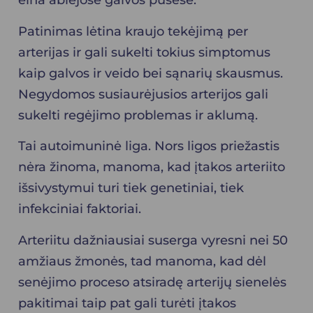
eina abiejose galvos pusėse.
Patinimas lėtina kraujo tekėjimą per
arterijas ir gali sukelti tokius simptomus
kaip galvos ir veido bei sąnarių skausmus.
Negydomos susiaurėjusios arterijos gali
sukelti regėjimo problemas ir aklumą.
Tai autoimuninė liga. Nors ligos priežastis
nėra žinoma, manoma, kad įtakos arteriito
išsivystymui turi tiek genetiniai, tiek
infekciniai faktoriai.
Arteriitu dažniausiai suserga vyresni nei 50
amžiaus žmonės, tad manoma, kad dėl
senėjimo proceso atsiradę arterijų sienelės
pakitimai taip pat gali turėti įtakos