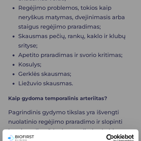
Regėjimo problemos, tokios kaip
neryškus matymas, dvejinimasis arba
staigus regėjimo praradimas;
Skausmas pečių, rankų, kaklo ir klubų
srityse;
Apetito praradimas ir svorio kritimas;
Kosulys;
Gerklės skausmas;
Liežuvio skausmas.
Kaip gydoma temporalinis arteriitas?
Pagrindinis gydymo tikslas yra išvengti
nuolatinio regėjimo praradimo ir slopinti
kraujagyslių uždegimą, galintį sukelti
audinių pažeidimus.