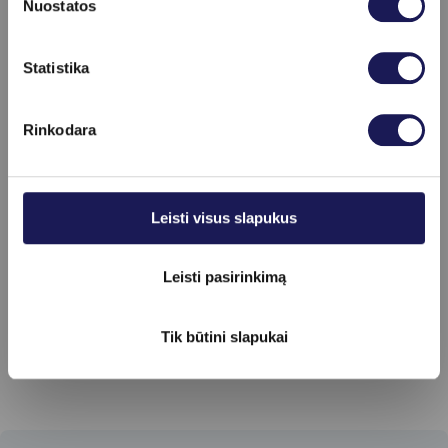
Nuostatos
Kraujagyslių chirurgų sąrašą rasite
čia
.
Skaityti daugiau
Statistika
Kitos klinikoje atliekamos paslaugos ir tyrimai:
Rinkodara
Ultragarsiniai tyrimai (echoskopijos)
Unikali organizmo ištyrimo sistema su
„Global Diagnostics“
Leisti visus slapukus
Bendraklinikiniai, imunohematologiniai
Leisti pasirinkimą
tyrimai
Tik būtini slapukai