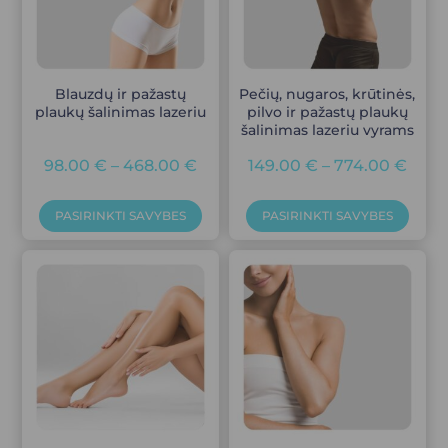
Blauzdų ir pažastų
Pečių, nugaros, krūtinės,
plaukų šalinimas lazeriu
pilvo ir pažastų plaukų
šalinimas lazeriu vyrams
98.00
€
–
468.00
€
149.00
€
–
774.00
€
PASIRINKTI SAVYBES
PASIRINKTI SAVYBES