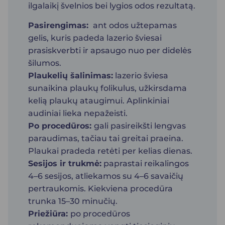
ilgalaikį švelnios bei lygios odos rezultatą.
Pasirengimas:
ant odos užtepamas
gelis, kuris padeda lazerio šviesai
prasiskverbti ir apsaugo nuo per didelės
šilumos.
Plaukelių šalinimas:
lazerio šviesa
sunaikina plaukų folikulus, užkirsdama
kelią plaukų ataugimui. Aplinkiniai
audiniai lieka nepažeisti.
Po procedūros:
gali pasireikšti lengvas
paraudimas, tačiau tai greitai praeina.
Plaukai pradeda retėti per kelias dienas.
Sesijos ir trukmė:
paprastai reikalingos
4–6 sesijos, atliekamos su 4–6 savaičių
pertraukomis. Kiekviena procedūra
trunka 15–30 minučių.
Priežiūra:
po procedūros