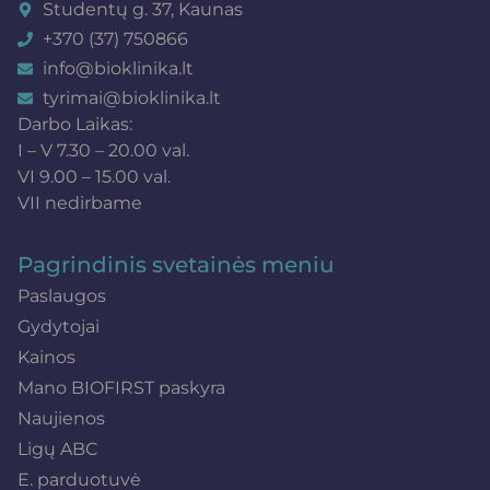
Studentų g. 37, Kaunas
+370 (37) 750866
info@bioklinika.lt
tyrimai@bioklinika.lt
Darbo Laikas:
I – V 7.30 – 20.00 val.
VI 9.00 – 15.00 val.
VII nedirbame
Pagrindinis svetainės meniu
Paslaugos
Gydytojai
Kainos
Mano BIOFIRST paskyra
Naujienos
Ligų ABC
E. parduotuvė