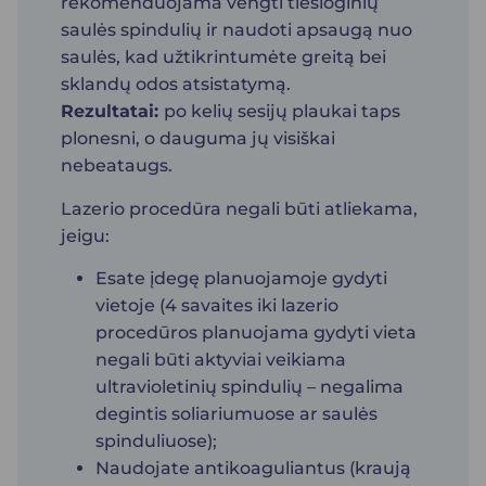
rekomenduojama vengti tiesioginių
saulės spindulių ir naudoti apsaugą nuo
saulės, kad užtikrintumėte greitą bei
sklandų odos atsistatymą.
Rezultatai:
po kelių sesijų plaukai taps
plonesni, o dauguma jų visiškai
nebeataugs.
Lazerio procedūra negali būti atliekama,
jeigu:
Esate įdegę planuojamoje gydyti
vietoje (4 savaites iki lazerio
procedūros planuojama gydyti vieta
negali būti aktyviai veikiama
ultravioletinių spindulių – negalima
degintis soliariumuose ar saulės
spinduliuose);
Naudojate antikoaguliantus (kraują