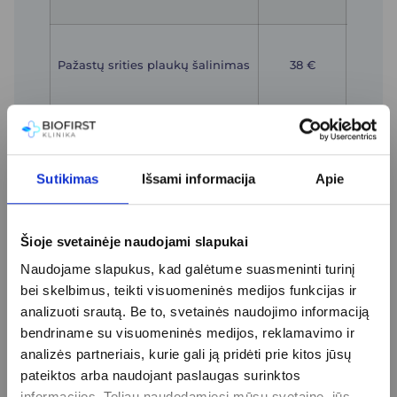
55 
140
(vie
Pažastų srities plaukų šalinimas
38 €
proced
35 
220
(vie
Šlaunų srities plaukų šalinimas
58 €
proced
55 
Sutikimas
Išsami informacija
Apie
108
Viršutinės lūpos srities plaukų
(vie
29 €
šalinimas
proced
Šioje svetainėje naudojami slapukai
27 
Naudojame slapukus, kad galėtume suasmeninti turinį
108
bei skelbimus, teikti visuomeninės medijos funkcijas ir
(vie
analizuoti srautą. Be to, svetainės naudojimo informaciją
Smakro srities plaukų šalinimas
29 €
proced
bendriname su visuomeninės medijos, reklamavimo ir
27 
analizės partneriais, kurie gali ją pridėti prie kitos jūsų
156
pateiktos arba naudojant paslaugas surinktos
Viršutinės lūpos ir smakro
(vie
44 €
informacijos. Toliau naudodamiesi mūsų svetaine, jūs