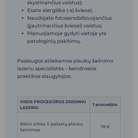
skystinančius vaistus);
Esate alergiška (-s) šviesai;
Naudojate fotosensibilizuojančius
(įjautrinančius šviesai) vaistus;
Planuojamoje gydyti vietoje yra
patologinių pakitimų.
Paslaugos atliekamos plaukų šalinimo
lazeriu specialistės – bendrosios
praktikos slaugytojos.
VISOS PROCEDŪROS DIODINIU
4 proc
1 procedūra
LAZERIU
kur
272
Bikini srities ir pažastų plaukų
(vie
78 €
šalinimas
proced
68 