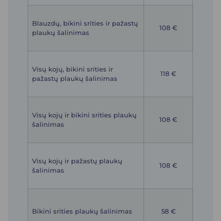
392
Blauzdų, bikini srities ir pažastų
(vie
108 €
plaukų šalinimas
proced
98 
432
Visų kojų, bikini srities ir
(vie
118 €
pažastų plaukų šalinimas
proced
108 
392
Visų kojų ir bikini srities plaukų
(vie
1
08 €
šalinimas
proced
98 
392
Visų kojų ir pažastų plaukų
(vie
108 €
šalinimas
proced
98 
220
(vie
Bikini srities plaukų šalinimas
58 €
proced