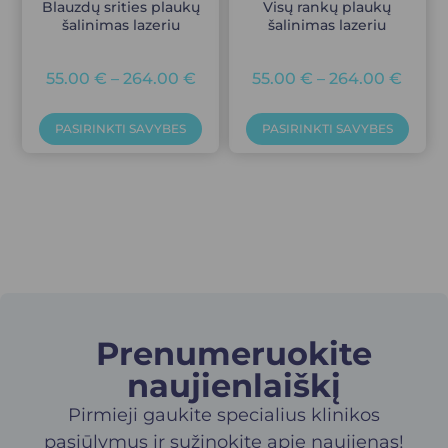
Blauzdų srities plaukų
Visų rankų plaukų
šalinimas lazeriu
šalinimas lazeriu
55.00
€
–
264.00
€
55.00
€
–
264.00
€
PASIRINKTI SAVYBES
PASIRINKTI SAVYBES
Prenumeruokite
naujienlaiškį​
Pirmieji gaukite specialius klinikos
pasiūlymus ir sužinokite apie naujienas!