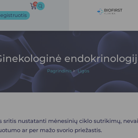
0
egistruotis
Ginekologinė endokrinologij
Pagrindinis
Ligos
s sritis nustatanti mėnesinių ciklo sutrikimų, ne
kuotumo ar per mažo svorio priežastis.