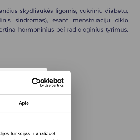
nčius skydliaukės ligomis, cukriniu diabetu,
olinis sindromas), esant menstruacijų ciklo
rtina hormoninius bei radiologinius tyrimus,
Apie
os funkcijas ir analizuoti