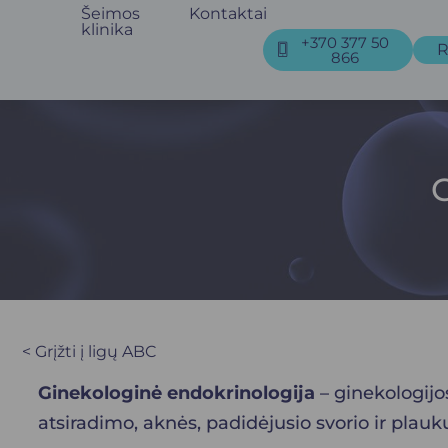
Šeimos
Kontaktai
klinika
+370 377 50
R
866
< Grįžti į ligų ABC
Ginekologinė endokrinologija
–
ginekologijo
atsiradimo, aknės, padidėjusio svorio ir plau