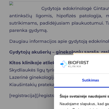
Gydytoja edokrinologė Gintaut
antinksčių ligomis, hipofizės patologija, 
sutrikimams, padidėjusiam plaukuotumui. Tai
parenka gydymą.
Daugiau informacijos apie gydytoją edokrinol
Gydytojų akušerių – ginekologių sąrašą, ras
Kitos klinikoje atliekamos paslaugos:
Skydliaukės ligų tyrimo programa
Lazerinė ginekologija
Sutikimas
Kiaušintakių pratekamumo tyrimas
[registracija][/registracija]
Šioje svetainėje naudojami 
Naudojame slapukus, kad galė