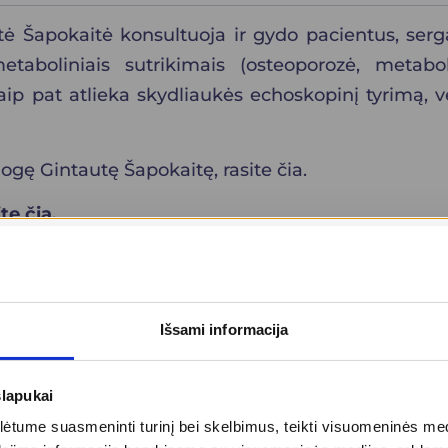
ė Šapokaitė konsultuoja ir gydo pacientus, serga
metaboliniais sutrikimais (osteoporozė, metab
p pat atlieka skydliaukės echoskopinį tyrimą, ve
ogę Gintautę Šapokaitę, rasite
čia
.
ite
čia
.
Išsami informacija
slapukai
tume suasmeninti turinį bei skelbimus, teikti visuomeninės medij