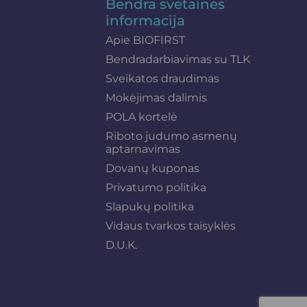
Bendra svetainės
informacija
Apie BIOFIRST
Bendradarbiavimas su TLK
Sveikatos draudimas
Mokėjimas dalimis
POLA kortelė
Riboto judumo asmenų
aptarnavimas
Dovanų kuponas
Privatumo politika
Slapukų politika
Vidaus tvarkos taisyklės
D.U.K.