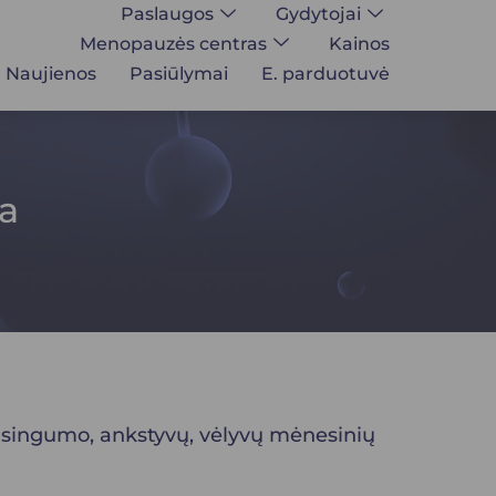
Paslaugos
Gydytojai
Menopauzės centras
Kainos
Naujienos
Pasiūlymai
E. parduotuvė
a
vaisingumo, ankstyvų, vėlyvų mėnesinių