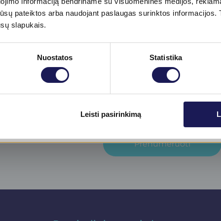
dojimo informaciją bendriname su visuomeninės medijos, reklamav
tos jūsų pateiktos arba naudojant paslaugas surinktos informacijo
ūsų slapukais.
Nuostatos
Statistika
jienlaiškį​
inikos
Skaityti daugiau
Leisti pasirinkimą
L
 naujienas!
Prenumeruoti