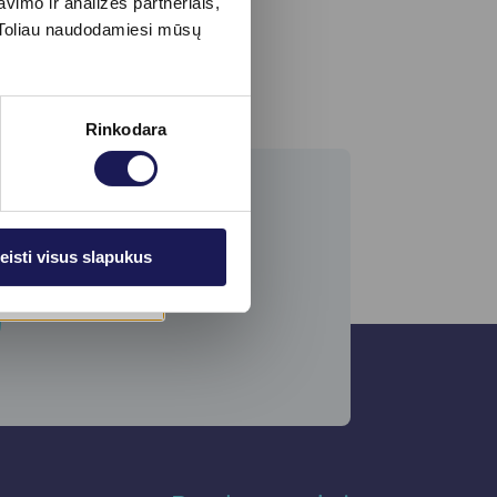
imo ir analizės partneriais,
s. Toliau naudodamiesi mūsų
Rinkodara
eisti visus slapukus