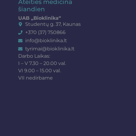
Ateities medicina
šiandien
UAB „Bioklinika“
Studentų g. 37, Kaunas
+370 (37) 750866
info@bioklinika.lt
tyrimai@bioklinika.lt
Darbo Laikas:
I – V 7.30 – 20.00 val.
VI 9.00 – 15.00 val.
VII nedirbame