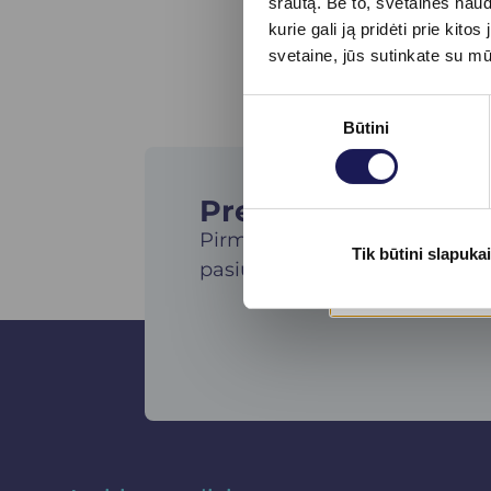
srautą. Be to, svetainės nau
kurie gali ją pridėti prie ki
svetaine, jūs sutinkate su m
Sutikimo
Būtini
pasirinkimas
Prenumeruokite nau
Pirmieji gaukite specialius kl
Tik būtini slapukai
pasiūlymus ir sužinokite apie