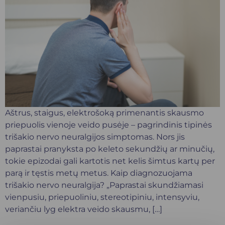
Aštrus, staigus, elektrošoką primenantis skausmo
priepuolis vienoje veido pusėje – pagrindinis tipinės
trišakio nervo neuralgijos simptomas. Nors jis
paprastai pranyksta po keleto sekundžių ar minučių,
tokie epizodai gali kartotis net kelis šimtus kartų per
parą ir tęstis metų metus. Kaip diagnozuojama
trišakio nervo neuralgija? „Paprastai skundžiamasi
vienpusiu, priepuoliniu, stereotipiniu, intensyviu,
veriančiu lyg elektra veido skausmu, […]