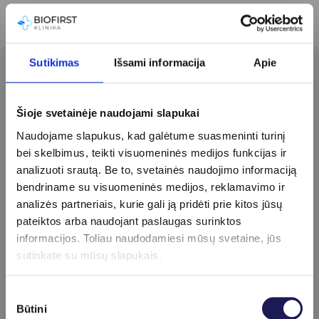
Sutikimas
Išsami informacija
Apie
Prenumeruokite
naujienlaiškį​
Šioje svetainėje naudojami slapukai
Pirmieji gaukite specialius klinikos
Naudojame slapukus, kad galėtume suasmeninti turinį
pasiūlymus ir sužinokite apie naujienas!
bei skelbimus, teikti visuomeninės medijos funkcijas ir
analizuoti srautą. Be to, svetainės naudojimo informaciją
bendriname su visuomeninės medijos, reklamavimo ir
analizės partneriais, kurie gali ją pridėti prie kitos jūsų
pateiktos arba naudojant paslaugas surinktos
informacijos. Toliau naudodamiesi mūsų svetaine, jūs
sutinkate su mūsų slapukais.
Prenumeruoti
Sutikimo
Būtini
pasirinkimas