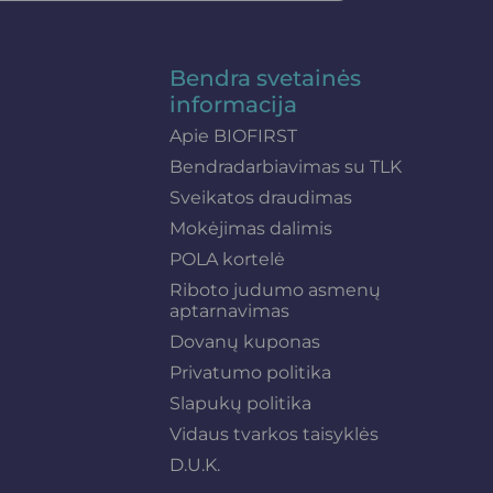
Bendra svetainės
informacija
Apie BIOFIRST
Bendradarbiavimas su TLK
Sveikatos draudimas
Mokėjimas dalimis
POLA kortelė
Riboto judumo asmenų
aptarnavimas
Dovanų kuponas
Privatumo politika
Slapukų politika
Vidaus tvarkos taisyklės
D.U.K.