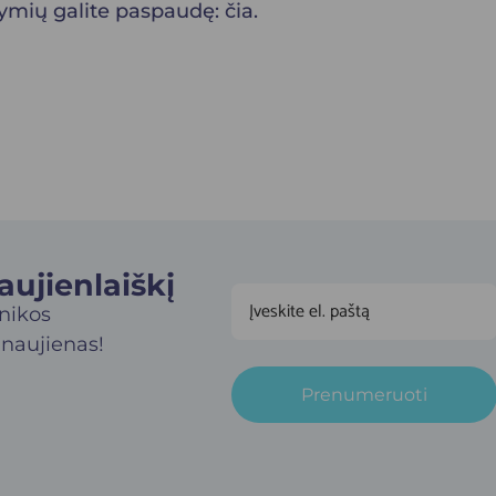
žymių galite paspaudę:
čia
.
jienlaiškį​
inikos
 naujienas!
Prenumeruoti