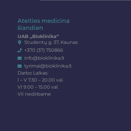
Ateities medicina
šiandien
UAB „Bioklinika“
Studentų g. 37, Kaunas
+370 (37) 750866
info@bioklinika.lt
tyrimai@bioklinika.lt
Darbo Laikas:
I – V 7.30 – 20.00 val.
VI 9.00 – 15.00 val.
VII nedirbame