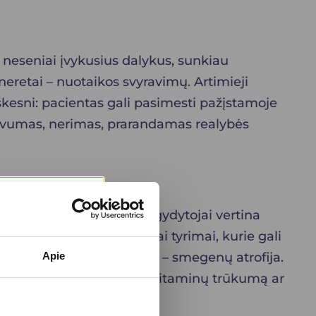
neseniai įvykusius dalykus, sunkiau
neretai – nuotaikos svyravimų. Artimieji
iškesni: pacientas gali pasimesti pažįstamoje
esyvumas, nerimas, prarandamas realybės
iais tyrimais. Pirmiausia gydytojai vertina
 testai, smegenų vaizdiniai tyrimai, kurie gali
ės, o Alzheimerio atveju – smegenų atrofija.
Apie
iančias ligas, pavyzdžiui, vitaminų trūkumą ar