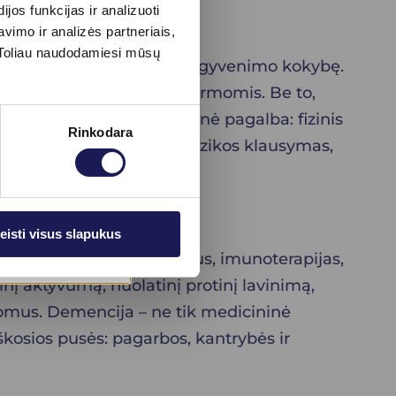
os funkcijas ir analizuoti
imo ir analizės partneriais,
s. Toliau naudodamiesi mūsų
s progresavimą ir pagerinti gyvenimo kokybę.
imerio liga ar mišriomis formomis. Be to,
varbi yra nemedikamentinė pagalba: fizinis
Rinkodara
i ritualai – mėgstamos muzikos klausymas,
eisti visus slapukus
i nagrinėja naujus vaistus, imunoterapijas,
nį aktyvumą, nuolatinį protinį lavinimą,
mptomus. Demencija – ne tik medicininė
škosios pusės: pagarbos, kantrybės ir