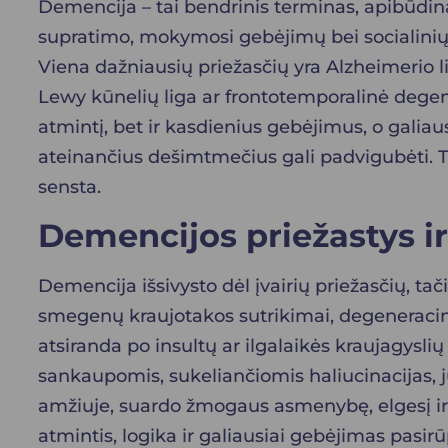
Demencija – tai bendrinis terminas, apibūdinan
supratimo, mokymosi gebėjimų bei socialinių į
Viena dažniausių priežasčių yra Alzheimerio li
Lewy kūnelių liga ar frontotemporalinė degen
atmintį, bet ir kasdienius gebėjimus, o galia
ateinančius dešimtmečius gali padvigubėti. T
sensta.
Demencijos priežastys 
Demencija išsivysto dėl įvairių priežasčių, tač
smegenų kraujotakos sutrikimai, degeneracinia
atsiranda po insultų ar ilgalaikės kraujagysl
sankaupomis, sukeliančiomis haliucinacijas,
amžiuje, suardo žmogaus asmenybę, elgesį ir
atmintis, logika ir galiausiai gebėjimas pasirū