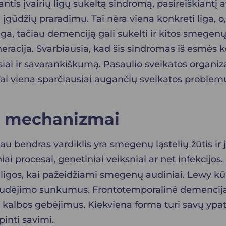
tis įvairių ligų sukeltą sindromą, pasireiškiantį a
gūdžių praradimu. Tai nėra viena konkreti liga, o, 
ga, tačiau demenciją gali sukelti ir kitos smegenų
eracija. Svarbiausia, kad šis sindromas iš esmės 
usiai ir savarankiškumą. Pasaulio sveikatos organ
ai viena sparčiausiai augančių sveikatos problem
ir mechanizmai
iau bendras vardiklis yra smegenų ląstelių žūtis ir 
i procesai, genetiniai veiksniai ar net infekcijos
ių ligos, kai pažeidžiami smegenų audiniai. Lewy k
 judėjimo sunkumus. Frontotemporalinė demencija,
 kalbos gebėjimus. Kiekviena forma turi savų yp
pinti savimi.