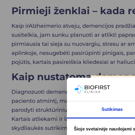
Pirmieji ženklai – kada 
Kaip ir
Alzheimerio
atveju, demencijos pradži
susitelkia, jam sunku planuoti ar atlikti pap
pirmiausia tai sieja su nuovargiu, stresu ar a
aplinkoje, nesugebėti pasirūpinti pinigais, 
pojūtis, kartais pasireiškia kliedesiai ar haliuc
Kaip nustatoma demenc
Diagnozuoti demenciją – nelengva užduotis. Ji r
paciento atmintį, mąstymą, dėmesį, kalbos g
parodyti struktūrinius pakitimus. Kraujagysl
Sutikimas
Kartais atliekami ir laboratoriniai tyrimai, 
skydliaukės sutrikimus.
Šioje svetainėje naudojami 