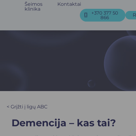
Šeimos
Kontaktai
klinika
+370 377 50
R
866
< Grįžti į ligų ABC
Demencija – kas tai?