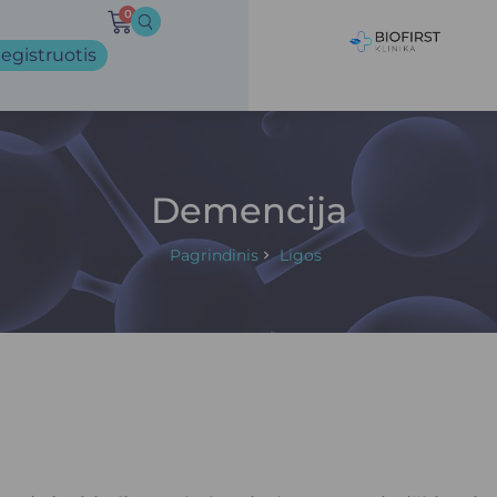
0
egistruotis
Demencija
Pagrindinis
Ligos