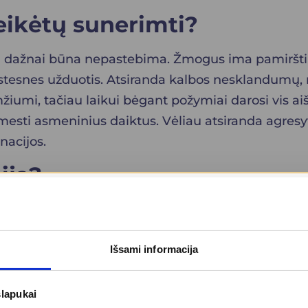
reikėtų sunerimti?
a dažnai būna nepastebima. Žmogus ima pamiršti 
rastesnes užduotis. Atsiranda kalbos nesklandumų, 
mžiumi, tačiau laikui bėgant požymiai darosi vis a
pamesti asmeninius daiktus. Vėliau atsiranda agr
inacijos.
ija?
emiasi ne vien klinikiniais požymiais, bet ir įvair
ebėjimus. Atliekami
neurologiniai
ir psichologiniai
inės demencijos atveju dažnai matomos insultų žym
Išsami informacija
padedantys atmesti kitas, panašius simptomus sukel
slapukai