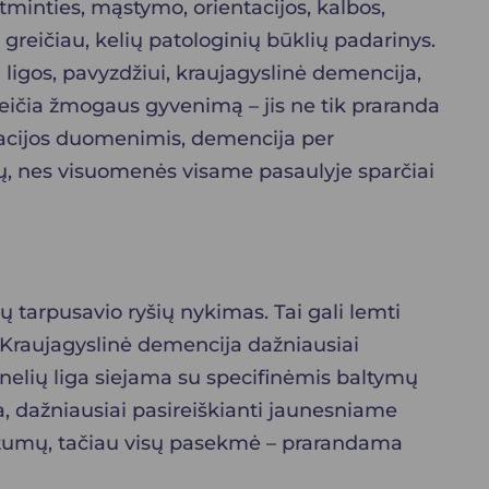
tminties, mąstymo, orientacijos, kalbos,
greičiau, kelių patologinių būklių padarinys.
 ligos, pavyzdžiui, kraujagyslinė demencija,
keičia žmogaus gyvenimą – jis ne tik praranda
izacijos duomenimis, demencija per
ų, nes visuomenės visame pasaulyje sparčiai
jų tarpusavio ryšių nykimas. Tai gali lemti
. Kraujagyslinė demencija dažniausiai
ūnelių liga siejama su specifinėmis baltymų
 dažniausiai pasireiškianti jaunesniame
atumų, tačiau visų pasekmė – prarandama