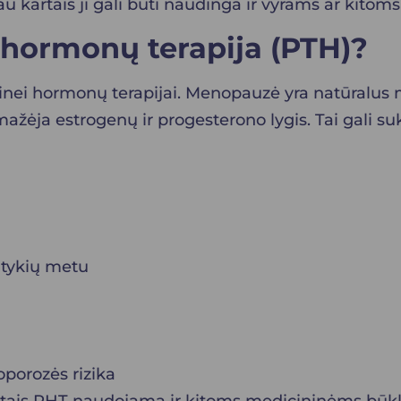
au kartais ji gali būti naudinga ir vyrams ar kit
 hormonų terapija (PTH)?
tinei hormonų terapijai. Menopauzė yra natūralus 
ažėja estrogenų ir progesterono lygis. Tai gali 
ntykių metu
oporozės rizika