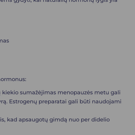
ms gydyti, kai natūralių hormonų lygis yra
imas
i
 hormonus:
nų kiekio sumažėjimas menopauzės metu gali
ą. Estrogenų preparatai gali būti naudojami
ais, kad apsaugotų gimdą nuo per didelio