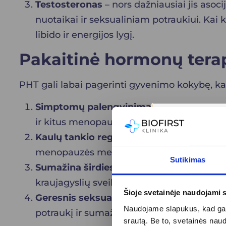
Testosteronas
– nors dažniausiai jis asoci
nuotaikai ir seksualiniam potraukiui. Kai
libido ir energijos lygį.
Pakaitinė hormonų terap
PHT gali labai pagerinti gyvenimo kokybę, ka
Simptomų palengvinimas
– PHT padeda e
ir kitus menopauzės simptomus. Tai ženkl
Kaulų tankio reguliavimas
– estrogenų ter
menopauzės metu.
Sutikimas
Sumažina širdies ir kraujagyslių ligų rizi
kraujagyslių sveikatą ir lipidų balansą.
Šioje svetainėje naudojami 
Geresnis seksualinis gyvenimas
– estroge
Naudojame slapukus, kad galė
potraukį ir sumažinti diskomfortą lytinių 
srautą. Be to, svetainės nau