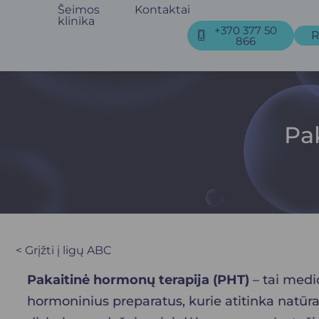
Šeimos
Kontaktai
klinika
+370 377 50
R
866
Pa
< Grįžti į ligų ABC
Pakaitinė hormonų terapija (PHT)
– tai medi
hormoninius preparatus, kurie atitinka natūr