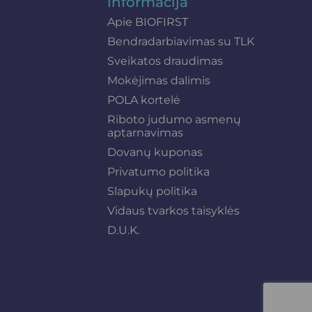
informacija
Apie BIOFIRST
Bendradarbiavimas su TLK
Sveikatos draudimas
Mokėjimas dalimis
POLA kortelė
Riboto judumo asmenų
aptarnavimas
Dovanų kuponas
Privatumo politika
Slapukų politika
Vidaus tvarkos taisyklės
D.U.K.