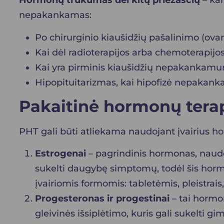
Hormonų trūkumas dėl kitų priežasčių
– kar
nepakankamas:
Po chirurginio kiaušidžių pašalinimo (ova
Kai dėl radioterapijos arba chemoterapijo
Kai yra pirminis kiaušidžių nepakankamuma
Hipopituitarizmas, kai hipofizė nepakan
Pakaitinė hormonų terapi
PHT gali būti atliekama naudojant įvairius h
Estrogenai
– pagrindinis hormonas, naud
sukelti daugybę simptomų, todėl šis horm
įvairiomis formomis: tabletėmis, pleistrais
Progesteronas ir progestinai
– tai hormo
gleivinės išsiplėtimo, kuris gali sukelti gi