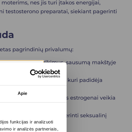
 moterims, nes jis turi įtakos energijai,
 testosterono preparatai, siekiant pagerinti
uda
etas pagrindinių privalumų:
tavimą, miego sutrikimus, sausumą makštyje
ę.
žinti osteoporozės riziką, kuri padidėja
Apie
nti širdies ligų riziką, nes estrogenai veikia
stingumą, o tai gali pagerinti seksualinį
os funkcijas ir analizuoti
imo ir analizės partneriais,