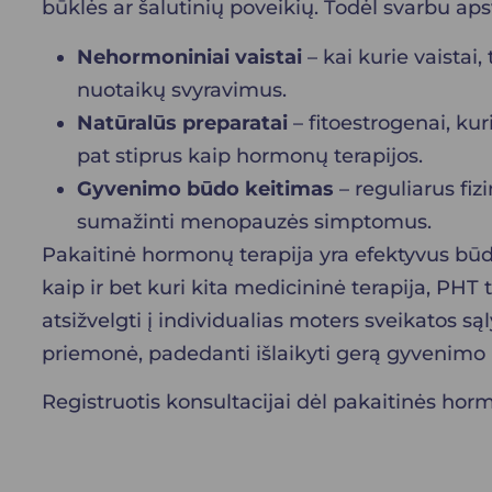
būklės ar šalutinių poveikių. Todėl svarbu aps
Nehormoniniai vaistai
– kai kurie vaistai
nuotaikų svyravimus.
Natūralūs preparatai
– fitoestrogenai, ku
pat stiprus kaip hormonų terapijos.
Gyvenimo būdo keitimas
– reguliarus fi
sumažinti menopauzės simptomus.
Pakaitinė hormonų terapija yra efektyvus b
kaip ir bet kuri kita medicininė terapija, PHT t
atsižvelgti į individualias moters sveikatos są
priemonė, padedanti išlaikyti gerą gyvenimo k
Registruotis konsultacijai dėl pakaitinės hor