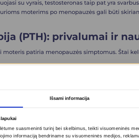
juojasi su vyrais, testosteronas taip pat yra svarbus
 kurioms moterims po menopauzės gali būti skiriami
ija (PTH): privalumai ir na
i moteris patiria menopauzės simptomus. Štai kel
fektyviai mažinti karščio bangas, naktinį prakai
iai pagerina kasdienį komfortą ir gyvenimo kokyb
apija gali padėti išvengti kaulų „trapumo“ ir suma
Išsami informacija
ką
– kai kurie tyrimai rodo, kad PHT gali padėti maži
slapukai
nų terapija padeda atkurti makšties drėgmę ir ela
tume suasmeninti turinį bei skelbimus, teikti visuomeninės medij
santykių metu.
dojimo informaciją bendriname su visuomeninės medijos, reklamav