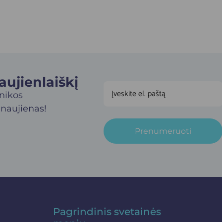
jienlaiškį​
inikos
 naujienas!
Prenumeruoti
Pagrindinis svetainės