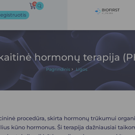
0
egistruotis
kaitinė hormonų terapija (P
Pagrindinis
Ligos
cininė procedūra, skirta
hormonų trūkumu
i organ
alius kūno hormonus. Ši terapija dažniausiai taik