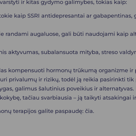
varstyti ir kitas gydymo galimybes, tokias kaip:
, tokie kaip SSRI antidepresantai ar gabapentinas, 
rie randami augaluose, gali būti naudojami kaip alt
zinis aktyvumas, subalansuota mityba, streso valdy
ūdas kompensuoti hormonų trūkumą organizme ir
uri privalumų ir rizikų, todėl ją reikia pasirinkti 
lygas, galimus šalutinius poveikius ir alternatyvas
okybę, tačiau svarbiausia – ją taikyti atsakingai 
monų terapijos galite paspaudę:
čia
.