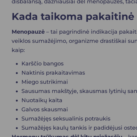
disbalansą, dažniausiai dėl menopauzės, tači
Kada taikoma pakaitinė
Menopauzė
– tai pagrindinė indikacija pakai
veiklos sumažėjimo, organizme drastiškai sum
kaip:
Karščio bangos
Naktinis prakaitavimas
Miego sutrikimai
Sausumas makštyje, skausmas lytinių sa
Nuotaikų kaita
Galvos skausmai
Sumažėjęs seksualinis potraukis
Sumažėjęs kaulų tankis ir padidėjusi oste