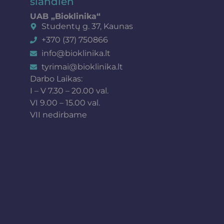
šiandien
UAB „Bioklinika“
Studentų g. 37, Kaunas
+370 (37) 750866
info@bioklinika.lt
tyrimai@bioklinika.lt
Darbo Laikas:
I – V 7.30 – 20.00 val.
VI 9.00 – 15.00 val.
VII nedirbame