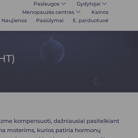
Paslaugos
Gydytojai
Menopauzės centras
Kainos
Naujienos
Pasiūlymai
E. parduotuvė
HT)
izme kompensuoti, dažniausiai pasitelkiant
oma moterims, kurios patiria hormonų