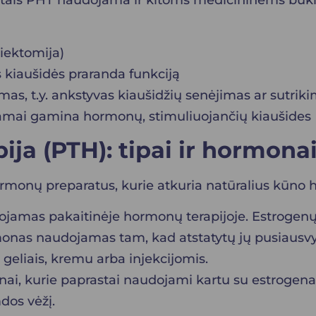
tais PHT naudojama ir kitoms medicininėms būklė
riektomija)
s kiaušidės praranda funkciją
s, t.y. ankstyvas kiaušidžių senėjimas ar sutrik
kamai gamina hormonų, stimuliuojančių kiaušides
ja (PTH): tipai ir hormona
ormonų preparatus, kurie atkuria natūralius kūno
ojamas pakaitinėje hormonų terapijoje. Estroge
onas naudojamas tam, kad atstatytų jų pusiausvyr
, geliais, kremu arba injekcijomis.
nai, kurie paprastai naudojami kartu su estrogen
mdos vėžį.