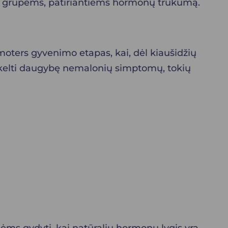
oms grupėms, patiriantiems hormonų trūkumą.
moters gyvenimo etapas, kai, dėl kiaušidžių
sukelti daugybę nemalonių simptomų, tokių