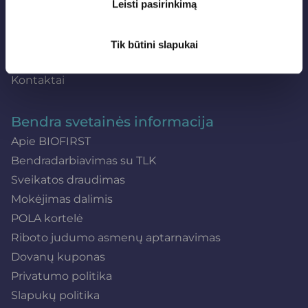
Ligų ABC
Leisti pasirinkimą
E. parduotuvė
Video galerija
Tik būtini slapukai
Nuotraukų galerija
Kontaktai
Bendra svetainės informacija
Apie BIOFIRST
Bendradarbiavimas su TLK
Sveikatos draudimas
Mokėjimas dalimis
POLA kortelė
Riboto judumo asmenų aptarnavimas
Dovanų kuponas
Privatumo politika
Slapukų politika