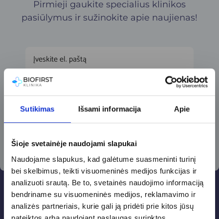
Pirmieji gaukite specialius klinikos
pasiūlymus ir sužinokite apie naujienas!
Prenumeruoti
Sutikimas
Išsami informacija
Apie
Šioje svetainėje naudojami slapukai
Naudojame slapukus, kad galėtume suasmeninti turinį
bei skelbimus, teikti visuomeninės medijos funkcijas ir
analizuoti srautą. Be to, svetainės naudojimo informaciją
bendriname su visuomeninės medijos, reklamavimo ir
analizės partneriais, kurie gali ją pridėti prie kitos jūsų
Ateities medicina
pateiktos arba naudojant paslaugas surinktos