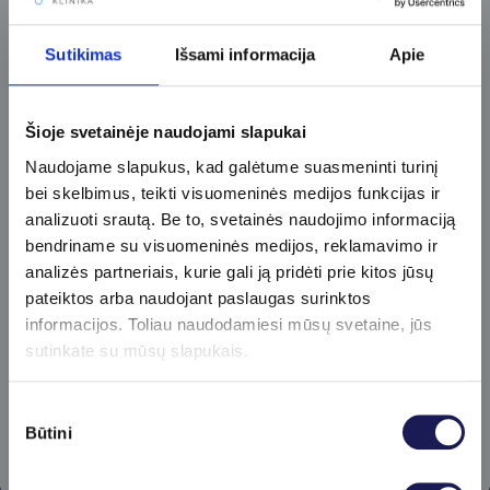
Prenumeruokite
Sutikimas
Išsami informacija
Apie
naujienlaiškį​
Pirmieji gaukite specialius klinikos
Šioje svetainėje naudojami slapukai
pasiūlymus ir sužinokite apie naujienas!
Naudojame slapukus, kad galėtume suasmeninti turinį
bei skelbimus, teikti visuomeninės medijos funkcijas ir
analizuoti srautą. Be to, svetainės naudojimo informaciją
bendriname su visuomeninės medijos, reklamavimo ir
analizės partneriais, kurie gali ją pridėti prie kitos jūsų
pateiktos arba naudojant paslaugas surinktos
informacijos. Toliau naudodamiesi mūsų svetaine, jūs
Prenumeruoti
sutinkate su mūsų slapukais.
Sutikimo
Būtini
pasirinkimas