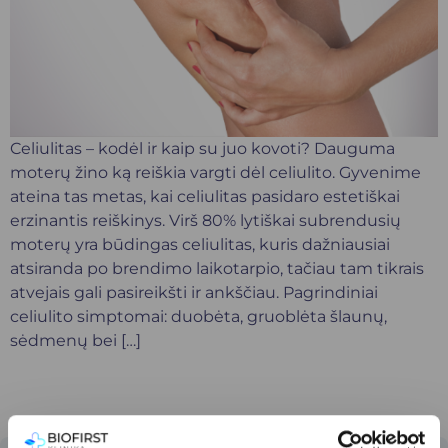
Celiulitas – kodėl ir kaip su juo kovoti? Dauguma
moterų žino ką reiškia vargti dėl celiulito. Gyvenime
ateina tas metas, kai celiulitas pasidaro estetiškai
erzinantis reiškinys. Virš 80% lytiškai subrendusių
moterų yra būdingas celiulitas, kuris dažniausiai
atsiranda po brendimo laikotarpio, tačiau tam tikrais
atvejais gali pasireikšti ir ankščiau. Pagrindiniai
celiulito simptomai: duobėta, gruoblėta šlaunų,
sėdmenų bei […]