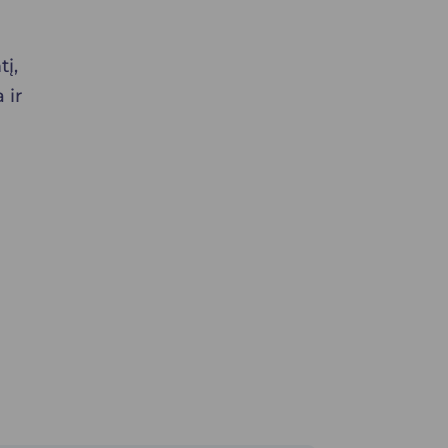
į,
 ir