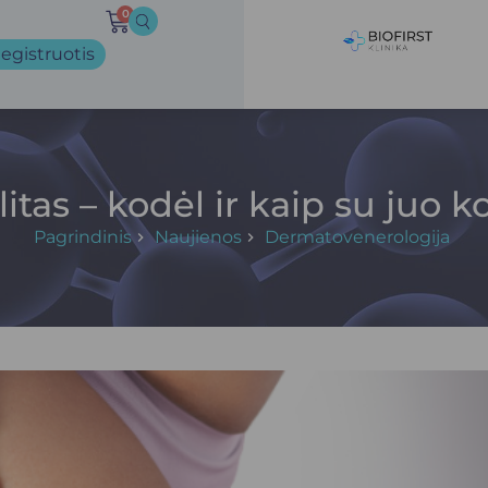
0
egistruotis
litas – kodėl ir kaip su juo k
Pagrindinis
Naujienos
Dermatovenerologija