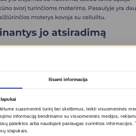
ą kūno svorį turinčioms moterims. Pasaulyje yra da
sižiūrinčios moterys kovoja su celiulitu.
atinantys jo atsiradimą
adimą. Estrogenų veikimas gali inicijuoti, bloginti i
skatina riebalų kaupimąsi. Genetika taip pat turi
netinis polinkis apsprendžia ankstesnę ar vėlesnę
 pažeidimo vietą. Gyvensenos būdas taip pat turi
Išsami informacija
iniu riebalų ir angliavandenių vartojimu. Rūkymas
kimus ir mažina audinių aprūpinimą deguonimi,
slapukai
katiną lipogenezę. Nesibaigiantis fizinis ir emocin
tume suasmeninti turinį bei skelbimus, teikti visuomeninės medij
eiksnių. Skydliaukės veiklos pokyčiai taip pat gal
dojimo informaciją bendriname su visuomeninės medijos, reklamav
tos jūsų pateiktos arba naudojant paslaugas surinktos informacijo
ūsų slapukais.