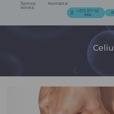
Šeimos
Kontaktai
klinika
+370 377 50
R
866
Celiu