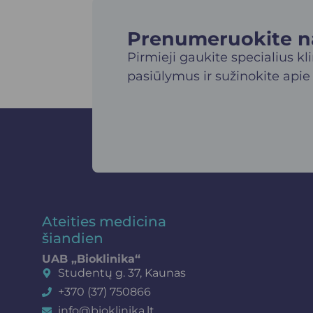
Prenumeruokite nau
Pirmieji gaukite specialius kl
pasiūlymus ir sužinokite apie
Ateities medicina
šiandien
UAB „Bioklinika“
Studentų g. 37, Kaunas
+370 (37) 750866
info@bioklinika.lt