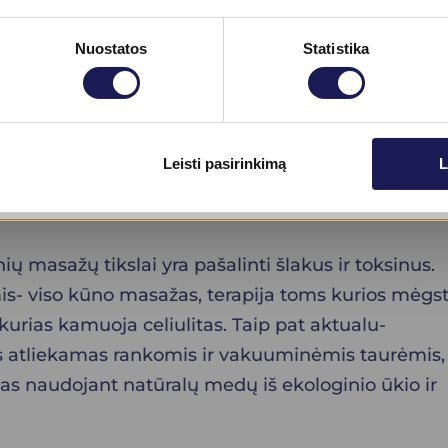
iskas prarasta, celiulito progresavimą ir estetinę
Nuostatos
Statistika
s metodus. Norint sistemingai kovoti su celiulitu
liančius faktorius ir išplauti susikaupusius
ltys ir gydomieji vandenys gali padėti išsivalyti
Skaityti daugiau
Leisti pasirinkimą
L
erai savijautai ir celiulito problemų išvengimui.
ių masažų tikslai yra pašalinti šlakus ir toksinus.
is- viso kūno masažas, terapija toms kurios mėgs
urias kamuoja celiulitas. Taip pat aktualu-
is atliekamas rankomis ir vakuuminėmis taurėmis,
s naudojant natūralų medų iš ekologinio ūkio ir