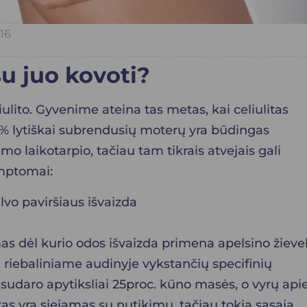
016
 su juo kovoti?
ulito. Gyvenime ateina tas metas, kai celiulitas
80% lytiškai subrendusių moterų yra būdingas
mo laikotarpio, tačiau tam tikrais atvejais gali
imptomai:
vo paviršiaus išvaizda
as dėl kurio odos išvaizda primena apelsino žievel
 riebaliniame audinyje vykstančių specifinių
 sudaro apytiksliai 25proc. kūno masės, o vyrų api
tas yra siejamas su nutikimu, tačiau tokia sąsaja