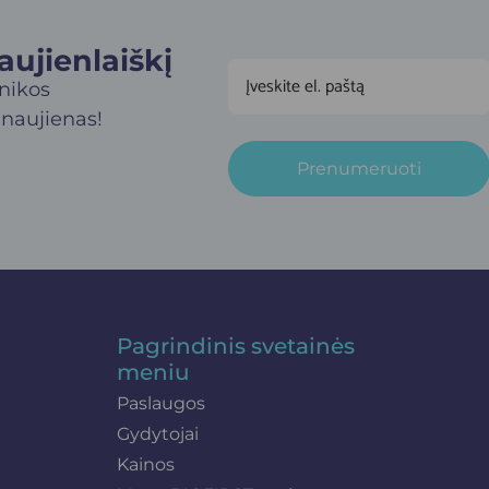
jienlaiškį​
inikos
 naujienas!
Prenumeruoti
Pagrindinis svetainės
meniu
Paslaugos
Gydytojai
Kainos