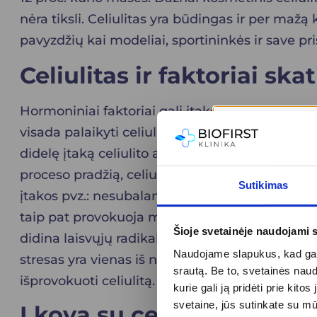
nėra tiksli. Celiulitas yra būdingas ir per maž
pavyzdžių kai modeliai, sportininkės ir save pri
Celiulitas ir faktoriai sk
Hormoniniai faktoriai gali įtakoti celiulito atsir
visada palaikyti celiulitą. Hormonai tiesiogiai 
didelę įtaką celiulito atsiradimui ir būklei. Ge
proceso pradžią, celiulito progresavimo greitį,
Sutikimas
įtakos pvz.: nesubalansuota mityba su pertekl
taip pat provokuoja mikrocirckuliacijos sutri
Šioje svetainėje naudojami 
didina laisvųjų radikalų susidarymą. Alkoholis s
Naudojame slapukus, kad galė
stresas yra vienas iš nutukimą provokuojančių v
srautą. Be to, svetainės nau
išprovokuoti celiulitą.
kurie gali ją pridėti prie ki
svetaine, jūs sutinkate su m
Į kovą su celiulitu