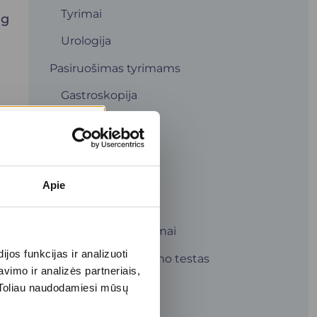
Tyrimai
ug
Urologija
Pasiruošimas tyrimams
Gastroskopija
r
Kolonoskopija
Kraujo tyrimai
Neurologija
Apie
Šlapimo tyrimai
Ultragarsiniai tyrimai
is
os funkcijas ir analizuoti
Ureazės kvėpavimo testas
i
imo ir analizės partneriais,
Renginiai
s. Toliau naudodamiesi mūsų