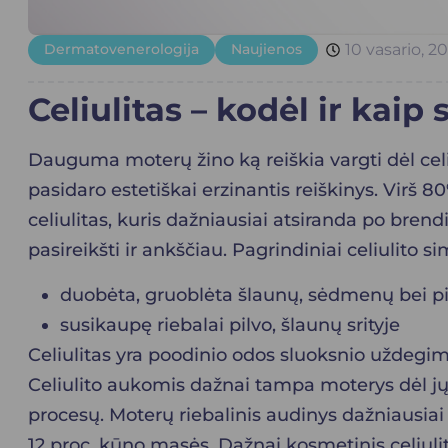
Dermatovenerologija
Naujienos
10 vasario, 2
Celiulitas – kodėl ir kaip
Dauguma moterų žino ką reiškia vargti dėl celi
pasidaro estetiškai erzinantis reiškinys. Virš 
celiulitas, kuris dažniausiai atsiranda po brendi
pasireikšti ir ankščiau. Pagrindiniai celiulito s
duobėta, gruoblėta šlaunų, sėdmenų bei pil
susikaupę riebalai pilvo, šlaunų srityje
Celiulitas yra poodinio odos sluoksnio uždegim
Celiulito aukomis dažnai tampa moterys dėl jų
procesų. Moterų riebalinis audinys dažniausiai
12 proc. kūno masės. Dažnai kosmetinis celiuli