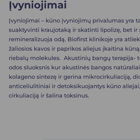
Įvyniojimai
Įvyniojimai – kūno įvyniojimų privalumas yra 
suaktyvinti kraujotaką ir skatinti lipolizę, bet i
remineralizuoja odą. Biofirst klinikoje yra atlie
žaliosios kavos ir paprikos aliejus įkaitina kūn
riebalų molekules. Akustinių bangų terapija- 
odos sluoksnis kur akustinės bangos natūraliai
kolageno sintezę ir gerina mikrocirkuliaciją,
anticeliulitiniai ir detoksikuojantys kūno alie
cirkuliaciją ir šalina toksinus.