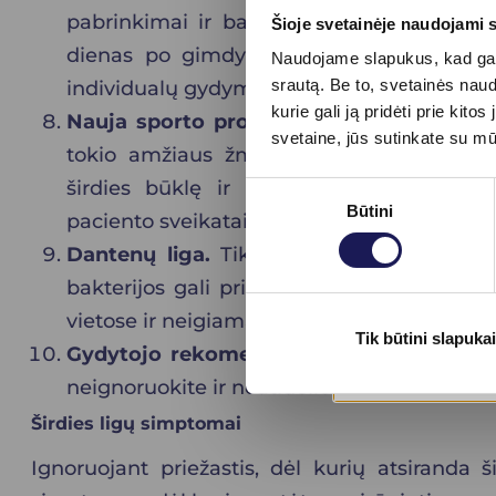
pabrinkimai ir baltymas šlapime. Ši būk
Šioje svetainėje naudojami 
dienas po gimdymo jeigu pacientė nėra pr
Naudojame slapukus, kad galė
srautą. Be to, svetainės nau
individualų gydymą.
kurie gali ją pridėti prie ki
Nauja sporto programa.
Sulaukus 40-ties
svetaine, jūs sutinkate su m
tokio amžiaus žmonėms rekomenduojama k
širdies būklę ir rekomenduotų individu
Sutikimo
Būtini
pasirinkimas
paciento sveikatai.
Dantenų liga.
Tikėkite ar ne, tačiau blo
bakterijos gali prilipti prie plokštelių, k
vietose ir neigiamai veikti kraujo srautą.
Tik būtini slapukai
Gydytojo rekomendacija.
Jeigu šeimos g
neignoruokite ir neatidėliokite vizito.
Širdies ligų simptomai
Ignoruojant priežastis, dėl kurių atsiranda š