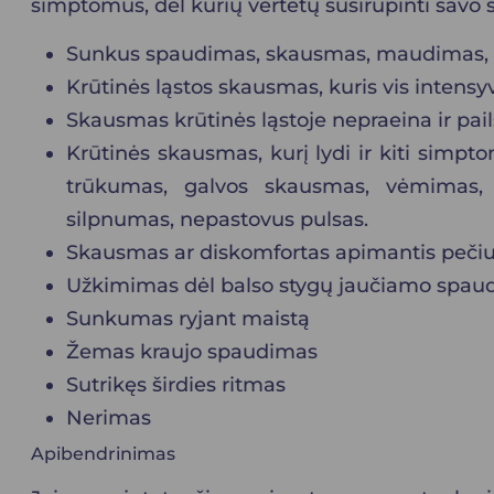
simptomus, dėl kurių vertėtų susirūpinti savo s
Sunkus spaudimas, skausmas, maudimas, dis
Krūtinės ląstos skausmas, kuris vis intensy
Skausmas krūtinės ląstoje nepraeina ir pail
Krūtinės skausmas, kurį lydi ir kiti simptom
trūkumas, galvos skausmas, vėmimas, 
silpnumas, nepastovus pulsas.
Skausmas ar diskomfortas apimantis pečius,
Užkimimas dėl balso stygų jaučiamo spau
Sunkumas ryjant maistą
Žemas kraujo spaudimas
Sutrikęs širdies ritmas
Nerimas
Apibendrinimas