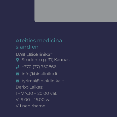
Ateities medicina
šiandien
UAB „Bioklinika“
Studentų g. 37, Kaunas
+370 (37) 750866
info@bioklinika.lt
tyrimai@bioklinika.lt
Darbo Laikas:
I – V 7.30 – 20.00 val.
VI 9.00 – 15.00 val.
VII nedirbame