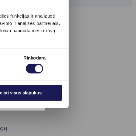
a 7
ytų
os funkcijas ir analizuoti
imo ir analizės partneriais,
s. Toliau naudodamiesi mūsų
iau
ntų
rai
Rinkodara
nos
zmo
eisti visus slapukus
gą,
igų