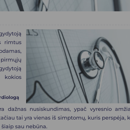
gydytoją
s rimtus
nodamas,
, pirmųjų
 gydytoją
, kokios
ardiologą
ra dažnas nusiskundimas, ypač vyresnio amži
čiau tai yra vienas iš simptomų, kuris perspėja, 
 šiaip sau nebūna.