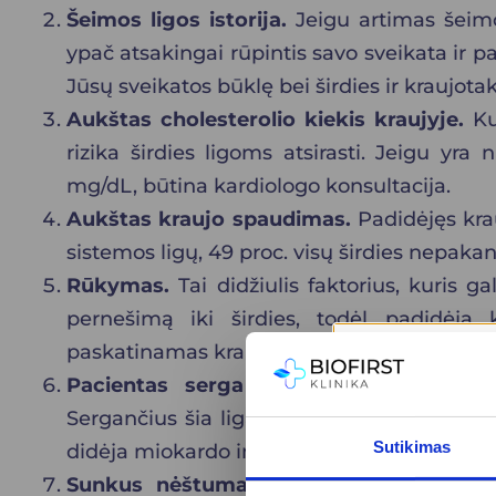
Šeimos ligos istorija.
Jeigu artimas šeimo
ypač atsakingai rūpintis savo sveikata ir pas
Jūsų sveikatos būklę bei širdies ir kraujotak
Aukštas cholesterolio kiekis kraujyje.
Kuo
rizika širdies ligoms atsirasti. Jeigu yra
mg/dL, būtina kardiologo konsultacija.
Aukštas kraujo spaudimas.
Padidėjęs krau
sistemos ligų, 49 proc. visų širdies nepaka
Rūkymas.
Tai didžiulis faktorius, kuris g
pernešimą iki širdies, todėl padidėja 
paskatinamas kraujo krešėjimas ir pagreiti
Pacientas serga diabetu.
Cukrinis dia
Sergančius šia liga nuo 2 iki 4 kartų dažni
Sutikimas
didėja miokardo infarkto, apatinių galūni
Sunkus nėštumas (preeklampsija).
Būkl