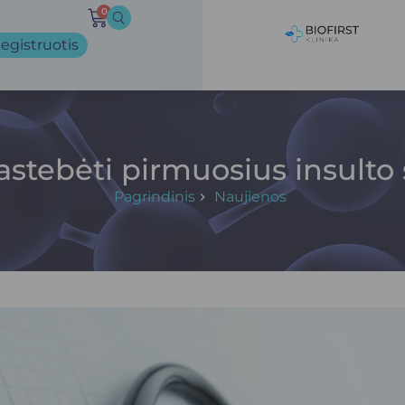
0
egistruotis
pastebėti pirmuosius insult
Pagrindinis
Naujienos