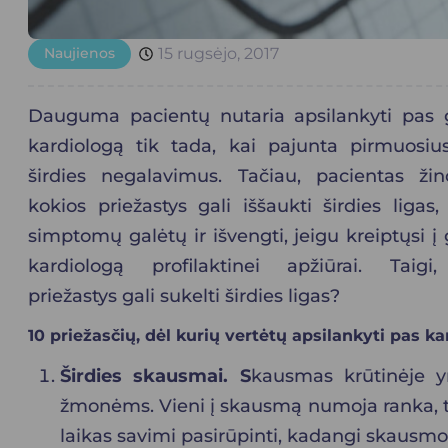
Naujienos
15 rugsėjo, 2017
Dauguma pacientų nutaria apsilankyti pas
kardiologą
tik tada, kai pajunta pirmuosiu
širdies negalavimus. Tačiau, pacientas ži
kokios priežastys gali iššaukti širdies ligas
simptomų galėtų ir išvengti, jeigu kreiptųsi į
kardiologą profilaktinei apžiūrai. Taigi
priežastys gali sukelti širdies ligas?
10 priežasčių, dėl kurių vertėtų apsilankyti pas k
Širdies skausmai. S
kausmas krūtinėje y
žmonėms. Vieni į skausmą numoja ranka, ta
laikas savimi pasirūpinti, kadangi skausmo