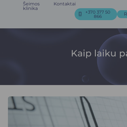
Šeimos
Kontaktai
klinika
+370 377 50
R
866
Kaip laiku 