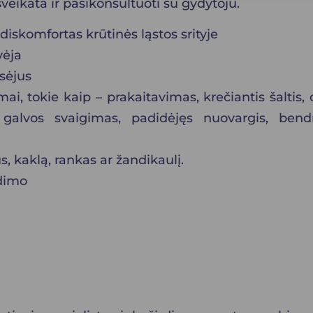
veikata ir pasikonsultuoti su gydytoju.
komfortas krūtinės ląstos srityje
vėja
sėjus
ai, tokie kaip – prakaitavimas, krečiantis šaltis, 
galvos svaigimas, padidėjęs nuovargis, bend
 kaklą, rankas ar žandikaulį.
dimo