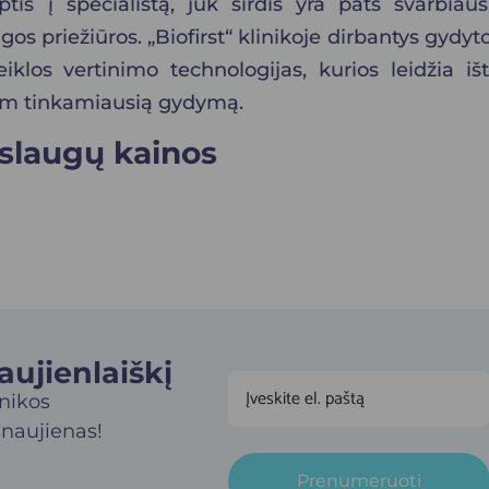
is į specialistą, juk širdis yra pats svarbiaus
 priežiūros. „Biofirst“ klinikoje dirbantys gydyto
klos vertinimo technologijas, kurios leidžia išti
 jam tinkamiausią gydymą.
aslaugų kainos
jienlaiškį​
inikos
 naujienas!
Prenumeruoti