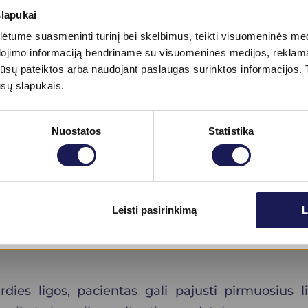
lė gali pasireikšti nėštumo, gimdymo metu arb
slapukai
ižiūrima specialisto kardiologo, kuris pritaik
tume suasmeninti turinį bei skelbimus, teikti visuomeninės medij
dojimo informaciją bendriname su visuomeninės medijos, reklamav
tos jūsų pateiktos arba naudojant paslaugas surinktos informacijo
 metų, treneris paskiria specialią programą, tač
ūsų slapukais.
reiptis į kardiologą, kuris pirmiausia įverti
alius sporto pratimus, kurie nepakenktų bend
Nuostatos
Statistika
ga dantenų būklė gali sukelti širdies ligas. Bur
urios riebalų pavidalu susikaupusios kitose organi
Skaityti daugiau
Leisti pasirinkimą
L
ydytojas rekomenduoja apsilankyti pas kardiolo
irdies ligos, pacientas gali pajusti pirmuosius l