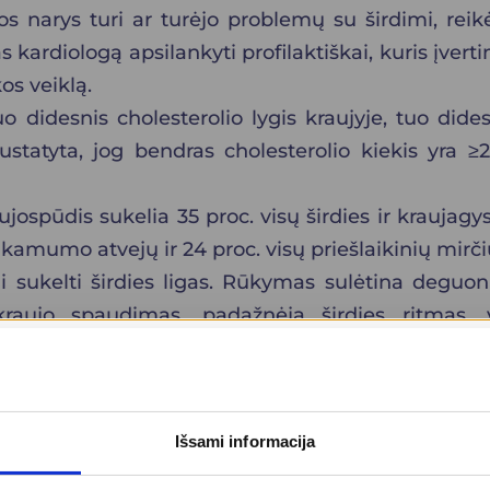
s narys turi ar turėjo problemų su širdimi, reik
 kardiologą apsilankyti profilaktiškai, kuris įverti
os veiklą.
 didesnis cholesterolio lygis kraujyje, tuo dide
 nustatyta, jog bendras cholesterolio kiekis yra ≥
jospūdis sukelia 35 proc. visų širdies ir kraujagys
nkamumo atvejų ir 24 proc. visų priešlaikinių mirči
ali sukelti širdies ligas. Rūkymas sulėtina deguon
kraujo spaudimas, padažnėja širdies ritmas, 
namas trombocitų (krešėjimo ląstelių) sulipimas
betas gali prisidėti prie širdies ligų atsiradi
au už visus pakerta širdies ir kraujagyslių ligos, 
Išsami informacija
ų gangrenos ir amputacijos grėsmė.
ė, kuriai būdingas aukštas arterinis kraujospūd