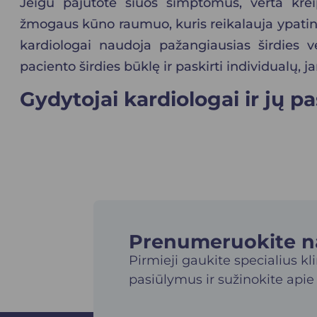
Jeigu pajutote šiuos simptomus, verta kreipt
žmogaus kūno raumuo, kuris reikalauja ypatingos
kardiologai naudoja pažangiausias širdies vei
paciento širdies būklę ir paskirti individualų,
Gydytojai kardiologai ir jų p
Prenumeruokite nau
Pirmieji gaukite specialius kl
pasiūlymus ir sužinokite apie