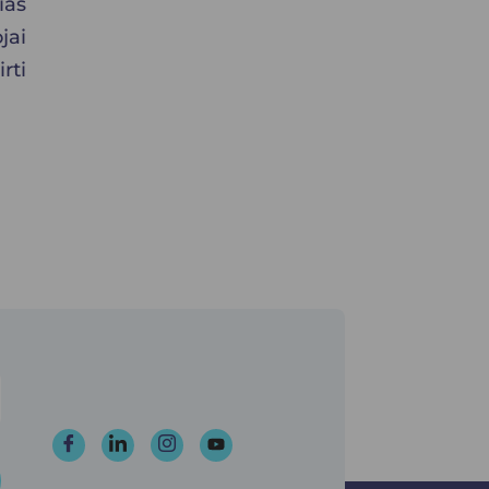
ias
jai
rti