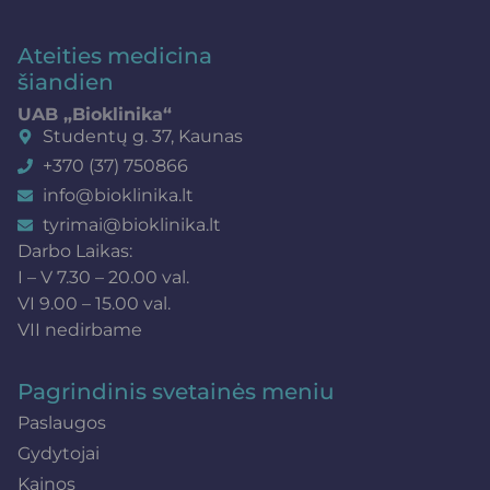
Ateities medicina
šiandien
UAB „Bioklinika“
Studentų g. 37, Kaunas
+370 (37) 750866
info@bioklinika.lt
tyrimai@bioklinika.lt
Darbo Laikas:
I – V 7.30 – 20.00 val.
VI 9.00 – 15.00 val.
VII nedirbame
Pagrindinis svetainės meniu
Paslaugos
Gydytojai
Kainos