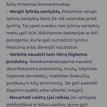
būtų tinkamai koncentruotas.
–
Vengti lytinių santykių
. Patartina vengti
lytinių santykių bent 24–48 valandas prieš
tyrimą. Tai ypač svarbu, nes lytinių santykių
metu gali būti išskiriamos bakterijos ar kiti
patogenai, kurie gali sumažinti tyrimo
tikslumą arba iškreipti rezultatus.
–
Venkite naudoti tam tikrų higienos
produktų
. Nerekomenduojama naudoti
dezinfekavimo priemonių, muilų, intymios
higienos servetėlių, makšties žvakučių,
purškalų ir kitų priemonių. Jie gali pakeisti
šlapimo sudėtį arba užteršti mėginį.
–
Nevartoti vaistų (jei reikia)
.Jei vartojate
antibiotikus ar kitus vaistus, kurie gali