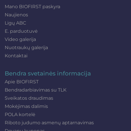
Mano BIOFIRST paskyra
Naujienos
Ligų ABC
E. parduotuvė
Video galerija
Nuotraukų galerija
Kontaktai
Bendra svetainės informacija
Apie BIOFIRST
Bendradarbiavimas su TLK
Sveikatos draudimas
Mokėjimas dalimis
POLA kortelė
Riboto judumo asmenų aptarnavimas
Dovanų kuponas