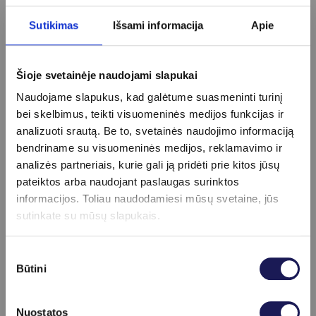
reiškia, kad pirmoji ir paskutinė šlapimo
Sutikimas
Išsami informacija
Apie
dalis turi būti „išleista“ į tualetą. Tai padeda
išvengti šlapimo užteršimo iš išorinių lytinių
organų ir garantuoja tikslesnius rezultatus.
Šioje svetainėje naudojami slapukai
Naudojame slapukus, kad galėtume suasmeninti turinį
Ko vengti prieš tyrimą?
bei skelbimus, teikti visuomeninės medijos funkcijas ir
analizuoti srautą. Be to, svetainės naudojimo informaciją
bendriname su visuomeninės medijos, reklamavimo ir
analizės partneriais, kurie gali ją pridėti prie kitos jūsų
–
Nevalgykite tam tikrų maisto produktų
.
pateiktos arba naudojant paslaugas surinktos
kai kurie maisto produktai gali pakeisti
informacijos. Toliau naudodamiesi mūsų svetaine, jūs
šlapimo spalvą ir kvapą, pavyzdžiui,
sutinkate su mūsų slapukais.
burokėliai, morkos, kava, ar tam tikri
vitaminai. Jei atliekate bendrą šlapimo
Sutikimo
Būtini
pasirinkimas
tyrimą, 24–48 valandas prieš tyrimą venkite
šių produktų.
Nuostatos
–
Menstruacijos
. Jei tyrimas atliekamas