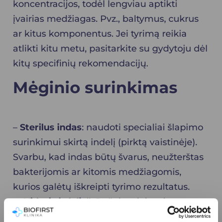
koncentracijos, todėl lengviau aptikti
įvairias medžiagas. Pvz., baltymus, cukrus
ar kitus komponentus. Jei tyrimą reikia
atlikti kitu metu, pasitarkite su gydytoju dėl
kitų specifinių rekomendacijų.
Mėginio surinkimas
–
Sterilus indas
: naudoti specialiai šlapimo
surinkimui skirtą indelį (pirktą vaistinėje).
Svarbu, kad indas būtų švarus, neužterštas
bakterijomis ar kitomis medžiagomis,
kurios galėtų iškreipti tyrimo rezultatus.
–
„Vidurinė dalis“
. Dažniausiai, tyrimams
yra reikalinga „vidurinė šlapimo dalis“. Tai