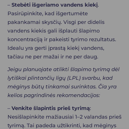
–
Stebėti išgeriamo vandens kiekį
.
Pasirūpinkite, kad išgertumėte
pakankamai skysčių. Visgi per didelis
vandens kiekis gali išplauti šlapimo
koncentraciją ir pakeisti tyrimo rezultatus.
Idealu yra gerti įprastą kiekį vandens,
tačiau ne per mažai ir ne per daug.
Jeigu planuojate atlikti šlapimo tyrimą dėl
lytiškai plintančių ligų (LPL) svarbu, kad
mėginys būtų tinkamai surinktas. Čia yra
kelios pagrindinės rekomendacijos:
–
Venkite šlapintis prieš tyrimą
:
Nesišlapinkite mažiausiai 1–2 valandas prieš
tyrimą. Tai padeda užtikrinti, kad mėginys